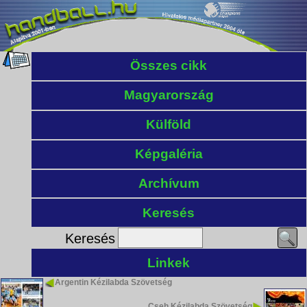
Összes cikk
Magyarország
Külföld
Képgaléria
Archívum
Keresés
Keresés
Linkek
Argentin Kézilabda Szövetség
Cseh Kézilabda Szövetség