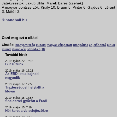
Játékvezetők: Jakub Uhlíř, Marek Bareš (csehek)
A magyar pontszerzők: Király 10, Braun 8, Pintér 6, Gajdos 6, Léránt
3, Mátéfi 2.
© handball.hu
Oszd meg ezt a cikket!
Címkék:
magyarország
külföld
magyar válogatott
utánpótlás
eb
elődöntő
junior
strand
strandkézi
strand-eb
18
További hírek
2019. május 22. 18:15
Búcsúzunk
2019. május 18. 18:21
Az ÉRD lett a bajnoki
negyedik
2019. május 17. 17:55
Tisztességgel helytállt a
Móvár
2019. május 15. 17:57
Snelderrel győzött a Fradi
2019. május 15. 7:19
Női keret a vb-selejtezőkre
2019. május 13. 7:27