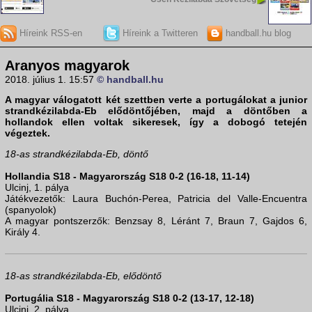
Híreink RSS-en
Híreink a Twitteren
handball.hu blog
Aranyos magyarok
2018. július 1. 15:57
© handball.hu
A
magyar válogatott
két szettben verte a portugálokat a junior
strandkézilabda-Eb elődöntőjében, majd a döntőben a
hollandok ellen voltak sikeresek, így a dobogó tetején
végeztek.
18-as strandkézilabda-Eb, döntő
Hollandia S18 - Magyarország S18 0-2 (16-18, 11-14)
Ulcinj, 1. pálya
Játékvezetők: Laura Buchón-Perea, Patricia del Valle-Encuentra
(spanyolok)
A magyar pontszerzők: Benzsay 8, Léránt 7, Braun 7, Gajdos 6,
Király 4.
18-as strandkézilabda-Eb, elődöntő
Portugália S18 - Magyarország S18 0-2 (13-17, 12-18)
Ulcinj, 2. pálya