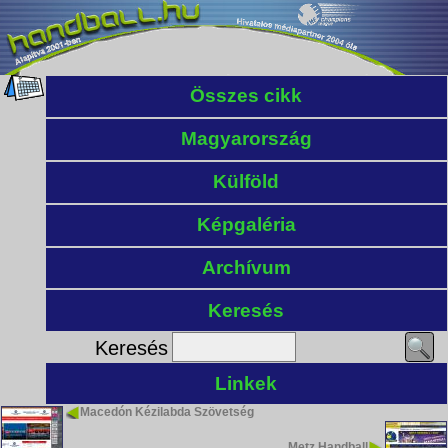
Összes cikk
Magyarország
Külföld
Képgaléria
Archívum
Keresés
Keresés
Linkek
Macedón Kézilabda Szövetség
Metz Handball