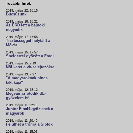
További hírek
2019. május 22. 18:15
Búcsúzunk
2019. május 18. 18:21
Az ÉRD lett a bajnoki
negyedik
2019. május 17. 17:55
Tisztességgel helytállt a
Móvár
2019. május 15. 17:57
Snelderrel győzött a Fradi
2019. május 15. 7:19
Női keret a vb-selejtezőkre
2019. május 13. 7:27
"A magyaroknak nincs
taktikája"
2019. május 12. 15:12
Megvan az ötödik BL-
győzelem is!
2019. május 11. 22:16
Junior Final4-győztesek a
magyarok
2019. május 11. 20:40
Felülhet a trónra a Siófok
2019. május 11. 15:05