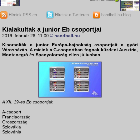
Híreink RSS-en
Híreink a Twitteren
handball.hu blog
Kialakultak a junior Eb csoportjai
2019. február 26. 11:00
© handball.hu
Kisorsolták a
junior Európa-bajnokság
csoportjait a győri
Városházán. A mieink a C-csoportban fognak küzdeni Ausztria,
Montenegró és Spanyolország ellen júliusban.
A XII. 19-es Eb csoportjai:
A-csoport
Franciaország
Oroszország
Szlovákia
Szlovénia