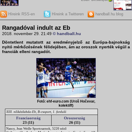
Híreink RSS-en
Híreink a Twitteren
handball.hu blog
Rangadóval indult az Eb
2018. november 29. 21:49
© handball.hu
Döntetlent mutatott az eredményjelző az Európa-bajnokság
nyitó mérkőzésének félidejében, ám az oroszok nyerték végül a
franciák elleni rangadót.
Fotó: ehf-euro.com (Uroš Hočevar,
kolektiff)
XIII. nőikézilabda-Eb, B-csoport, 1. forduló
Franciaország
Oroszország
23 (11)
26 (11)
Nancy, Jean Weille Sportcsarnok, 5220 néző