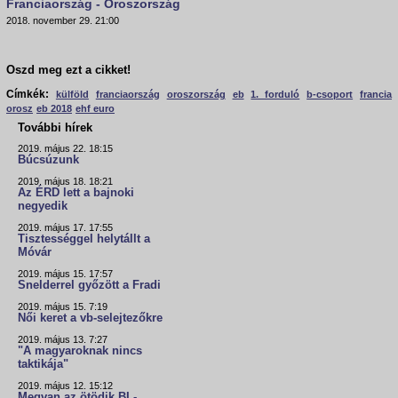
Franciaország - Oroszország
2018. november 29. 21:00
Oszd meg ezt a cikket!
Címkék:
külföld
franciaország
oroszország
eb
1. forduló
b-csoport
francia
orosz
eb 2018
ehf euro
További hírek
2019. május 22. 18:15
Búcsúzunk
2019. május 18. 18:21
Az ÉRD lett a bajnoki
negyedik
2019. május 17. 17:55
Tisztességgel helytállt a
Móvár
2019. május 15. 17:57
Snelderrel győzött a Fradi
2019. május 15. 7:19
Női keret a vb-selejtezőkre
2019. május 13. 7:27
"A magyaroknak nincs
taktikája"
2019. május 12. 15:12
Megvan az ötödik BL-