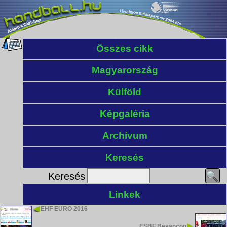
Összes cikk
Magyarország
Külföld
Képgaléria
Archívum
Keresés
Keresés
Linkek
EHF EURO 2016
ESBF Besançon