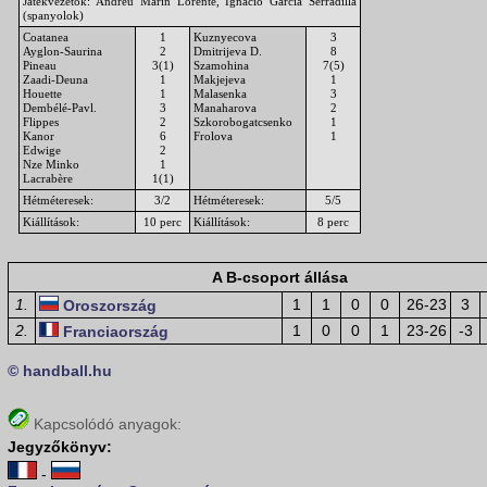
Játékvezetők: Andreu Marín Lorente, Ignacio García Serradilla
(spanyolok)
Coatanea
1
Kuznyecova
3
Ayglon-Saurina
2
Dmitrijeva D.
8
Pineau
3(1)
Szamohina
7(5)
Zaadi-Deuna
1
Makjejeva
1
Houette
1
Malasenka
3
Dembélé-Pavl.
3
Manaharova
2
Flippes
2
Szkorobogatcsenko
1
Kanor
6
Frolova
1
Edwige
2
Nze Minko
1
Lacrabère
1(1)
Hétméteresek:
3/2
Hétméteresek:
5/5
Kiállítások:
10 perc
Kiállítások:
8 perc
A B-csoport állása
1.
1
1
0
0
26-23
3
Oroszország
2.
1
0
0
1
23-26
-3
Franciaország
© handball.hu
Kapcsolódó anyagok:
Jegyzőkönyv:
-