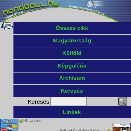
Összes cikk
Magyarország
Külföld
Képgaléria
Archívum
Keresés
Keresés
Linkek
HC Leipzig
Holland Kézilabda Szövetség