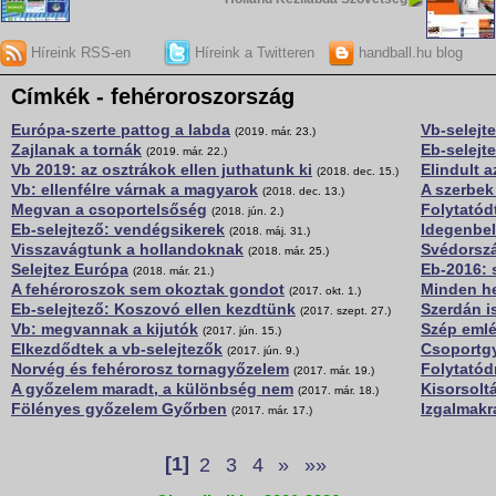
Híreink RSS-en
Híreink a Twitteren
handball.hu blog
Címkék - fehéroroszország
Európa-szerte pattog a labda
Vb-selejte
(2019. már. 23.)
Zajlanak a tornák
Eb-selejte
(2019. már. 22.)
Vb 2019: az osztrákok ellen juthatunk ki
Elindult a
(2018. dec. 15.)
Vb: ellenfélre várnak a magyarok
A szerbek 
(2018. dec. 13.)
Megvan a csoportelsőség
Folytatód
(2018. jún. 2.)
Eb-selejtező: vendégsikerek
Idegenbel
(2018. máj. 31.)
Visszavágtunk a hollandoknak
Svédorszá
(2018. már. 25.)
Selejtez Európa
Eb-2016: s
(2018. már. 21.)
A fehéroroszok sem okoztak gondot
Minden he
(2017. okt. 1.)
Eb-selejtező: Koszovó ellen kezdtünk
Szerdán is
(2017. szept. 27.)
Vb: megvannak a kijutók
Szép emlé
(2017. jún. 15.)
Elkezdődtek a vb-selejtezők
Csoportg
(2017. jún. 9.)
Norvég és fehérorosz tornagyőzelem
Folytatód
(2017. már. 19.)
A győzelem maradt, a különbség nem
Kisorsoltá
(2017. már. 18.)
Fölényes győzelem Győrben
Izgalmakr
(2017. már. 17.)
[1]
2
3
4
»
»»