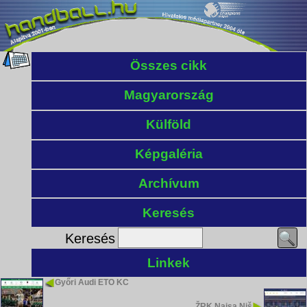
Összes cikk
Magyarország
Külföld
Képgaléria
Archívum
Keresés
Keresés
Linkek
Győri Audi ETO KC
ŽRK Naisa Niš