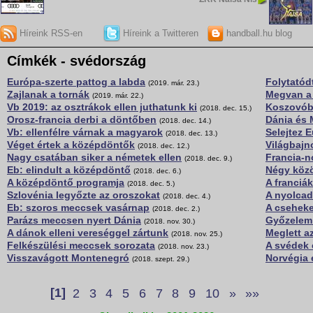
Híreink RSS-en
Híreink a Twitteren
handball.hu blog
Címkék - svédország
Európa-szerte pattog a labda
Folytatód
(2019. már. 23.)
Zajlanak a tornák
Megvan a
(2019. már. 22.)
Vb 2019: az osztrákok ellen juthatunk ki
Koszovóba
(2018. dec. 15.)
Orosz-francia derbi a döntőben
Dánia és 
(2018. dec. 14.)
Vb: ellenfélre várnak a magyarok
Selejtez 
(2018. dec. 13.)
Véget értek a középdöntők
Világbajn
(2018. dec. 12.)
Nagy csatában siker a németek ellen
Francia-n
(2018. dec. 9.)
Eb: elindult a középdöntő
Négy közö
(2018. dec. 6.)
A középdöntő programja
A franciák
(2018. dec. 5.)
Szlovénia legyőzte az oroszokat
A nyolcad
(2018. dec. 4.)
Eb: szoros meccsek vasárnap
A cseheke
(2018. dec. 2.)
Parázs meccsen nyert Dánia
Győzelem 
(2018. nov. 30.)
A dánok elleni vereséggel zártunk
Meglett a
(2018. nov. 25.)
Felkészülési meccsek sorozata
A svédek 
(2018. nov. 23.)
Visszavágott Montenegró
Norvégia 
(2018. szept. 29.)
[1]
2
3
4
5
6
7
8
9
10
»
»»