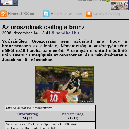
Híreink RSS-en
Híreink a Twitteren
handball.hu blog
Az oroszoknak csillog a bronz
2008. december 14. 13:41
© handball.hu
Valószínűleg
Oroszország
sem számított arra, hogy a
bronzmeccsen az ellenfele,
Németország
a vezéregyénisége
nélkül száll harcba az éremért. A csúnyán elrontott elődöntő
után sikerült a megújulás az oroszoknak, és simán átsétáltak a
Jurack nélküli németeken.
Európa-bajnokság, bronzmérkőzés
Oroszország
Németország
24 (17)
21 (11)
Szkopje, Borisz Trajkovszki Sportcsarnok, 600 néző
Játékvezetők: Dobrovits, Tájok (HUN)