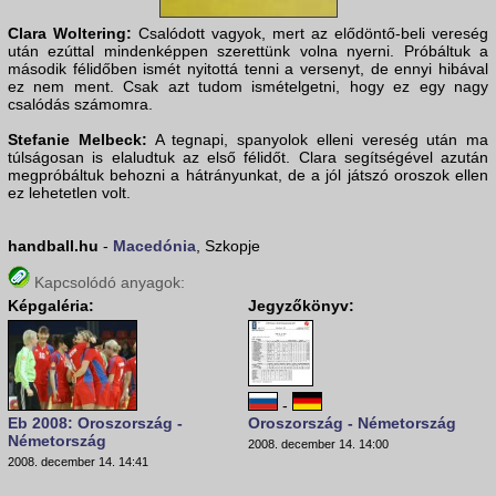
Clara Woltering:
Csalódott vagyok, mert az elődöntő-beli vereség
után ezúttal mindenképpen szerettünk volna nyerni. Próbáltuk a
második félidőben ismét nyitottá tenni a versenyt, de ennyi hibával
ez nem ment. Csak azt tudom ismételgetni, hogy ez egy nagy
csalódás számomra.
Stefanie Melbeck:
A tegnapi, spanyolok elleni vereség után ma
túlságosan is elaludtuk az első félidőt. Clara segítségével azután
megpróbáltuk behozni a hátrányunkat, de a jól játszó oroszok ellen
ez lehetetlen volt.
handball.hu
-
Macedónia
, Szkopje
Kapcsolódó anyagok:
Képgaléria:
Jegyzőkönyv:
-
Eb 2008: Oroszország -
Oroszország - Németország
Németország
2008. december 14. 14:00
2008. december 14. 14:41