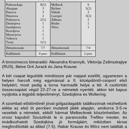
Poltorackaja
8(5)
Melbeck
6
Akopjan
3
Richter
5(2)
Petrova
3
Walzik
3
Hmirova
2
Loerper
3(2)
Poljonova
2(1)
Althaus
2
Dmitrijeva
1
Rösler
1
Szudakova
1
Wörz
1
Koroljova
1
Muravjova
1
Vetkova
1
Turej
1(1)
Hétméteresek:
7/7
Hétméteresek:
7/4
Kiállítások:
4 perc
Kiállítások:
2 perc
A bronzmeccs kimaradói: Alexandra Krannyik, Viktorija Zsilinszkajtye
(RUS), illetve Grit Jurack és Jana Krause.
A két csapat legutóbb mindössze pár nappal ezelőtt, ugyanezen a
helyen harcolt még egymással a II. középdöntő-csoport első
helyéért, most pedig a torna harmadik helye a tét. A csütörtöki
összecsapást végül 22-27-re a németek nyerték, akkor két kapus
nyújtotta a legjobb teljesítményt, Szedojkina és Woltering.
A szombati elődöntőnél jóval gólgazdagabb találkozónak nézhettünk
elébe az első öt percben mutatott játék alapján, amikorra 3-5-re
vezettek a németek, ebből hármat Melbecknek köszönhetően. Az
orosz kapuból Szuszlinát le is parancsolta Trefilov mester, és
imádkozhatott Szedojkina jó formájáért, miközben társai
megfordították az állást (7-5). Habár Krause és Wörz nem találták a