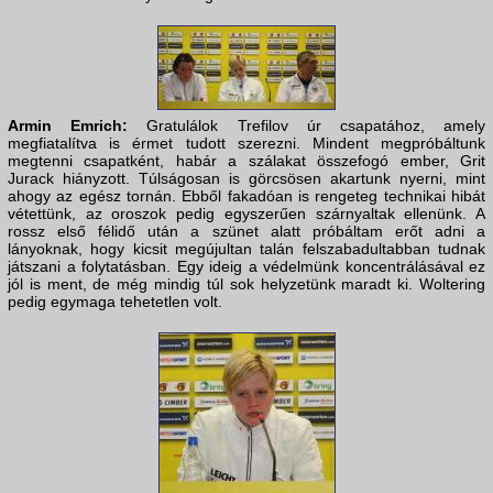
Armin Emrich:
Gratulálok Trefilov úr csapatához, amely
megfiatalítva is érmet tudott szerezni. Mindent megpróbáltunk
megtenni csapatként, habár a szálakat összefogó ember, Grit
Jurack hiányzott. Túlságosan is görcsösen akartunk nyerni, mint
ahogy az egész tornán. Ebből fakadóan is rengeteg technikai hibát
vétettünk, az oroszok pedig egyszerűen szárnyaltak ellenünk. A
rossz első félidő után a szünet alatt próbáltam erőt adni a
lányoknak, hogy kicsit megújultan talán felszabadultabban tudnak
játszani a folytatásban. Egy ideig a védelmünk koncentrálásával ez
jól is ment, de még mindig túl sok helyzetünk maradt ki. Woltering
pedig egymaga tehetetlen volt.