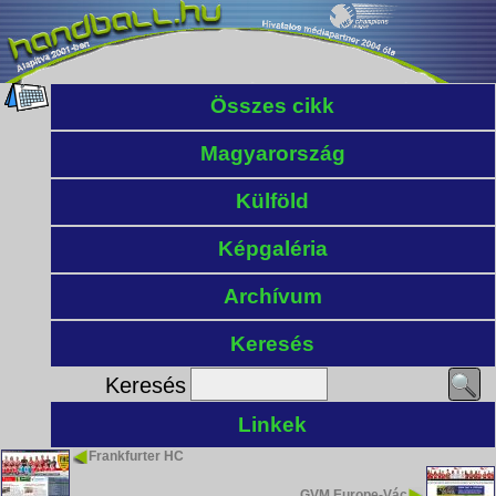
Összes cikk
Magyarország
Külföld
Képgaléria
Archívum
Keresés
Keresés
Linkek
Frankfurter HC
GVM Europe-Vác