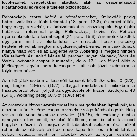
lövőkezüket, csapatukban akadtak, akik az összehalászott
kipattanókkal egyelőre a túlélést biztosították.
Poltorackaja szórta befelé a hétmétereseket, Kmirováék pedig
bátran vállalták a többi feladatot (18. perc: 12-8), és amint látták,
hogy megy a szekér, az önbizalmukat is visszakapták. Egy újabb
határozott rohammal pedig Poltorackaja, Levina és Petrova
nyomatékosította a különbséget (24. perc: 16-8). A németek kezdtek
úgy járni, mint az elődöntőben az oroszok: hosszú percekig
képtelenek voltak megtörni a gólcsendjüket, és ez nem csak Jurack
hiánya miatt volt, és az Englertet váltó Woltering is megtett minden
tőle telhetőt. Az utolsó két és fél percben ugyan Melbeck, Wörz és
Walzik javítottak csapatuk mutatóin, de a 17-11-es félidei állás a
játékképpel együtt nem kecsegtetett túl sok jóval számukra a
folytatásra nézve.
Az első játékrészben a lecserélt kapusok közül Szuszlina 0 (3/0),
míg Englert 13%-os (15/2) átlaggal rendelkezett, miközben a
frissítés érzehetően jól jött az együtteseknek, hiszen Szedojkina 43
(14/6), Woltering pedig 60%-ot (10/6) ért el.
Az oroszok a biztos vezetés tudatában nyugodtabban léptek pályára
a szünet után. A német csapat a védelme szigorításával egy kis ideig
vissza tuta vona hozni az esélyeket (19-15), de csakúgy, mint a
spanyolok ellen, és itt, az első félidőben, most is túl sok ziccert
hagytak elúszni. A megszerzett labdákkal sokszor ész nélkül
rohantak az üldözőik elől az orosz kapu felé, és a lendületük a
célzás rovására ment, ám akadtak példák az olyan kisiskolás