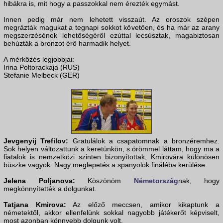
hibákra is, mit hogy a passzokkal nem érezték egymást.
Innen pedig már nem lehetett visszaút. Az oroszok szépen
megrázták magukat a tegnapi sokkot követően, és ha már az arany
megszerzésének lehetőségéről ezúttal lecsúsztak, magabiztosan
behúzták a bronzot érő harmadik helyet.
A mérkőzés legjobbjai:
Irina Poltorackaja (RUS)
Stefanie Melbeck (GER)
Jevgenyij Trefilov:
Gratulálok a csapatomnak a bronzéremhez.
Sok helyen változattunk a keretünkön, s örömmel láttam, hogy ma a
fiatalok is nemzetközi szinten bizonyítottak, Kmirovára különösen
büszke vagyok. Nagy meglepetés a spanyolok fináléba kerülése.
Jelena Poljanova:
Köszönöm
Németország
nak, hogy
megkönnyítették a dolgunkat.
Tatjana Kmirova:
Az előző meccsen, amikor kikaptunk a
németektől, akkor ellenfelünk sokkal nagyobb játékerőt képviselt,
most azonban könnyebb dolgunk volt.