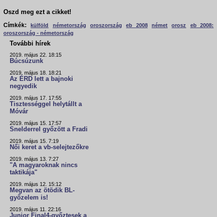
Oszd meg ezt a cikket!
Címkék:
külföld
németország
oroszország
eb 2008
német
orosz
eb 2008:
oroszország - németország
További hírek
2019. május 22. 18:15
Búcsúzunk
2019. május 18. 18:21
Az ÉRD lett a bajnoki
negyedik
2019. május 17. 17:55
Tisztességgel helytállt a
Móvár
2019. május 15. 17:57
Snelderrel győzött a Fradi
2019. május 15. 7:19
Női keret a vb-selejtezőkre
2019. május 13. 7:27
"A magyaroknak nincs
taktikája"
2019. május 12. 15:12
Megvan az ötödik BL-
győzelem is!
2019. május 11. 22:16
Junior Final4-győztesek a