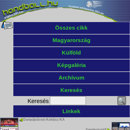
Összes cikk
Magyarország
Külföld
Képgaléria
Archívum
Keresés
Keresés
Linkek
Dunaújvárosi Kohász KA
SønderjyskE