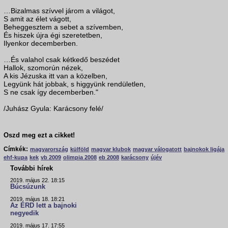
…Bizalmas szívvel járom a világot,
S amit az élet vágott,
Beheggesztem a sebet a szívemben,
És hiszek újra égi szeretetben,
Ilyenkor decemberben.
…És valahol csak kétkedő beszédet
Hallok, szomorún nézek,
A kis Jézuska itt van a közelben,
Legyünk hát jobbak, s higgyünk rendületlen,
S ne csak így decemberben."
/Juhász Gyula: Karácsony felé/
Oszd meg ezt a cikket!
Címkék:
magyarország
külföld
magyar klubok
magyar válogatott
bajnokok ligája
ehf-kupa
kek
vb 2009
olimpia 2008
eb 2008
karácsony
újév
További hírek
2019. május 22. 18:15
Búcsúzunk
2019. május 18. 18:21
Az ÉRD lett a bajnoki
negyedik
2019. május 17. 17:55