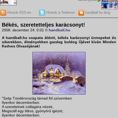
Híreink RSS-en
Híreink a Twitteren
handball.hu blog
Békés, szeretetteljes karácsonyt!
2008. december 24. 0:01
© handball.hu
A handball.hu csapata áldott, békés karácsonyi ünnepeket és
sikerekben, élményekben gazdag boldog Újévet kíván Minden
Kedves Olvasójának!
"Szép Tündérország támad föl szívemben
Ilyenkor decemberben.
A szeretetnek csillagára nézek,
Megszáll egy titkos, gyönyörű igézet,
Ilyenkor decemberben.