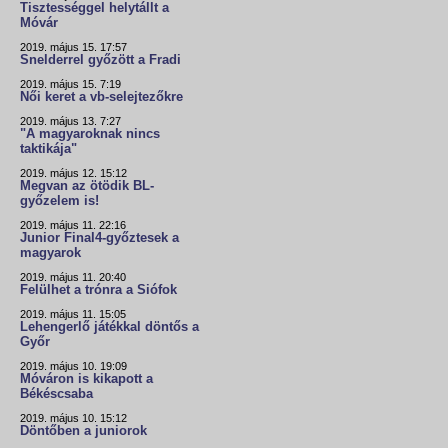
Tisztességgel helytállt a
Móvár
2019. május 15. 17:57
Snelderrel győzött a Fradi
2019. május 15. 7:19
Női keret a vb-selejtezőkre
2019. május 13. 7:27
"A magyaroknak nincs
taktikája"
2019. május 12. 15:12
Megvan az ötödik BL-
győzelem is!
2019. május 11. 22:16
Junior Final4-győztesek a
magyarok
2019. május 11. 20:40
Felülhet a trónra a Siófok
2019. május 11. 15:05
Lehengerlő játékkal döntős a
Győr
2019. május 10. 19:09
Móváron is kikapott a
Békéscsaba
2019. május 10. 15:12
Döntőben a juniorok