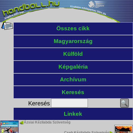
Összes cikk
Magyarország
Külföld
Képgaléria
Archívum
Keresés
Keresés
Linkek
Ázsiai Kézilabda Szövetség
Cseh Kézilabda Szövetség