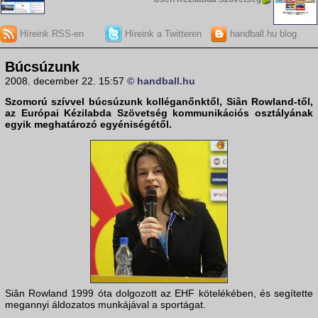
Híreink RSS-en
Híreink a Twitteren
handball.hu blog
Búcsúzunk
2008. december 22. 15:57
© handball.hu
Szomorú szívvel búcsúzunk kolléganőnktől,
Siân Rowland
-től,
az
Európai Kézilabda Szövetség
kommunikációs osztályának
egyik meghatározó egyéniségétől.
Siân Rowland 1999 óta dolgozott az EHF kötelékében, és segítette
megannyi áldozatos munkájával a sportágat.