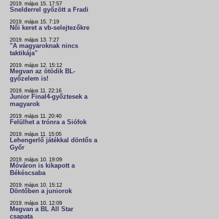
2019. május 15. 17:57
Snelderrel győzött a Fradi
2019. május 15. 7:19
Női keret a vb-selejtezőkre
2019. május 13. 7:27
"A magyaroknak nincs
taktikája"
2019. május 12. 15:12
Megvan az ötödik BL-
győzelem is!
2019. május 11. 22:16
Junior Final4-győztesek a
magyarok
2019. május 11. 20:40
Felülhet a trónra a Siófok
2019. május 11. 15:05
Lehengerlő játékkal döntős a
Győr
2019. május 10. 19:09
Móváron is kikapott a
Békéscsaba
2019. május 10. 15:12
Döntőben a juniorok
2019. május 10. 12:09
Megvan a BL All Star
csapata