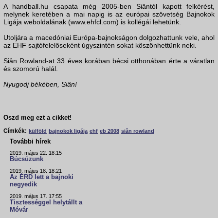
A handball.hu csapata még 2005-ben Siântól kapott felkérést,
melynek keretében a mai napig is az európai szövetség Bajnokok
Ligája weboldalának (www.ehfcl.com) is kollégái lehetünk.
Utoljára a macedóniai Európa-bajnokságon dolgozhattunk vele, ahol
az EHF sajtófelelőseként úgyszintén sokat köszönhettünk neki.
Siân Rowland-at 33 éves korában bécsi otthonában érte a váratlan
és szomorú halál.
Nyugodj békében, Siân!
Oszd meg ezt a cikket!
Címkék:
külföld
bajnokok ligája
ehf
eb 2008
siân rowland
További hírek
2019. május 22. 18:15
Búcsúzunk
2019. május 18. 18:21
Az ÉRD lett a bajnoki
negyedik
2019. május 17. 17:55
Tisztességgel helytállt a
Móvár