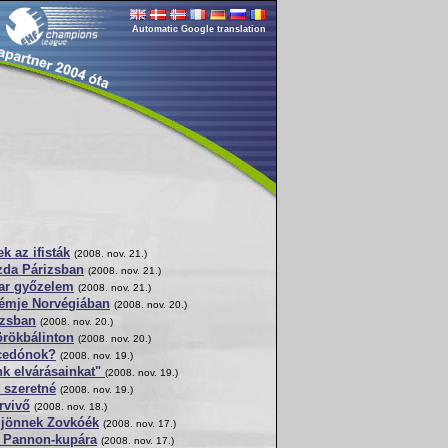
Automatic Google translation
 az ifisták
(2008. nov. 21.)
zda Párizsban
(2008. nov. 21.)
ar győzelem
(2008. nov. 21.)
rémje Norvégiában
(2008. nov. 20.)
izsban
(2008. nov. 20.)
örökbálinton
(2008. nov. 20.)
cedónok?
(2008. nov. 19.)
ünk elvárásainkat"
(2008. nov. 19.)
 szeretné
(2008. nov. 19.)
rvivő
(2008. nov. 18.)
 jönnek Zovkóék
(2008. nov. 17.)
a Pannon-kupára
(2008. nov. 17.)