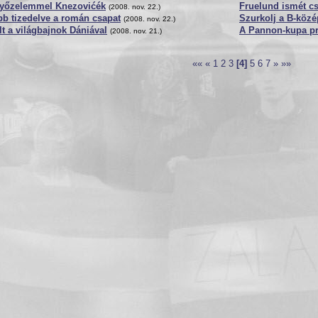
győzelemmel Knezovićék
Fruelund ismét c
(2008. nov. 22.)
b tizedelve a román csapat
Szurkolj a B-köz
(2008. nov. 22.)
lt a világbajnok Dániával
A Pannon-kupa p
(2008. nov. 21.)
««
«
1
2
3
[4]
5
6
7
»
»»