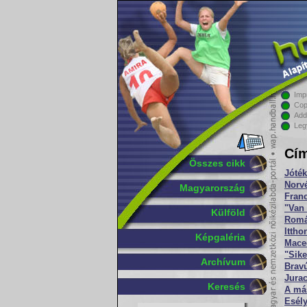
Imp
Cop
Add
Leg
Cím
Összes cikk
Jóté
Norv
Magyarország
Franc
"Van 
Külföld
Romá
Ittho
Képgaléria
Mace
"Sike
Archívum
Bravú
Jurac
Keresés
A más
Esél