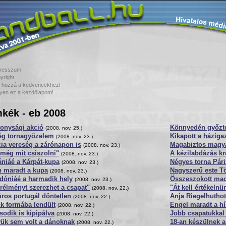
resszum
yright
 hozzá a kedvencekhez!
yen ez a kezdőlapom!
kék - eb 2008
konysági akció
Könnyedén győztek
(2008. nov. 25.)
ég tornagyőzelem
Kikapott a háziga
(2008. nov. 23.)
ia vereség a zárónapon is
Magabiztos magy
(2008. nov. 23.)
még mit csiszolni"
A kézilabdázás k
(2008. nov. 23.)
niáé a Kárpát-kupa
Négyes torna Pár
(2008. nov. 23.)
n maradt a kupa
Nagyszerű este T
(2008. nov. 23.)
dóniáé a harmadik hely
Összeszokott ma
(2008. nov. 23.)
rélményt szerezhet a csapat"
"Át kell értékeln
(2008. nov. 22.)
ros portugál döntetlen
Anja Riegelhuthot
(2008. nov. 22.)
k formába lendült
Engel maradt a hí
(2008. nov. 22.)
odik is kipipálva
Jobb csapatukkal
(2008. nov. 22.)
yük sem volt a dánoknak
18-an készülnek 
(2008. nov. 22.)