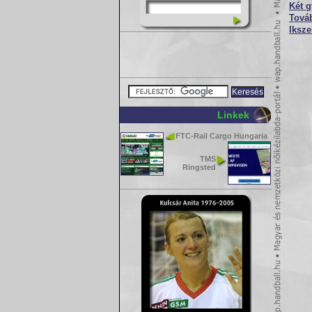
Két 
Továb
Iksze
Linkek
FTC-Rail Cargo Hungaria
TMS
Ringsted