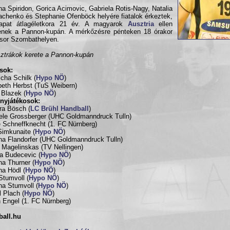
a Spiridon, Gorica Acimovic, Gabriela Rotis-Nagy, Natalia
chenko és Stephanie Ofenböck helyére fiatalok érkeztek,
apat átlagéletkora 21 év. A magyarok
Ausztria
ellen
nek a Pannon-kupán. A mérkőzésre pénteken 18 órakor
 sor Szombathelyen.
ztrákok kerete a Pannon-kupán
sok:
cha Schilk (
Hypo NÖ
)
beth Herbst (TuS Weibern)
 Blazek (
Hypo NÖ
)
nyjátékosok:
a Bösch (
LC Brühl Handball
)
ele Grossberger (UHC Goldmanndruck Tulln)
 Schneffknecht (1. FC Nürnberg)
Simkunaite (
Hypo NÖ
)
na Flandorfer (UHC Goldmanndruck Tulln)
 Magelinskas (TV Nellingen)
a Budecevic (
Hypo NÖ
)
na Thurner (
Hypo NÖ
)
na Hödl (
Hypo NÖ
)
Stumvoll (
Hypo NÖ
)
na Stumvoll (
Hypo NÖ
)
l Plach (
Hypo NÖ
)
n Engel (1. FC Nürnberg)
ball.hu