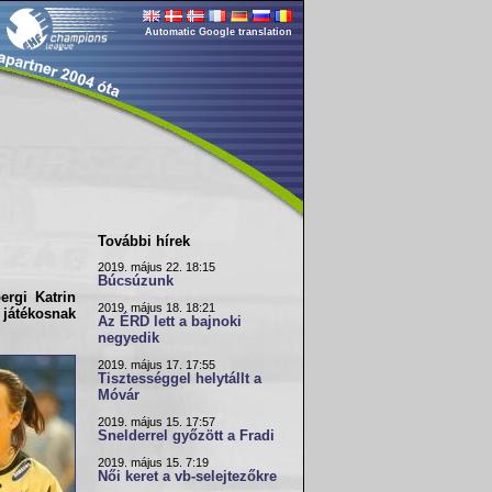
Automatic Google translation
További hírek
2019. május 22. 18:15
Búcsúzunk
ergi Katrin
2019. május 18. 18:21
 játékosnak
Az ÉRD lett a bajnoki
negyedik
2019. május 17. 17:55
Tisztességgel helytállt a
Móvár
2019. május 15. 17:57
Snelderrel győzött a Fradi
2019. május 15. 7:19
Női keret a vb-selejtezőkre