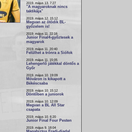
2019. május 13. 7:27
"A magyaroknak nincs
taktikája"
2019. május 12. 15:12
Megvan az ötödik BL-
győzelem is!
2019. május 11. 22:16
Junior Final4-győztesek a
magyarok
2019. május 11. 20:40
Felülhet a trónra a Siófok
2019. május 11. 15:05
Lehengerlő játékkal döntős a
Győr
2019. május 10. 19:09
Móváron is kikapott a
Békéscsaba
2019. május 10. 15:12
Döntőben a juniorok
2019. május 10. 12:09
Megvan a BL All Star
csapata
2019. május 10. 6:20
Junior Final Four Pesten
2019. május 9. 18:04
Magabiztos Fradi-diadal