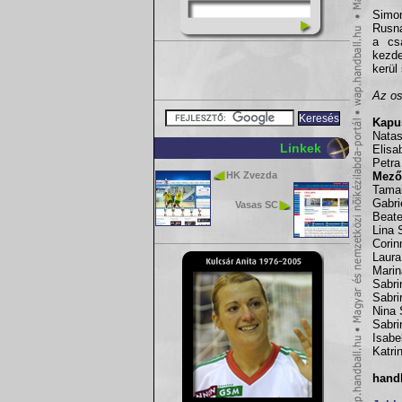
Simon
Rusna
a cs
kezde
kerül
Az os
Kapu
Natas
Linkek
Elisa
Petra
HK Zvezda
Mező
Tamar
Gabri
Vasas SC
Beate
Lina 
Corin
Laura
Marin
Sabri
Sabri
Nina 
Sabri
Isabe
Katri
hand