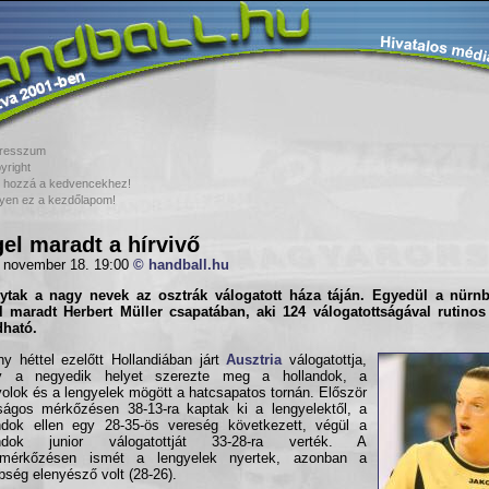
resszum
yright
 hozzá a kedvencekhez!
yen ez a kezdőlapom!
el maradt a hírvivő
 november 18. 19:00
© handball.hu
gytak a nagy nevek az
osztrák válogatott
háza táján. Egyedül a nürnb
 maradt Herbert Müller csapatában, aki 124 válogatottságával rutinos
ható.
y héttel ezelőtt Hollandiában járt
Ausztria
válogatottja,
y a negyedik helyet szerezte meg a hollandok, a
olok és a lengyelek mögött a hatcsapatos tornán. Először
ságos mérkőzésen 38-13-ra kaptak ki a lengyelektől, a
ndok ellen egy 28-35-ös vereség következett, végül a
andok junior válogatottját 33-28-ra verték. A
zmérkőzésen ismét a lengyelek nyertek, azonban a
bség elenyésző volt (28-26).