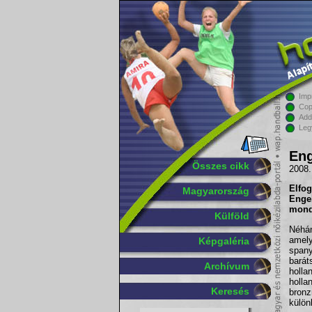
Imp
Cop
Add
Leg
Eng
Összes cikk
2008.
Elfo
Magyarország
Engel
mond
Külföld
Néhán
amel
Képgaléria
spany
barát
Archívum
holla
holl
Keresés
bron
külön