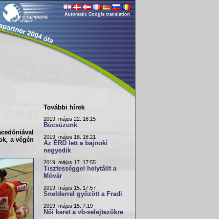
Automatic Google translation
További hírek
2019. május 22. 18:15
Búcsúzunk
cedóniá
val
2019. május 18. 18:21
ok, a végén
Az ÉRD lett a bajnoki
negyedik
2019. május 17. 17:55
Tisztességgel helytállt a
Móvár
2019. május 15. 17:57
Snelderrel győzött a Fradi
2019. május 15. 7:19
Női keret a vb-selejtezőkre