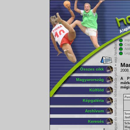
Imp
Cop
Add
Leg
Mac
Összes cikk
2008.
A
P
Magyarország
mérkő
mégi
Külföld
Pan
Képgaléria
Archívum
Szo
Ját
Keresés
Sch
Mag