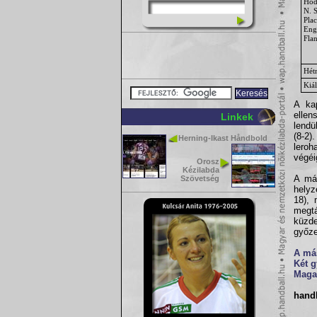
Höd
N. 
Pla
Eng
Fla
Hét
Kiál
A ka
ellen
Linkek
lendü
(8-2)
Herning-Ikast Håndbold
leroh
végéi
Orosz
Kézilabda
A más
Szövetség
helyz
18), 
megtá
küzde
győze
A más
Két 
Maga
hand