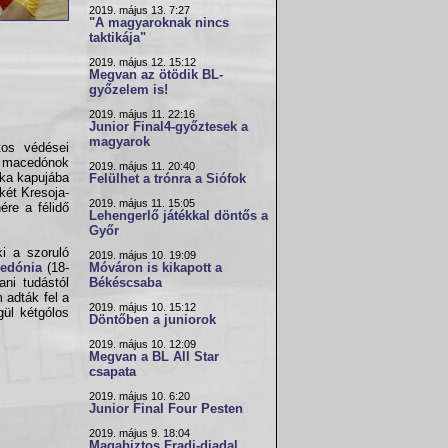
2019. május 13. 7:27
"A magyaroknak nincs
taktikája"
2019. május 12. 15:12
Megvan az ötödik BL-
győzelem is!
2019. május 11. 22:16
Junior Final4-győztesek a
magyarok
tos védései
 a macedónok
2019. május 11. 20:40
zka kapujába
Felülhet a trónra a Siófok
két Kresoja-
2019. május 11. 15:05
ére a félidő
Lehengerlő játékkal döntős a
Győr
i a szoruló
2019. május 10. 19:09
edónia
(18-
Móváron is kikapott a
ani tudástól
Békéscsaba
 adták fel a
2019. május 10. 15:12
ül kétgólos
Döntőben a juniorok
2019. május 10. 12:09
Megvan a BL All Star
csapata
2019. május 10. 6:20
Junior Final Four Pesten
2019. május 9. 18:04
Magabiztos Fradi-diadal