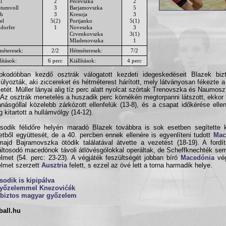
l
2
Pecevszka
2
Stumvoll
3
Barjamovszka
5
ch
3
Kresoja
3
el
5(2)
Portjanko
5(1)
ndorfer
1
Noveszka
3
Crvenkovszka
3(1)
Mladenovszka
1
méteresek:
2/2
Hétméteresek:
7/2
lítások:
6 perc
Kiállítások:
4 perc
pkodóbban kezdő osztrák válogatott kezdeti idegeskedéseit Blazek biz
súlyozták, aki ziccereket és hétméterest hárított, mely látványosan fékezte
letét. Müller lányai alig tíz perc alatt nyolcat szórtak Trenovszka és Naumos
. Az osztrák menetelés a huszadik perc körnékén megtorpanni látszott, ekkor 
anásgóllal közelebb zárkózott ellenfelük (13-8), és a csapat időkérése ellen
g kitartott a hullámvölgy (14-12).
odik félidőre helyén maradó Blazek továbbra is sok esetben segítette k
etből együttesét, de a 40. percben ennek ellenére is egyenlíteni tudott
Mac
majd Bajramovszka ötödik találatával átvette a vezetést (18-19). A fordít
ltosodó macedónok távoli átlövésgólokkal operáltak, de Scheffknechték sem
lmet (54. perc: 23-23). A végjáték feszültségét jobban bíró
Macedónia
vég
lmet szerzett
Ausztria
felett, s ezzel az övé lett a torna harmadik helye.
odik is kipipálva
győzelemmel Knezovićék
biztos magyar győzelem
ball.hu