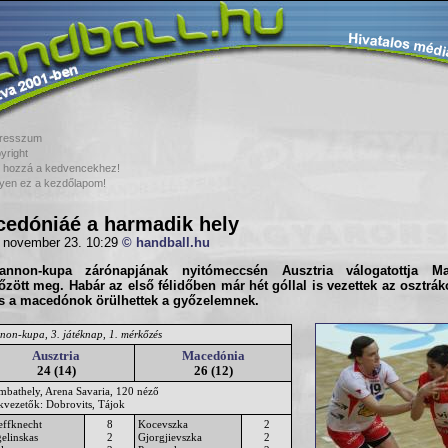
resszum
yright
 hozzá a kedvencekhez!
yen ez a kezdőlapom!
edóniáé a harmadik hely
 november 23. 10:29
© handball.hu
annon-kupa
zárónapjának nyitómeccsén
Ausztria
válogatottja
Ma
zött meg. Habár az első félidőben már hét góllal is vezettek az osztrák
s a macedónok örülhettek a győzelemnek.
non-kupa, 3. játéknap, 1. mérkőzés
Ausztria
Macedónia
24 (14)
26 (12)
mbathely, Arena Savaria, 120 néző
ékvezetők: Dobrovits, Tájok
effknecht
8
Kocevszka
2
elinskas
2
Gjorgjievszka
2