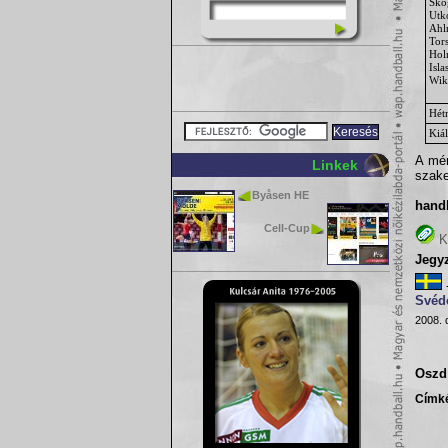
Sko
Utk
Ah
Tor
Hol
Isla
Wik
Hét
Kiál
A mér
Linkek
szak
Byåsen HE
hand
Cell-Cup
K
Jegy
Svéd
2008. 
Oszd 
Címk