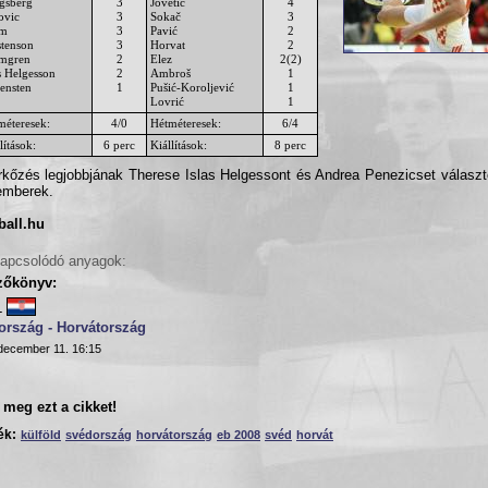
gsberg
3
Jovetić
4
ovic
3
Sokač
3
lm
3
Pavić
2
stenson
3
Horvat
2
mgren
2
Elez
2(2)
s Helgesson
2
Ambroš
1
ensten
1
Pušić-Koroljević
1
Lovrić
1
méteresek:
4/0
Hétméteresek:
6/4
lítások:
6 perc
Kiállítások:
8 perc
kőzés legjobbjának Therese Islas Helgessont és Andrea Penezicset válasz
emberek.
ball.hu
apcsolódó anyagok:
zőkönyv:
-
ország - Horvátország
december 11. 16:15
meg ezt a cikket!
ék:
külföld
svédország
horvátország
eb 2008
svéd
horvát