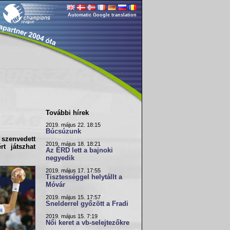
Automatic Google translation
További hírek
2019. május 22. 18:15
Búcsúzunk
 szenvedett
2019. május 18. 18:21
t játszhat
Az ÉRD lett a bajnoki
negyedik
2019. május 17. 17:55
Tisztességgel helytállt a
Móvár
2019. május 15. 17:57
Snelderrel győzött a Fradi
2019. május 15. 7:19
Női keret a vb-selejtezőkre