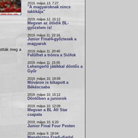
2019. május 13. 7:27
"A magyaroknak nincs
taktikája"
2019. május 12. 15:12
Megvan az ötödik BL-
győzelem is!
2019. május 11. 22:16
Junior Final4-győztesek a
magyarok
tották meg a
2019. május 11. 20:40
Felülhet a trónra a Siófok
2019. május 11. 15:05
Lehengerlő játékkal döntős a
Győr
2019. május 10. 19:09
Móváron is kikapott a
Békéscsaba
2019. május 10. 15:12
Döntőben a juniorok
2019. május 10. 12:09
Megvan a BL All Star
csapata
2019. május 10. 6:20
Junior Final Four Pesten
2019. május 9. 18:04
Magabiztos Fradi-diadal