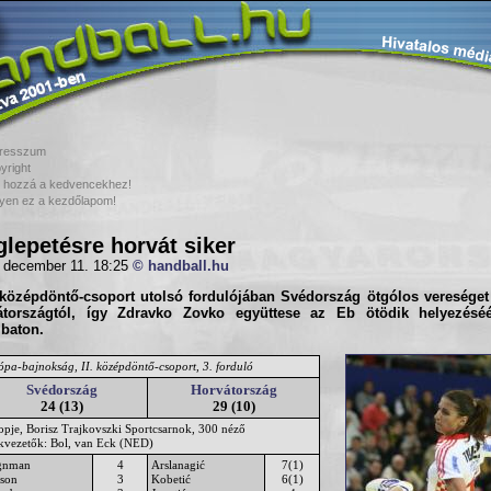
resszum
yright
 hozzá a kedvencekhez!
yen ez a kezdőlapom!
lepetésre horvát siker
 december 11. 18:25
© handball.hu
 középdöntő-csoport utolsó fordulójában
Svédország
ötgólos vereséget
átország
tól, így Zdravko Zovko együttese az Eb ötödik helyezéséér
baton.
ópa-bajnokság, II. középdöntő-csoport, 3. forduló
Svédország
Horvátország
24 (13)
29 (10)
opje, Borisz Trajkovszki Sportcsarnok, 300 néző
ékvezetők: Bol, van Eck (NED)
gnman
4
Arslanagić
7(1)
kson
3
Kobetić
6(1)