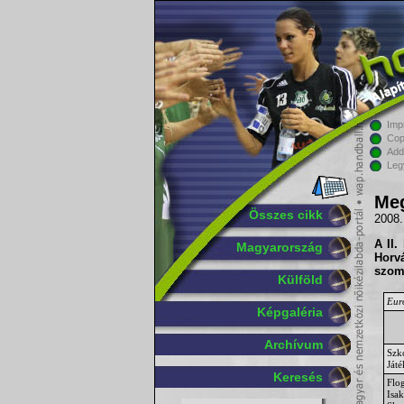
Imp
Cop
Add
Leg
Meg
Összes cikk
2008.
A II.
Magyarország
Horv
szom
Külföld
Eur
Képgaléria
Archívum
Szk
Ját
Keresés
Flo
Isa