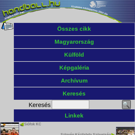
Összes cikk
Magyarország
Külföld
Képgaléria
Archívum
Keresés
Keresés
Linkek
Siófok KC
Szlovén Kézilabda Szövetség