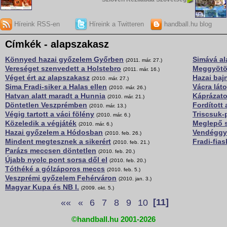
Híreink RSS-en
Híreink a Twitteren
handball.hu blog
Címkék - alapszakasz
Könnyed hazai győzelem Győrben
Simává al
(2011. már. 27.)
Vereséget szenvedett a Holstebro
Meggyötö
(2011. már. 16.)
Véget ért az alapszakasz
Hazai baj
(2010. már. 27.)
Sima Fradi-siker a Halas ellen
Vácra lát
(2010. már. 26.)
Hatvan alatt maradt a Hunnia
Káprázato
(2010. már. 21.)
Döntetlen Veszprémben
Fordított
(2010. már. 13.)
Végig tartott a váci fölény
Triscsuk-
(2010. már. 6.)
Közeledik a végjáték
Meglepő s
(2010. már. 6.)
Hazai győzelem a Hódosban
Vendéggy
(2010. feb. 26.)
Mindent megtesznek a sikerért
Fradi-fia
(2010. feb. 21.)
Parázs meccsen döntetlen
(2010. feb. 20.)
Újabb nyolc pont sorsa dől el
(2010. feb. 20.)
Tóthéké a gólzáporos meccs
(2010. feb. 5.)
Veszprémi győzelem Fehérváron
(2010. jan. 3.)
Magyar Kupa és NB I.
(2009. okt. 5.)
««
«
6
7
8
9
10
[11]
©handball.hu 2001-2026