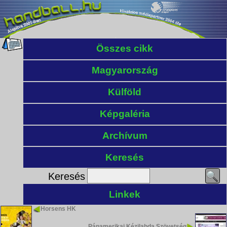
Összes cikk
Magyarország
Külföld
Képgaléria
Archívum
Keresés
Keresés
Linkek
Horsens HK
Pánamerikai Kézilabda Szövetség