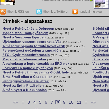
Híreink RSS-en
Híreink a Twitteren
handball.hu blog
Címkék - alapszakasz
Nyert a Fehérvár és a Debrecen
Siófoki si
(2013. szept. 13.)
Magabiztos Fradi-győzelem
Fordított
(2013. szept. 11.)
Nyert a Veszprém Egerben
A Veszpré
(2013. szept. 8.)
Újvárosban vesztett pontokat a Vác
Döntetlen
(2013. szept. 7.)
A második bajnoki forduló következik
Nyert az É
(2013. szept. 7.)
Ferencvárosi győzelem a rangadón
Fehérvári
(2013. szept. 1.)
FTC - Győr meccsinformáció
Győzelemm
(2013. aug. 31.)
Magabiztos fehérvári siker
Sima kis
(2013. aug. 31.)
A bajnokság a legfontosabb az ÉRD-nek
Visszavág
(2013. aug. 31.)
Loki-siker a bajnoki nyitányon
Félidőig j
(2013. aug. 30.)
Nyert a Fehérvár, megvan az ötödik hely
Fordított 
(2013. már. 31.)
Sima Fradi-siker a Csaba ellen
Újabb mag
(2013. már. 30.)
Vendéggyőzelmek születtek
Nem férhe
(2013. már. 29.)
Nyert az Érd a Fradi ellen
Nyert a Fr
(2013. már. 27.)
Simán nyert a Kiskunhalas
Újvárosi
(2013. már. 23.)
««
«
3
4
5
6
7
[8]
9
10
11
»
»»