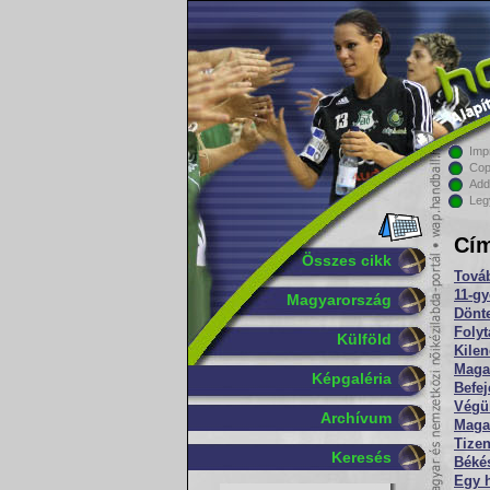
Imp
Cop
Add
Leg
Cím
Összes cikk
Tová
11-gy
Magyarország
Dönte
Folyt
Külföld
Kilen
Maga
Képgaléria
Befej
Végül
Archívum
Maga
Tizen
Keresés
Békés
Egy h