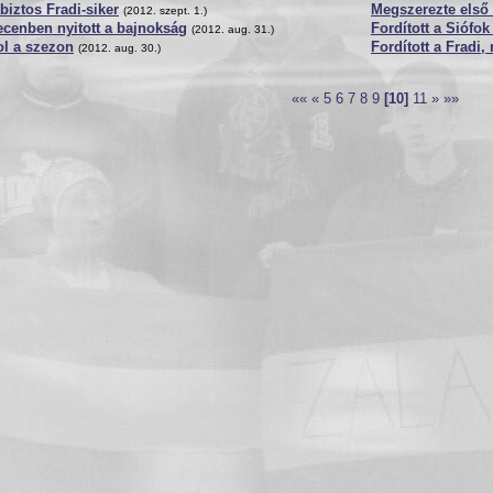
iztos Fradi-siker
Megszerezte első 
(2012. szept. 1.)
cenben nyitott a bajnokság
Fordított a Sióf
(2012. aug. 31.)
ol a szezon
Fordított a Fradi
(2012. aug. 30.)
««
«
5
6
7
8
9
[10]
11
»
»»