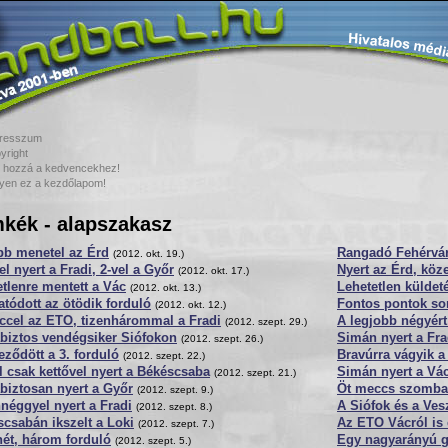
resszum
yright
 hozzá a kedvencekhez!
yen ez a kezdőlapom!
kék - alapszakasz
bb menetel az Érd
Rangadó Fehérvár
(2012. okt. 19.)
el nyert a Fradi, 2-vel a Győr
Nyert az Érd, köze
(2012. okt. 17.)
tlenre mentett a Vác
Lehetetlen külde
(2012. okt. 13.)
atódott az ötödik forduló
Fontos pontok sor
(2012. okt. 12.)
ccel az ETO, tizenhárommal a Fradi
A legjobb négyért
(2012. szept. 29.)
biztos vendégsiker Siófokon
Simán nyert a Fr
(2012. szept. 26.)
eződött a 3. forduló
Bravúrra vágyik a
(2012. szept. 22.)
 csak kettővel nyert a Békéscsaba
Simán nyert a Vá
(2012. szept. 21.)
biztosan nyert a Győr
Öt meccs szomba
(2012. szept. 9.)
néggyel nyert a Fradi
A Siófok és a Ve
(2012. szept. 8.)
csabán ikszelt a Loki
Az ETO Vácról is 
(2012. szept. 7.)
ét, három forduló
Egy nagyarányú 
(2012. szept. 5.)