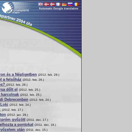
Automatic Google translation
on és a Népligetben
(2012. feb. 29.)
l a felsőház
(2012. feb. 26.)
tés?
(2012. feb. 26.)
sa dőlt el
(2012. feb. 25.)
 harcolnak
(2012. feb. 25.)
adi Debrecenben
(2012. feb. 24.)
 Loki
(2012. feb. 24.)
c
(2012. feb. 17.)
ton
(2012. jan. 28.)
szprém győzött
(2011. dec. 17.)
elhozta a pontokat
(2011. dec. 16.)
győzelem után
(2011. dec. 15.)