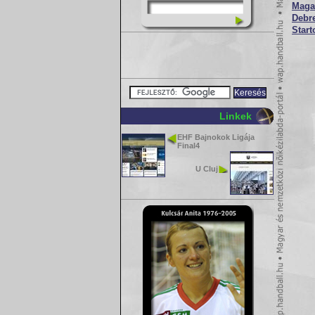
Magab
Debre
Start
Linkek
EHF Bajnokok Ligája
Final4
U Cluj