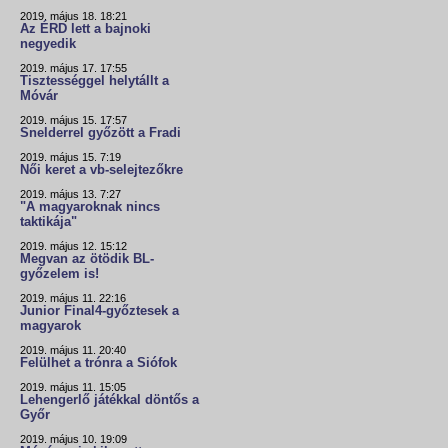
2019. május 18. 18:21
Az ÉRD lett a bajnoki
negyedik
2019. május 17. 17:55
Tisztességgel helytállt a
Móvár
2019. május 15. 17:57
Snelderrel győzött a Fradi
2019. május 15. 7:19
Női keret a vb-selejtezőkre
2019. május 13. 7:27
"A magyaroknak nincs
taktikája"
2019. május 12. 15:12
Megvan az ötödik BL-
győzelem is!
2019. május 11. 22:16
Junior Final4-győztesek a
magyarok
2019. május 11. 20:40
Felülhet a trónra a Siófok
2019. május 11. 15:05
Lehengerlő játékkal döntős a
Győr
2019. május 10. 19:09