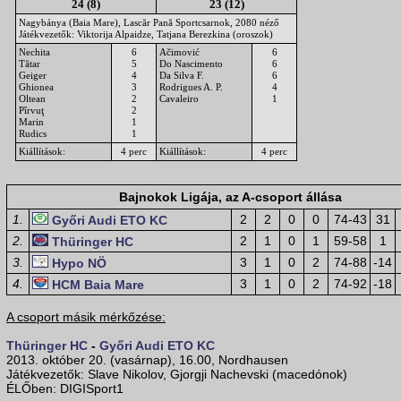
24 (8)
23 (12)
Nagybánya (Baia Mare), Lascăr Pană Sportcsarnok, 2080 néző
Játékvezetők: Viktorija Alpaidze, Tatjana Berezkina (oroszok)
Nechita
6
Ačimović
6
Tătar
5
Do Nascimento
6
Geiger
4
Da Silva F.
6
Ghionea
3
Rodrigues A. P.
4
Oltean
2
Cavaleiro
1
Pîrvuţ
2
Marin
1
Rudics
1
Kiállítások:
4 perc
Kiállítások:
4 perc
Bajnokok Ligája, az A-csoport állása
1.
2
2
0
0
74-43
31
Győri Audi ETO KC
2.
2
1
0
1
59-58
1
Thüringer HC
3.
3
1
0
2
74-88
-14
Hypo NÖ
4.
3
1
0
2
74-92
-18
HCM Baia Mare
A csoport másik mérkőzése:
Thüringer HC
-
Győri Audi ETO KC
2013. október 20. (vasárnap), 16.00, Nordhausen
Játékvezetők: Slave Nikolov, Gjorgji Nachevski (macedónok)
ÉLŐben: DIGISport1