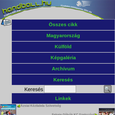
Összes cikk
Magyarország
Külföld
Képgaléria
Archívum
Keresés
Keresés
Linkek
Ázsiai Kézilabda Szövetség
Fekete Gólyák KC Szekszárd