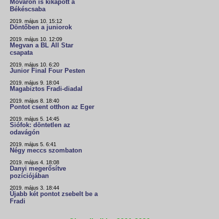
Móváron is kikapott a
Békéscsaba
2019. május 10. 15:12
Döntőben a juniorok
2019. május 10. 12:09
Megvan a BL All Star
csapata
2019. május 10. 6:20
Junior Final Four Pesten
2019. május 9. 18:04
Magabiztos Fradi-diadal
2019. május 8. 18:40
Pontot csent otthon az Eger
2019. május 5. 14:45
Siófok: döntetlen az
odavágón
2019. május 5. 6:41
Négy meccs szombaton
2019. május 4. 18:08
Danyi megerősítve
pozíciójában
2019. május 3. 18:44
Újabb két pontot zsebelt be a
Fradi