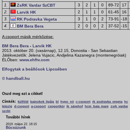
1.
3
2
1
0
89-72
17
ZsRK Vardar SzCBT
2.
2
1
1
0
61-45
16
Larvik HK
3.
3
1
0
2
73-91
-18
RK Podravka Vegeta
4.
2
0
0
2
37-52
-15
BM Bera Bera
A csoport másik mérkőzése:
BM Bera Bera
-
Larvik HK
2013. október 20. (vasárnap), 12.15, Donostia - San Sebastian
Játékvezetők: Jelena Vujacic, Andjelina Kazanegra (montenegróiak)
ÉLŐben:
www.ehftv.com
Elfogytak a beállósok Lipcsében
© handball.hu
Oszd meg ezt a cikket!
Címkék:
külföld
bajnokok ligája
bl
hypo nö
c-csoport
rk podravka vegeta
hc
leipzig
d-csoport
a-csoport
csoportkör
ik sävehof
hcm baia mare
zsrk vardar
szcbt
További hírek
2019. május 22. 18:15
Búcsúzunk