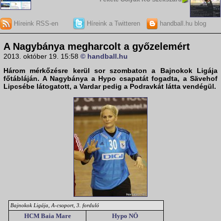
Híreink RSS-en
Híreink a Twitteren
handball.hu blog
A Nagybánya megharcolt a győzelemért
2013. október 19. 15:58
© handball.hu
Három mérkőzésre kerül sor szombaton a
Bajnokok Ligája
főtábláján
. A Nagybánya a Hypo csapatát fogadta, a Sävehof
Lipcsébe látogatott, a Vardar pedig a Podravkát látta vendégül.
Bajnokok Ligája, A-csoport, 3. forduló
HCM Baia Mare
Hypo NÖ