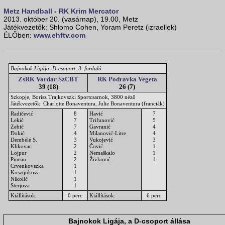
Metz Handball
-
RK Krim Mercator
2013. október 20. (vasárnap), 19.00, Metz
Játékvezetők: Shlomo Cohen, Yoram Peretz (izraeliek)
ÉLŐben:
www.ehftv.com
Bajnokok Ligája, D-csoport, 3. forduló
ZsRK Vardar SzCBT
RK Podravka Vegeta
39 (18)
26 (7)
Szkopje, Borisz Trajkovszki Sportcsarnok, 3800 néző
Játékvezetők: Charlotte Bonaventura, Julie Bonaventura (franciák)
Radičević
8
Havić
7
Lekić
7
Trifunović
5
Zebić
7
Gavranić
4
Đokić
4
Milanović-Litre
4
Dembélé S.
3
Vukojević
3
Klikovac
2
Čović
1
Lojpur
2
Nemaškalo
1
Pineau
2
Živković
1
Crvenkovszka
1
Kosztjukova
1
Nikolić
1
Sterjova
1
Kiállítások:
0 perc
Kiállítások:
6 perc
Bajnokok Ligája, a D-csoport állása