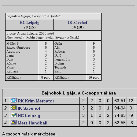
Bajnokok Ligája, C-csoport, 3. forduló
HC Leipzig
IK Sävehof
28 (15)
34 (18)
Lipcse, Arena Leipzig, 2500 néző
Játékvezetők: Robin Sager, Stefan Styger (svájciak)
Müller S.
8
Odén
9
Szwed Ørneborg
6
Alm
8
Augsburg
4
Roberts
6
Lang
3
Dafé
3
Bont
2
Fogelström
3
Rösike
2
Blohm
2
Visser
2
Tegstedt
2
Kudłacz
1
Sand
1
Kiállítások:
8 perc
Kiállítások:
10 perc
Bajnokok Ligája, a C-csoport állása
1.
2
2
0
0
63-51
12
RK Krim Mercator
2.
3
2
0
1
94-94
0
IK Sävehof
3.
3
1
0
2
74-83
-9
HC Leipzig
4.
2
0
0
2
52-55
-3
Metz Handball
A csoport másik mérkőzése: