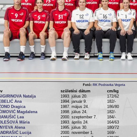
Fotó:
RK Podravka Vegeta
év
születési dátum
cm/kg
IGIRINOVA Natalja
1993. július 20.
172/62
EBELIĆ Ana
1994. január 9.
182/-
ŽONO Dragica
1987. május 24.
186/80
ĆIMOVIĆ Magdalena
1998. július 24.
182/-
RANUŠIĆ Lea
2000. szeptember 7.
184/-
OLEŠOVÁ Mária
1993. április 24.
164/63
HNYEVA Alena
1995. július 30.
180/72
ANDRAŠIĆ Lucija
2000. november 1.
169/-