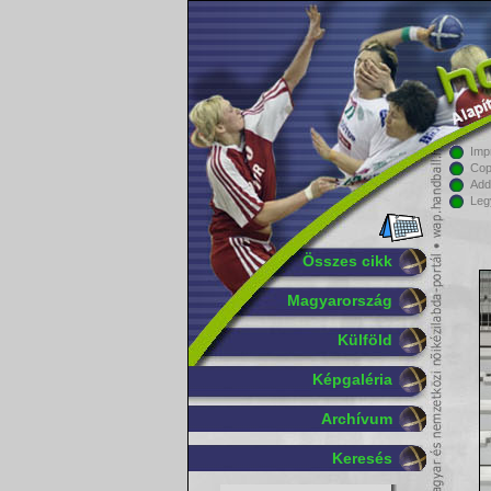
Imp
Cop
Add
Leg
Összes cikk
Magyarország
Külföld
Képgaléria
Archívum
Keresés