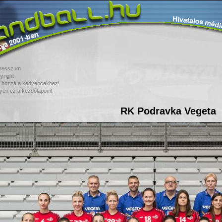
resszum
yright
 hozzá a kedvencekhez!
yen ez a kezdőlapom!
RK Podravka Vegeta