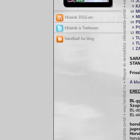
J
73
K
5
M
10
M
8
Híreink RSS-en
P
18
P
6
Híreink a Twitteren
R
12
T
1
handball.hu blog
T
3
Z
2
SARA
STAN
Friss
A klu
ERE
BL-g
Szup
BL-dö
BL-el
horvá
jugo
Horv
horvá