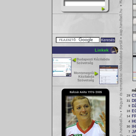
Linkek
Budapesti Kézilabda
Szövetség
Montenegrói
Kézilabda
Szövetség
n
CS
29
D
31
D
9
E
16
F
14
H
4
I
30
J
7