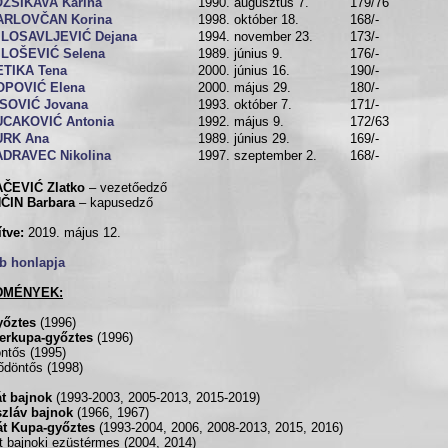
OZSIKAVA Karina
1990. augusztus 7.
179/76
ARLOVČAN Korina
1998. október 18.
168/-
ILOSAVLJEVIĆ Dejana
1994. november 23.
173/-
ILOŠEVIĆ Selena
1989. június 9.
176/-
ETIKA Tena
2000. június 16.
190/-
OPOVIĆ Elena
2000. május 29.
180/-
ISOVIĆ Jovana
1993. október 7.
171/-
UCAKOVIĆ Antonia
1992. május 9.
172/63
URK Ana
1989. június 29.
169/-
ADRAVEC Nikolina
1997. szeptember 2.
168/-
ČEVIĆ Zlatko
– vezetőedző
ČIN Barbara
– kapusedző
ítve:
2019. május 12.
b honlapja
DMÉNYEK:
yőztes
(1996)
erkupa-győztes
(1996)
ntős (1995)
ődöntős (1998)
t bajnok
(1993-2003, 2005-2013, 2015-2019)
szláv bajnok
(1966, 1967)
át Kupa-győztes
(1993-2004, 2006, 2008-2013, 2015, 2016)
t bajnoki ezüstérmes (2004, 2014)