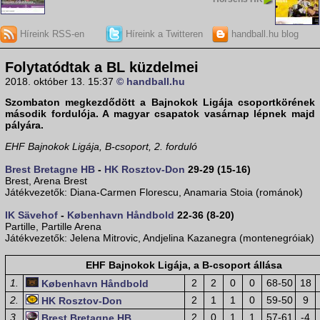
Híreink RSS-en
Híreink a Twitteren
handball.hu blog
Folytatódtak a BL küzdelmei
2018. október 13. 15:37
© handball.hu
Szombaton megkezdődött a Bajnokok Ligája csoportkörének
második fordulója. A magyar csapatok vasárnap lépnek majd
pályára.
EHF Bajnokok Ligája, B-csoport, 2. forduló
Brest Bretagne HB
-
HK Rosztov-Don
29-29 (15-16)
Brest, Arena Brest
Játékvezetők: Diana-Carmen Florescu, Anamaria Stoia (románok)
IK Sävehof
-
København Håndbold
22-36 (8-20)
Partille, Partille Arena
Játékvezetők: Jelena Mitrovic, Andjelina Kazanegra (montenegróiak)
EHF Bajnokok Ligája, a B-csoport állása
1.
2
2
0
0
68-50
18
København Håndbold
2.
2
1
1
0
59-50
9
HK Rosztov-Don
3.
2
0
1
1
57-61
-4
Brest Bretagne HB