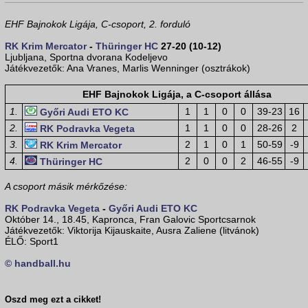
EHF Bajnokok Ligája, C-csoport, 2. forduló
RK Krim Mercator
-
Thüringer HC
27-20 (10-12)
Ljubljana, Sportna dvorana Kodeljevo
Játékvezetők: Ana Vranes, Marlis Wenninger (osztrákok)
EHF Bajnokok Ligája, a C-csoport állása
1.
1
1
0
0
39-23
16
Győri Audi ETO KC
2.
1
1
0
0
28-26
2
RK Podravka Vegeta
3.
2
1
0
1
50-59
-9
RK Krim Mercator
4.
2
0
0
2
46-55
-9
Thüringer HC
A csoport másik mérkőzése:
RK Podravka Vegeta
-
Győri Audi ETO KC
Október 14., 18.45, Kapronca, Fran Galovic Sportcsarnok
Játékvezetők: Viktorija Kijauskaite, Ausra Zaliene (litvánok)
ÉLŐ: Sport1
© handball.hu
Oszd meg ezt a cikket!