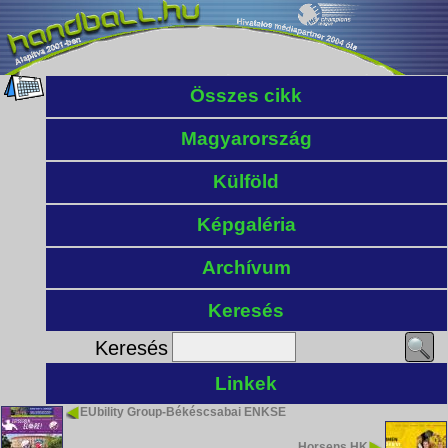
Összes cikk
Magyarország
Külföld
Képgaléria
Archívum
Keresés
Keresés
Linkek
EUbility Group-Békéscsabai ENKSE
Horsens HK