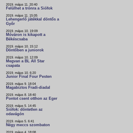
2019. május 11. 20:40
Felülhet a trónra a Siófok
2019. május 11. 15:05
Lehengerlő játékkal döntős a
Győr
2019. május 10. 19:09
Móváron is kikapott a
Békéscsaba
2019. május 10. 15:12
Döntőben a juniorok
2019. május 10. 12:09
Megvan a BL All Star
csapata
2019. május 10. 6:20
Junior Final Four Pesten
2019. május 9. 18:04
Magabiztos Fradi-diadal
2019. május 8. 18:40
Pontot csent otthon az Eger
2019. május 5. 14:45
Siófok: döntetlen az
odavágón
2019. május 5. 6:41
Négy meccs szombaton
2019. május 4. 18:08