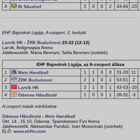
4.
2
0
0
2
43-66
-23
IK Sävehof
EHF Bajnokok Ligája, A-csoport, 2. forduló
Larvik HK
-
ŽRK Budućnost
23-22 (12-12)
Larvik, Boligmappa Arena
Játékvezetők: Maria Bennani, Safia Bennani (svédek)
EHF Bajnokok Ligája, az A-csoport állása
1.
1
1
0
0
31-20
11
Metz Handball
2.
2
1
0
1
53-51
2
ŽRK Budućnost
3.
2
1
0
1
43-53
-10
Larvik HK
4.
1
0
0
1
28-31
-3
Odense Håndbold
A csoport másik mérkőzése:
Odense Håndbold
-
Metz Handball
Okt. 14., 15.10, Odense, Sparekassen Fyn Arena
Játékvezetők: Aleksandar Pandzic, Ivan Mosorinski (szerbek)
ÉLŐ:
www.ehftv.com