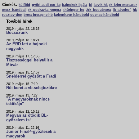
Címkék:
külföld
győri audi eto kc
bajnokok ligája
bl
larvik hk
rk krim mercator
metz handball
rk podravka vegeta
thüringer hc
žrk budućnost
ik sävehof
hk
rosztov-don
brest bretagne hb
københavn håndbold
odense håndbold
További hírek
2019. május 22. 18:15
Búcsúzunk
2019. május 18. 18:21
Az ÉRD lett a bajnoki
negyedik
2019. május 17. 17:55
Tisztességgel helytállt a
Móvár
2019. május 15. 17:57
Snelderrel győzött a Fradi
2019. május 15. 7:19
Női keret a vb-selejtezőkre
2019. május 13. 7:27
"A magyaroknak nincs
taktikája"
2019. május 12. 15:12
Megvan az ötödik BL-
győzelem is!
2019. május 11. 22:16
Junior Final4-győztesek a
magyarok