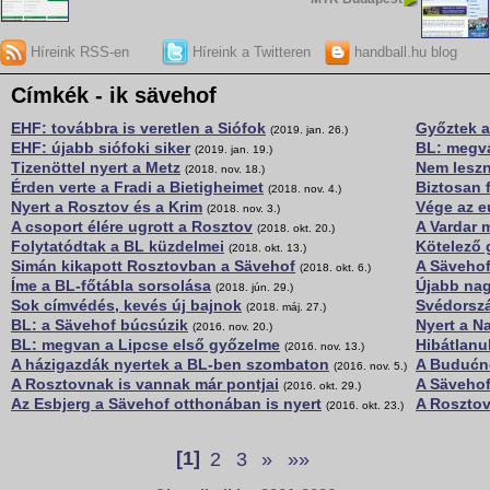
Híreink RSS-en
Híreink a Twitteren
handball.hu blog
Címkék - ik sävehof
EHF: továbbra is veretlen a Siófok
Győztek a
(2019. jan. 26.)
EHF: újabb siófoki siker
BL: megva
(2019. jan. 19.)
Tizenöttel nyert a Metz
Nem lesz
(2018. nov. 18.)
Érden verte a Fradi a Bietigheimet
Biztosan 
(2018. nov. 4.)
Nyert a Rosztov és a Krim
Vége az e
(2018. nov. 3.)
A csoport élére ugrott a Rosztov
A Vardar 
(2018. okt. 20.)
Folytatódtak a BL küzdelmei
Kötelező
(2018. okt. 13.)
Simán kikapott Rosztovban a Sävehof
A Sävehof
(2018. okt. 6.)
Íme a BL-főtábla sorsolása
Újabb nag
(2018. jún. 29.)
Sok címvédés, kevés új bajnok
Svédorszá
(2018. máj. 27.)
BL: a Sävehof búcsúzik
Nyert a N
(2016. nov. 20.)
BL: megvan a Lipcse első győzelme
Hibátlanu
(2016. nov. 13.)
A házigazdák nyertek a BL-ben szombaton
A Budućn
(2016. nov. 5.)
A Rosztovnak is vannak már pontjai
A Sävehof
(2016. okt. 29.)
Az Esbjerg a Sävehof otthonában is nyert
A Rosztov
(2016. okt. 23.)
[1]
2
3
»
»»