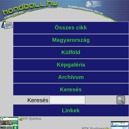
Összes cikk
Magyarország
Külföld
Képgaléria
Archívum
Keresés
Keresés
Linkek
HV Quintus
MTK Budapest