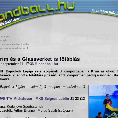
resszum
yright
 hozzá a kedvencekhez!
yen ez a kezdőlapom!
rim és a Glassverket is főtáblás
 szeptember 11. 17:36
© handball.hu
HF Bajnokok Ligája
selejtezőjének 3. csoportjában a Krim az olasz
tesével küzdött a főtáblára jutásért, az 1. csoportban pedig a norvég Gl
dravka.
ajnokok Ligája, selejtező, 3. csoport, mérkőzés a 3.
rt
UVENTA Michalovce
-
MKS Selgros Lublin
21-33 (12-
jana, Kodeljevo Sportcsarnok
vezetők: Arthur Brunner, Morad Salah (svájciak)