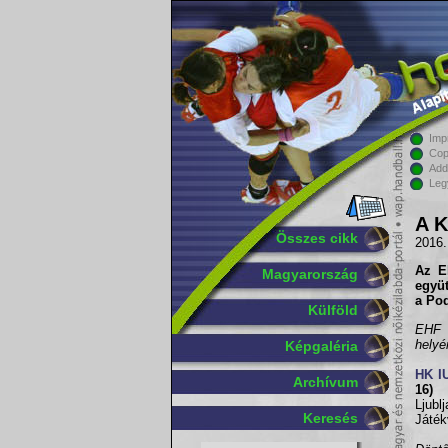
Imp
Cop
Add
Leg
A K
Összes cikk
2016.
Az
E
Magyarország
együt
a Po
Külföld
EHF B
helyé
Képgaléria
HK I
Archívum
16)
Ljubl
Keresés
Játék