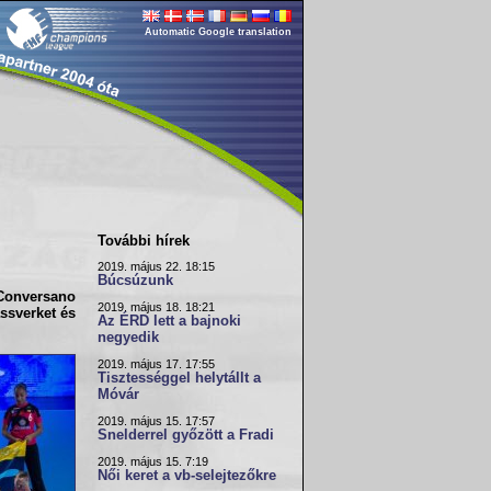
Automatic Google translation
További hírek
2019. május 22. 18:15
Búcsúzunk
 Conversano
2019. május 18. 18:21
assverket és
Az ÉRD lett a bajnoki
negyedik
2019. május 17. 17:55
Tisztességgel helytállt a
Móvár
2019. május 15. 17:57
Snelderrel győzött a Fradi
2019. május 15. 7:19
Női keret a vb-selejtezőkre