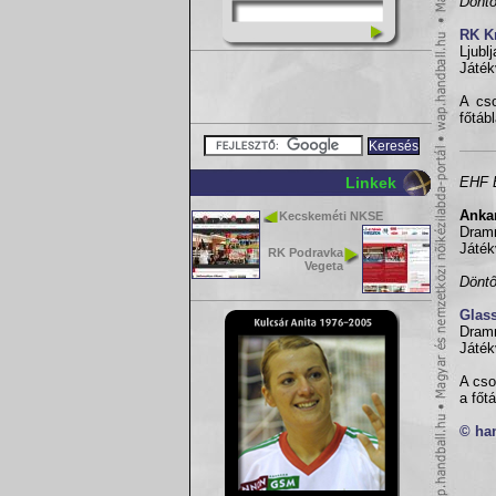
Döntő
RK K
Ljubl
Játék
A cs
főtáb
Linkek
EHF B
Anka
Kecskeméti NKSE
Dram
Játék
RK Podravka
Vegeta
Döntő
Glas
Dram
Játék
A cso
a főt
© ha