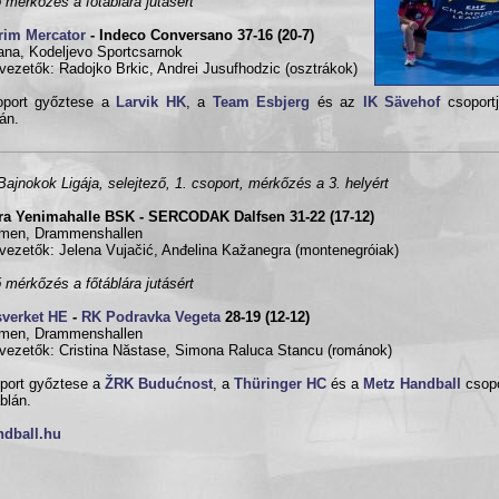
 mérkőzés a főtáblára jutásért
rim Mercator
- Indeco Conversano 37-16 (20-7)
jana, Kodeljevo Sportcsarnok
vezetők: Radojko Brkic, Andrei Jusufhodzic (osztrákok)
oport győztese a
Larvik HK
, a
Team Esbjerg
és az
IK Sävehof
csoportj
lán.
ajnokok Ligája, selejtező, 1. csoport, mérkőzés a 3. helyért
ra Yenimahalle BSK - SERCODAK Dalfsen 31-22 (17-12)
men, Drammenshallen
vezetők: Jelena Vujačić, Anđelina Kažanegra (montenegróiak)
 mérkőzés a főtáblára jutásért
sverket HE
-
RK Podravka Vegeta
28-19 (12-12)
men, Drammenshallen
vezetők: Cristina Năstase, Simona Raluca Stancu (románok)
port győztese a
ŽRK Budućnost
, a
Thüringer HC
és a
Metz Handball
csopo
áblán.
ndball.hu