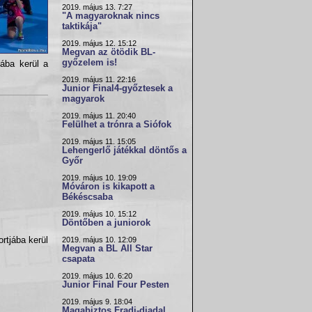
2019. május 13. 7:27
"A magyaroknak nincs
taktikája"
2019. május 12. 15:12
Megvan az ötödik BL-
győzelem is!
ába kerül a
2019. május 11. 22:16
Junior Final4-győztesek a
magyarok
2019. május 11. 20:40
Felülhet a trónra a Siófok
2019. május 11. 15:05
Lehengerlő játékkal döntős a
Győr
2019. május 10. 19:09
Móváron is kikapott a
Békéscsaba
2019. május 10. 15:12
Döntőben a juniorok
2019. május 10. 12:09
rtjába kerül
Megvan a BL All Star
csapata
2019. május 10. 6:20
Junior Final Four Pesten
2019. május 9. 18:04
Magabiztos Fradi-diadal