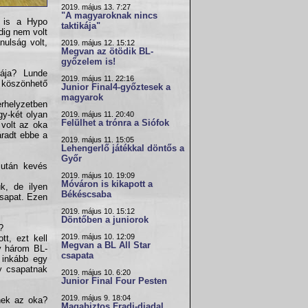
2019. május 13. 7:27
"A magyaroknak nincs
r is a Hypo
taktikája"
dig nem volt
nulság volt,
2019. május 12. 15:12
Megvan az ötödik BL-
győzelem is!
ája? Lunde
2019. május 11. 22:16
 köszönhető
Junior Final4-győztesek a
magyarok
erhelyzetben
gy-két olyan
2019. május 11. 20:40
Felülhet a trónra a Siófok
 volt az oka
áradt ebbe a
2019. május 11. 15:05
Lehengerlő játékkal döntős a
Győr
 után kevés
2019. május 10. 19:09
Móváron is kikapott a
k, de ilyen
Békéscsaba
csapat. Ezen
2019. május 10. 15:12
Döntőben a juniorok
?
2019. május 10. 12:09
t, ezt kell
Megvan a BL All Star
y három BL-
csapata
 inkább egy
y csapatnak
2019. május 10. 6:20
Junior Final Four Pesten
2019. május 9. 18:04
nek az oka?
Magabiztos Fradi-diadal