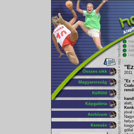
Imp
Cop
Add
Leg
"Ez
Összes cikk
2011.
"Ez 
Magyarország
Csab
remél
Külföld
handb
alatt
Képgaléria
Konk
jóval
Archívum
Nagy
hely
Keresés
kiegy
gólla