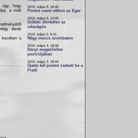
 úgy, hogy
2019. május 8. 18:40
djai, a múlt
Pontot csent otthon az Eger
2019. május 5. 14:45
Siófok: döntetlen az
redményétől
odavágón
 négy darab
2019. május 5. 6:41
s kezében a
Négy meccs szombaton
2019. május 4. 18:08
Danyi megerősítve
pozíciójában
2019. május 3. 18:44
Újabb két pontot zsebelt be a
Fradi