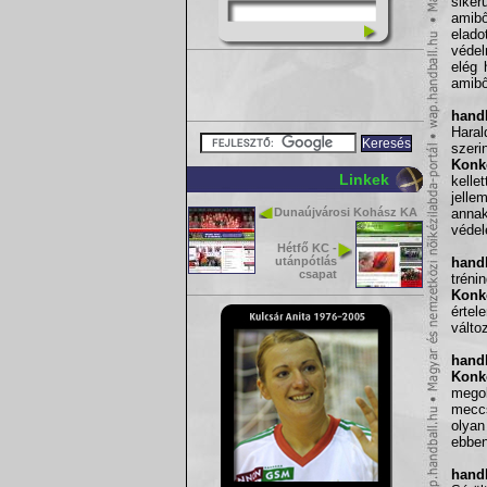
siker
amibő
elado
védel
elég 
amibő
handb
Haral
szeri
Konk
Linkek
kelle
jelle
Dunaújvárosi Kohász KA
annak
védel
Hétfő KC -
utánpótlás
handb
csapat
tréni
Konk
értel
válto
handb
Konk
megol
mecc
olyan
ebben
handb