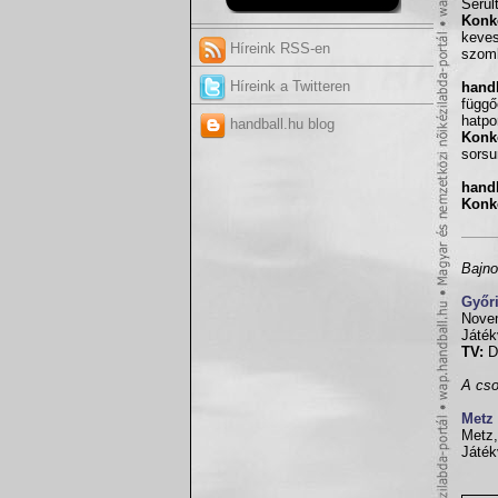
Sérül
Konk
keves
Híreink RSS-en
szomb
Híreink a Twitteren
handb
függő
hatpo
handball.hu blog
Konk
sorsu
handb
Konk
Bajno
Győr
Novem
Játék
TV:
D
A cso
Metz
Metz,
Játék