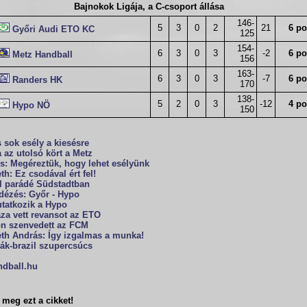
Bajnokok Ligája, a C-csoport állása
146-
5
3
0
2
21
6 po
Győri Audi ETO KC
125
154-
6
3
0
3
-2
6 po
Metz Handball
156
163-
6
3
0
3
-7
6 po
Randers HK
170
138-
5
2
0
3
-12
4 po
Hypo NÖ
150
 sok esély a kiesésre
 az utolsó kört a Metz
s: Megéreztük, hogy lehet esélyünk
h: Ez csodával ért fel!
l parádé Südstadtban
dézés: Győr - Hypo
tatkozik a Hypo
za vett revansot az ETO
on szenvedett az FCM
th András: Így izgalmas a munka!
ák-brazil szupercsúcs
ndball.hu
meg ezt a cikket!