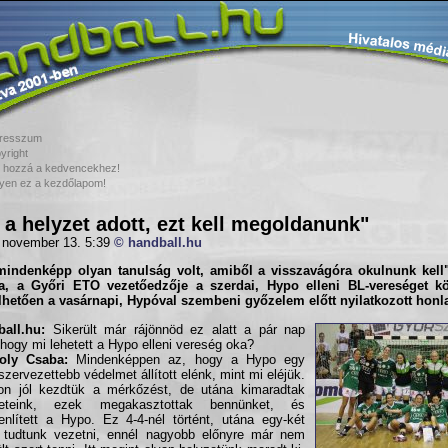
resszum
yright
 hozzá a kedvencekhez!
yen ez a kezdőlapom!
 a helyzet adott, ezt kell megoldanunk"
 november 13. 5:39
© handball.hu
mindenképp olyan tanulság volt, amiből a visszavágóra okulnunk kell
a
, a
Győri ETO
vezetőedzője a szerdai,
Hypo
elleni
BL
-vereséget k
hetően a vasárnapi, Hypóval szembeni győzelem előtt nyilatkozott hon
all.hu:
Sikerült már rájönnöd ez alatt a pár nap
, hogy mi lehetett a Hypo elleni vereség oka?
oly Csaba:
Mindenképpen az, hogy a Hypo egy
 szervezettebb védelmet állított elénk, mint mi eléjük.
on jól kezdtük a mérkőzést, de utána kimaradtak
zeteink, ezek megakasztottak bennünket, és
enlített a Hypo. Ez 4-4-nél történt, utána egy-két
l tudtunk vezetni, ennél nagyobb előnyre már nem