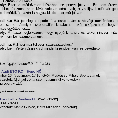
t? Formán kívül van?
oly:
Ezen a mérkőzésen húsz-harminc percet játszott. Én nem érzem
ebbet játszana, azon kívül valóban sérült volt, a vádlijával adódtak gon
ati mérkőzést azért is hagyta ki, de most már jól van.
all.hu:
Bár jelenleg csoportelső a csapat, ám a hétvégi mérkőzések e
en szinte bármilyen csoportállás kialakulhat, akár elképzelhető, hogy
ntos együttes lesz…
oly:
Mi azzal foglalkozunk, hogy nyerjünk itthon, és akkor nincsen má
nk, nem kell számolgatnunk.
all.hu:
Pálinger már teljesen százszázalékos?
oly:
Igen, Vérten Orsin kívül mindenki rendben van, és bevethető.
kok Ligája, csoportkör, 6. forduló
i Audi ETO KC
–
Hypo NÖ
ber 13. (vasárnap), 17.15, Győr, Magvassy Mihály Sportcsarnok
vezetők: Michael Johansson, Jasmin Kliko (svédek)
igiSport – ÉLŐ
port másik mérkőzésén:
 Handball
-
Randers HK
25-20 (12-12)
 Les Arènes
vezetők: Matija Gubica, Boris Milosevic (horvátok)