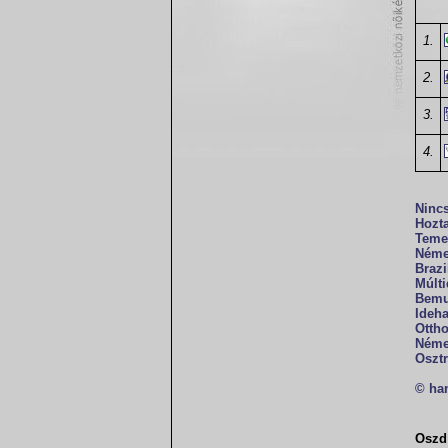
1.
2.
3.
4.
Nincs
Hozta
Teme
Német
Brazi
Múlti
Bemu
Ideha
Otth
Néme
Osztr
© ha
Oszd 