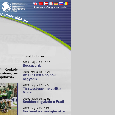
Automatic Google translation
További hírek
2019. május 22. 18:15
Búcsúzunk
" -
Konkoly
2019. május 18. 18:21
övetően, és
Az ÉRD lett a bajnoki
lapunknak.
negyedik
2019. május 17. 17:55
Tisztességgel helytállt a
Móvár
2019. május 15. 17:57
Snelderrel győzött a Fradi
2019. május 15. 7:19
Női keret a vb-selejtezőkre