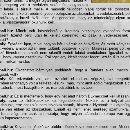
ült szert tenni. Itt megint olyan helyzetünk maradt ki,
l rengeteg volt a mérkőzés során, és nagyon sok
tt labda is társult mellé. A második félidőben hiába törtük fel többszö
mét, nem sikerült eredményesen befejezni az akcióinkat, a védekezésünk pe
hatékony a brazil lövők ellen. Azt gondolom, hogy ez mindenképp olyan ta
l a „visszavágóra” okulnunk kell.
all.hu:
Minek volt köszönhető a kapusok viszonylag gyengébb form
dsent tizenöt perc után le kellett cserélned, ez csak a védekezésnek
nted?
oly:
Egyrészt igen, mivel nagyon hátul vártuk az átlövőket, és ezért kénysz
tt védeni, amiből aztán nem tudtunk pozitívan kijönni. Másrészt pedig volt e
mző lövésforma, amiből nem sikerült védett labdát produkálnia. Igazából ez
, hogy kapust cseréltünk. Pálinger egy kicsit többet fogott, aztán ő is belef
em nélküli harcba.
all.hu:
Okozhatott bármilyen problémát, hogy a Randers elleni meccs
ngetek volt?
oly:
Két edzésünk volt, amit az alatt el tudtunk végezni, azt megtettü
emben rendhagyó volt a felkészülésünk, más, mint amit eddig megszokott a 
ztattunk, most hazajöttünk, és már edzettünk is tovább.
all.hu:
Ez is megterhelő, hogy egy hét alatt három BL-meccset kell játszani
oly:
Ezen az illetékeseknek kell elgondolkodni. Nekünk ez a helyzet adot
danunk, erre abszolút nem hivatkozhatunk, hiszen a Hypónak is ugyanúg
se van ebben az időszakban. Emiatt ez nem lehet mentség számunkra,
 furcsaság, ami csak azt mutatja, hogy milyen alárendelt szerepe van eg
 a kupasorozatban.
all.hu:
Kovacsics Anikó az utóbbi időben kevesebb szerepet kap. Mi en