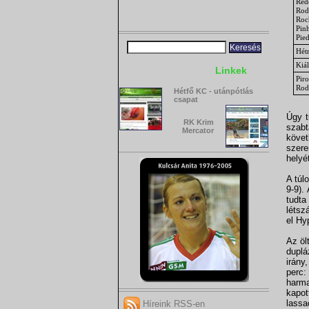
Réd
Rodr
Roc
Pin
Pie
Hét
Kiál
Linkek
Piro
Rod
Hétfő KC - utánpótlás
csapat
Úgy t
RK Krim
szab
Mercator
köve
szere
helyé
A túl
9-9).
tudta
létsz
el Hy
Az öl
duplá
irány
perc:
harma
kapot
lassa
Híreink RSS-en