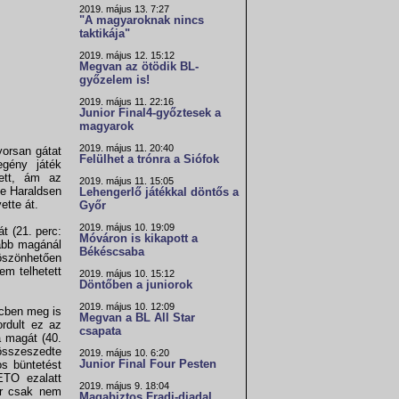
2019. május 13. 7:27
"A magyaroknak nincs
taktikája"
2019. május 12. 15:12
Megvan az ötödik BL-
győzelem is!
2019. május 11. 22:16
Junior Final4-győztesek a
magyarok
2019. május 11. 20:40
yorsan gátat
Felülhet a trónra a Siófok
egény játék
tett, ám az
2019. május 11. 15:05
de Haraldsen
Lehengerlő játékkal döntős a
ette át.
Győr
2019. május 10. 19:09
t (21. perc:
Móváron is kikapott a
vább magánál
Békéscsaba
köszönhetően
em telhetett
2019. május 10. 15:12
Döntőben a juniorok
2019. május 10. 12:09
rcben meg is
Megvan a BL All Star
ordult ez az
csapata
a magát (40.
 összeszedte
2019. május 10. 6:20
Junior Final Four Pesten
os büntetést
ETO ezalatt
2019. május 9. 18:04
er csak nem
Magabiztos Fradi-diadal