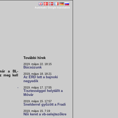
Automatic Google translation
További hírek
2019. május 22. 18:15
Búcsúzunk
már a BL-
2019. május 18. 18:21
ez meg kell
Az ÉRD lett a bajnoki
negyedik
2019. május 17. 17:55
Tisztességgel helytállt a
Móvár
2019. május 15. 17:57
Snelderrel győzött a Fradi
2019. május 15. 7:19
Női keret a vb-selejtezőkre