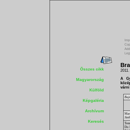
Imp
Cop
Add
Leg
Bra
Összes cikk
2011.
A Gy
Magyarország
közé
várni
Külföld
Bajn
Képgaléria
Archívum
Mar
Ját
Keresés
Tem
Do 