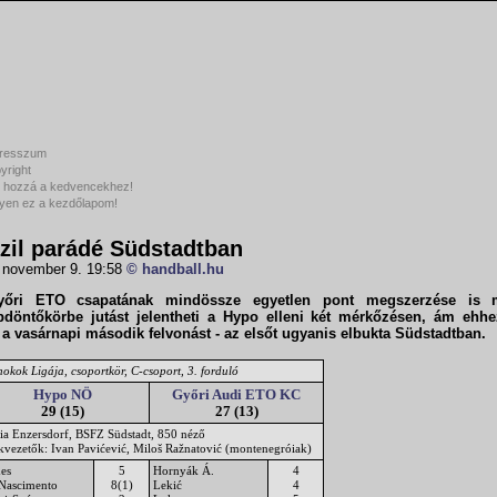
resszum
yright
 hozzá a kedvencekhez!
yen ez a kezdőlapom!
zil parádé Südstadtban
 november 9. 19:58
© handball.hu
őri ETO csapatának mindössze egyetlen pont megszerzése is 
pdöntőkörbe jutást jelentheti a Hypo elleni két mérkőzésen, ám ehh
 a vasárnapi második felvonást - az elsőt ugyanis elbukta Südstadtban.
okok Ligája, csoportkör, C-csoport, 3. forduló
Hypo NÖ
Győri Audi ETO KC
29 (15)
27 (13)
ia Enzersdorf, BSFZ Südstadt, 850 néző
ékvezetők: Ivan Pavićević, Miloš Ražnatović (montenegróiak)
es
5
Hornyák Á.
4
Nascimento
8(1)
Lekić
4