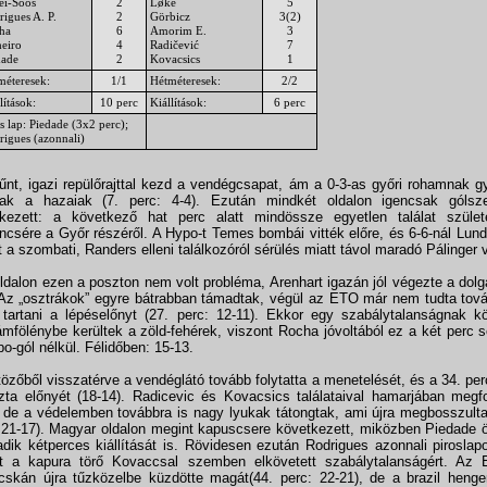
ei-Soós
2
Løke
5
igues A. P.
2
Görbicz
3(2)
ha
6
Amorim E.
3
heiro
4
Radičević
7
dade
2
Kovacsics
1
méteresek:
1/1
Hétméteresek:
2/2
lítások:
10 perc
Kiállítások:
6 perc
s lap: Piedade (3x2 perc);
rigues (azonnali)
űnt, igazi repülőrajttal kezd a vendégcsapat, ám a 0-3-as győri rohamnak g
tak a hazaiak (7. perc: 4-4). Ezután mindkét oldalon igencsak gólsz
tkezett: a következő hat perc alatt mindössze egyetlen találat szüle
ncsére a Győr részéről. A Hypo-t Temes bombái vitték előre, és 6-6-nál Lun
t a szombati, Randers elleni találkozóról sérülés miatt távol maradó Pálinger v
oldalon ezen a poszton nem volt probléma, Arenhart igazán jól végezte a dolgá
 Az „osztrákok” egyre bátrabban támadtak, végül az ETO már nem tudta to
 tartani a lépéselőnyt (27. perc: 12-11). Ekkor egy szabálytalanságnak 
ámfölénybe kerültek a zöld-fehérek, viszont Rocha jóvoltából ez a két perc s
po-gól nélkül. Félidőben: 15-13.
tözőből visszatérve a vendéglátó tovább folytatta a menetelését, és a 34. pe
zta előnyét (18-14). Radicevic és Kovacsics találataival hamarjában megf
, de a védelemben továbbra is nagy lyukak tátongtak, ami újra megbosszult
 21-17). Magyar oldalon megint kapuscsere következett, miközben Piedade
dik kétperces kiállítását is. Rövidesen ezután Rodrigues azonnali piroslap
t a kapura törő Kovaccsal szemben elkövetett szabálytalanságért. Az 
cskán újra tűzközelbe küzdötte magát(44. perc: 22-21), de a brazil heng