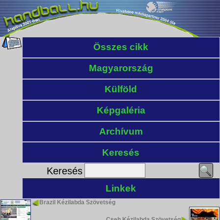
Összes cikk
Magyarország
Külföld
Képgaléria
Archívum
Keresés
Keresés
Linkek
Brazil Kézilabda Szövetség
Cseh Kézilabda Szövetség