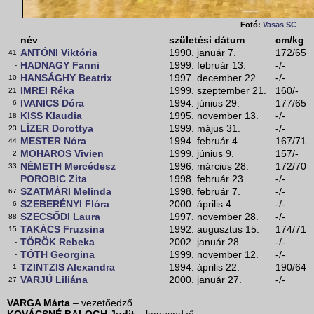
Fotó:
Vasas SC
név
születési dátum
cm/kg
ANTÓNI Viktória
1990. január 7.
172/65
41
HADNAGY Fanni
1999. február 13.
-/-
-
HANSÁGHY Beatrix
1997. december 22.
-/-
10
IMREI Réka
1999. szeptember 21.
160/-
21
IVANICS Dóra
1994. június 29.
177/65
6
KISS Klaudia
1995. november 13.
-/-
18
LÍZER Dorottya
1999. május 31.
-/-
23
MESTER Nóra
1994. február 4.
167/71
44
MOHAROS Vivien
1999. június 9.
157/-
2
NÉMETH Mercédesz
1996. március 28.
172/70
33
POROBIC Zita
1998. február 23.
-/-
-
SZATMÁRI Melinda
1998. február 7.
-/-
67
SZEBERÉNYI Flóra
2000. április 4.
-/-
6
SZECSŐDI Laura
1997. november 28.
-/-
88
TAKÁCS Fruzsina
1992. augusztus 15.
174/71
15
TÖRÖK Rebeka
2002. január 28.
-/-
-
TÓTH Georgina
1999. november 12.
-/-
-
TZINTZIS Alexandra
1994. április 22.
190/64
1
VARJÚ Liliána
2000. január 27.
-/-
27
VARGA Márta
– vezetőedző