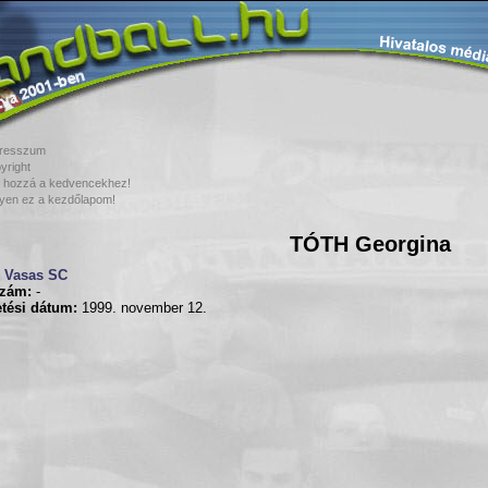
resszum
yright
 hozzá a kedvencekhez!
yen ez a kezdőlapom!
TÓTH Georgina
Vasas SC
zám:
-
tési dátum:
1999. november 12.