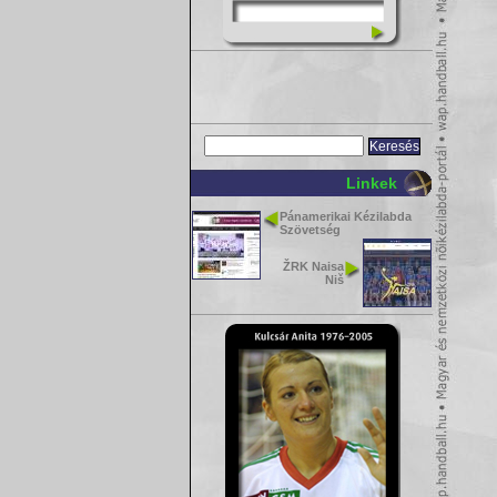
Linkek
Pánamerikai Kézilabda
Szövetség
ŽRK Naisa
Niš