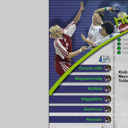
Imp
Cop
Add
Leg
Összes cikk
Klub:
Mezs
Magyarország
Szüle
Külföld
Képgaléria
Archívum
Keresés