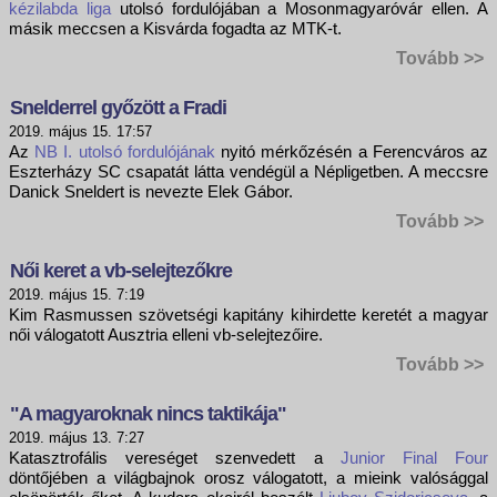
kézilabda liga
utolsó fordulójában a Mosonmagyaróvár ellen. A
másik meccsen a Kisvárda fogadta az MTK-t.
Tovább >>
Snelderrel győzött a Fradi
2019. május 15. 17:57
Az
NB I. utolsó fordulójának
nyitó mérkőzésén a Ferencváros az
Eszterházy SC csapatát látta vendégül a Népligetben. A meccsre
Danick Sneldert is nevezte Elek Gábor.
Tovább >>
Női keret a vb-selejtezőkre
2019. május 15. 7:19
Kim Rasmussen szövetségi kapitány kihirdette keretét a magyar
női válogatott Ausztria elleni vb-selejtezőire.
Tovább >>
"A magyaroknak nincs taktikája"
2019. május 13. 7:27
Katasztrofális vereséget szenvedett a
Junior Final Four
döntőjében a világbajnok orosz válogatott, a mieink valósággal