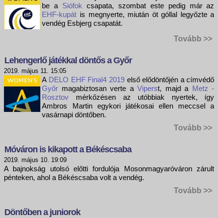
be a
Siófok
csapata, szombat este pedig már az
EHF-kupát
is megnyerte, miután öt góllal legyőzte a
vendég Esbjerg csapatát.
Tovább >>
Lehengerlő játékkal döntős a Győr
2019. május 11. 15:05
A
DELO EHF Final4 2019
első elődöntőjén a címvédő
Győr
magabiztosan verte a
Vipers
t, majd a
Metz -
Rosztov
mérkőzésen az utóbbiak nyertek, így
Ambros Martin egykori játékosai ellen meccsel a
vasárnapi döntőben.
Tovább >>
Móváron is kikapott a Békéscsaba
2019. május 10. 19:09
A bajnokság utolsó előtti fordulója Mosonmagyaróváron zárult
pénteken, ahol a Békéscsaba volt a vendég.
Tovább >>
Döntőben a juniorok