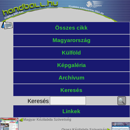
Összes cikk
Magyarország
Külföld
Képgaléria
Archívum
Keresés
Keresés
Linkek
Magyar Kézilabda Szövetség
Orosz Kézilabda Szövetség