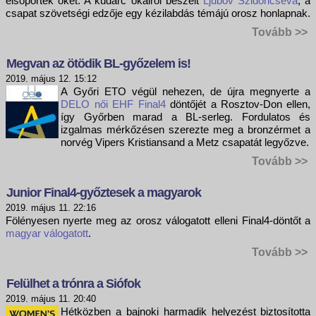
elsöpörték őket. A kudarc okairól beszélt
Ljubov Szidoricseva
, a
csapat szövetségi edzője egy kézilabdás témájú orosz honlapnak.
Tovább >>
Megvan az ötödik BL-győzelem is!
2019. május 12. 15:12
A Győri ETO végül nehezen, de újra megnyerte a
DELO női EHF Final4
döntőjét a Rosztov-Don ellen,
így Győrben marad a BL-serleg. Fordulatos és
izgalmas mérkőzésen szerezte meg a bronzérmet a
norvég Vipers Kristiansand a Metz csapatát legyőzve.
Tovább >>
Junior Final4-győztesek a magyarok
2019. május 11. 22:16
Fölényesen nyerte meg az orosz válogatott elleni Final4-döntőt a
magyar válogatott
.
Tovább >>
Felülhet a trónra a Siófok
2019. május 11. 20:40
Hétközben a bajnoki harmadik helyezést biztosította