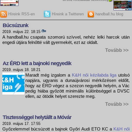
Híreink RSS-en
Híreink a Twitteren
handball.hu blog
Búcsúzunk
2019. május 22. 18:15
A handball.hu csapata szomorú szívvel, nehéz lelki harcok után
engedi útjára felnőtté vált gyermekét, ezt az oldalt.
Tovább >>
Az ÉRD lett a bajnoki negyedik
2019. május 18. 18:21
Maradt még izgalom a
K&H női kézilabda liga
utolsó
napjára, ugyanis a dunaújvárosi mérkőzésen eldőlt,
hogy az ÉRD végez a szezon negyedik helyén, a Vác
pedig hiába győzött minimális különbséggel a DVSC
ellen, az ötödik helyet szerezte meg.
Tovább >>
Tisztességgel helytállt a Móvár
2019. május 17. 17:55
Győzelemmel búcsúzott a bajnok Győri Audi ETO KC a
K&H női