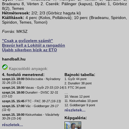
Bradeanu 8, Vérten 2. Cserék: Pálinger (kapus), Djokic 1, Görbicz
8(2), Temes
Hétméteresek:
2/2; 2/3 (Görbicz hagyta ki)
Kiállítások:
4 perc (Kolos, Polláková); 10 perc (Bradeanu, Spiridon,
Spiridon, Temes, Tomori)
Forrás:
MKSZ
"Csak a győzelem számít"
Bravúr kell a Lokitól a rangadón
Újabb sikerben bízik az ETO
handball.hu
Kapcsolódó anyagok:
4. forduló menetrend:
Bajnoki tabella:
szept.13. 18:00
Békéscsaba - Nyíradony
1. Győr 44 pont
31-26 (15-13)
2. Dunaferr 38 pont
szept.14. 18:00
Vasas - Győr
23-33 (10-14)
3. FTC 34 pont
...
szept.14. 18:00
Dunaferr - DVSC
32-31
(13-12)
10. Vasas 12 pont
11. Kiskunhalas 10 pont
szept.15. 15:45
FTC - FKC
38-27 (16-13)
12. Goldberger 9 pont
szept.15. 17:00
Vác - Goldberger
29-17
részletek...
(11-6)
szept.15. 18:00
Kiskunhalas - Vásárhely
Képgaléria:
30-29 (15-14)
részletek...