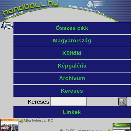
Összes cikk
Magyarország
Külföld
Képgaléria
Archívum
Keresés
Keresés
Linkek
Alba Fehérvár KC
Hétfő KC - utánpótlás csapat