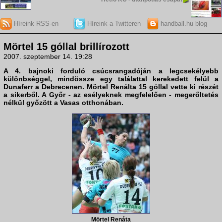
Híreink RSS-en
Híreink a Twitteren
handball.hu blog
Mörtel 15 góllal brillírozott
2007. szeptember 14. 19:28
A 4. bajnoki forduló csúcsrangadóján a legcsekélyebb
különbséggel, mindössze egy találattal kerekedett felül a
Dunaferr a Debrecenen
. Mörtel Renálta 15 góllal vette ki részét
a sikerből. A
Győr
- az esélyeknek megfelelően - megerőltetés
nélkül győzött a
Vasas
otthonában.
Mörtel Renáta