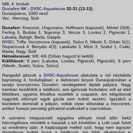
NBI, 4. forduló
Dunaferr NK
-
DVSC-Aquaticum
32-31 (13-12)
Dunaújváros, 1000 néző
Vez.: Herczeg, Südi
Dunaferr:
Knezovic, Ungureanu, Hoffmann (kapusok), Mörtel 15(8),
Ferling 5, Borbás 3, Sopronyi 3, Vincze 3, Lovász 2, Pigniczki 1,
Laluska, Balogh, Berta, Gáspár
DVSC
:
Triffa, Vorozscova (kapusok), Szűcs 6, Nikolic 5, Orbán 5(1),
Stuparícová 4, Benyáts 4(3), Latakaite 3, Micic 3, Szabó 1, Csáki,
Madai, Nagy, Sütő
Hétméteresek:
8/8; 4/6 (Orbán hagyott ki kettőt)
Kiállítások:
8 perc (Laluska, Lovász, Pigniczki, Pigniczki); 8 perc
(Nikolic, Szabó, Szűcs, Szűcs)
Rangadót játszott a
DVSC-Aquaticum
alakulata a női kézilabda
bajnokság 4. fordulójában: a debreceni lányok Dunaújvárosban a
tavalyi bronzérmes Dunaferr vendégeként léptek pályára. Nagy
iramban kezdődött a találkozó, ami igencsak fordulatos volt az első
félidőben, ugyanis felváltva vezettek a csapatok, ám kétgólosnál
nagyobb előnnyel egyik gárda sem tudott vezetni. Igazából a
küzdelem dominált a pályán, voltak olyan időszakai a meccsnek,
amikor hosszú percekig gólcsend uralkodott a csarnokban.
A szünetre megszerzett egygólos előnyét rövid időn belül
háromgólosra növelték a hazaiak s ezt követően a Loki csak futott
az eredmény után. A hajdúságiak mellett szól, hogy nem egyszer
döntetlenre tudták hozni a találkozót, ám több alkalommal is