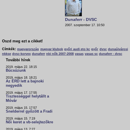
Dunaferr - DVSC
2007. szeptember 17. 10:50
Oszd meg ezt a cikket!
Címkék:
magyarország
magyar klubok
győri audi eto kc
győr
dvsc
dunaújvárosi
nkkse
dvsc-korvex
dunaferr
nbi nők 2007-2008
vasas
vasas sc
dunaferr - dvsc
További hírek
2019. május 22. 18:15
Búcsúzunk
2019. május 18. 18:21
Az ÉRD lett a bajnoki
negyedik
2019. május 17. 17:55
Tisztességgel helytállt a
Móvár
2019. május 15. 17:57
Snelderrel győzött a Fradi
2019. május 15. 7:19
Női keret a vb-selejtezőkre
2019. május 13. 7:27