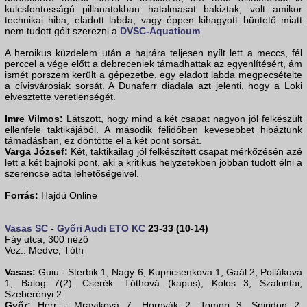
kulcsfontosságú pillanatokban hatalmasat bakiztak; volt amikor
technikai hiba, eladott labda, vagy éppen kihagyott büntető miatt
nem tudott gólt szerezni a
DVSC-Aquaticum
.
A heroikus küzdelem után a hajrára teljesen nyílt lett a meccs, fél
perccel a vége előtt a debreceniek támadhattak az egyenlítésért, ám
ismét porszem került a gépezetbe, egy eladott labda megpecsételte
a cívisvárosiak sorsát. A Dunaferr diadala azt jelenti, hogy a Loki
elvesztette veretlenségét.
Imre Vilmos:
Látszott, hogy mind a két csapat nagyon jól felkészült
ellenfele taktikájából. A második félidőben kevesebbet hibáztunk
támadásban, ez döntötte el a két pont sorsát.
Varga József:
Két, taktikailag jól felkészített csapat mérkőzésén azé
lett a két bajnoki pont, aki a kritikus helyzetekben jobban tudott élni a
szerencse adta lehetőségeivel.
Forrás:
Hajdú Online
Vasas SC
-
Győri Audi ETO KC
23-33 (10-14)
Fáy utca, 300 néző
Vez.: Medve, Tóth
Vasas:
Guiu - Sterbik 1, Nagy 6, Kupricsenkova 1, Gaál 2, Polláková
1, Balog 7(2). Cserék: Tóthová (kapus), Kolos 3, Szalontai,
Szeberényi 2
Győr:
Herr - Mravíková 7, Hornyák 2, Tomori 3, Spiridon 2,