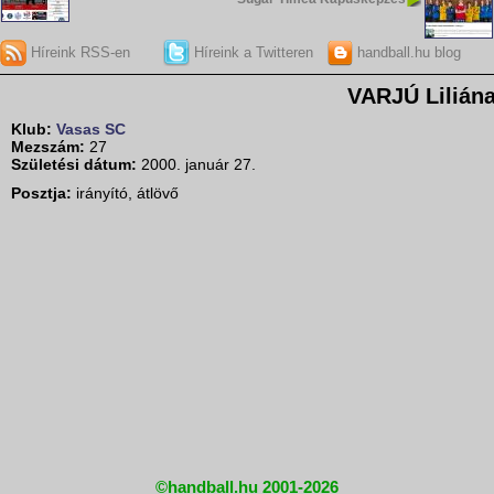
Híreink RSS-en
Híreink a Twitteren
handball.hu blog
VARJÚ Lilián
Klub:
Vasas SC
Mezszám:
27
Születési dátum:
2000. január 27.
Posztja:
irányító, átlövő
©handball.hu 2001-2026