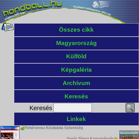
Összes cikk
Magyarország
Külföld
Képgaléria
Archívum
Keresés
Keresés
Linkek
Fehérorosz Kézilabda Szövetség
Sugár Tímea Kapusképzés