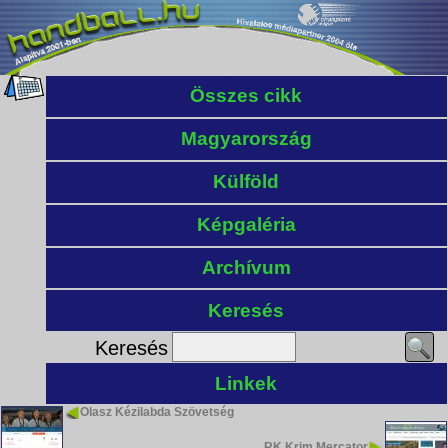
Összes cikk
Magyarország
Külföld
Képgaléria
Archívum
Keresés
Keresés
Linkek
Olasz Kézilabda Szövetség
RK Krim Mercator