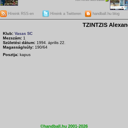
Híreink RSS-en
Híreink a Twitteren
handball.hu blog
TZINTZIS Alexan
Klub:
Vasas SC
Mezszám:
1
Születési dátum:
1994. április 22.
Magasság/súly:
190/64
Posztja:
kapus
©handball.hu 2001-2026