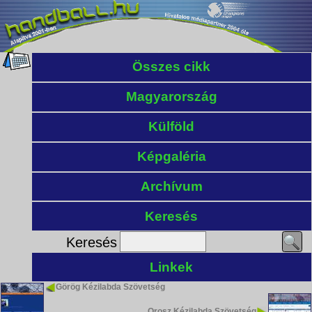
Összes cikk
Magyarország
Külföld
Képgaléria
Archívum
Keresés
Keresés
Linkek
Görög Kézilabda Szövetség
Orosz Kézilabda Szövetség