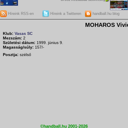
Híreink RSS-en
Híreink a Twitteren
handball.hu blog
MOHAROS Vivi
Klub:
Vasas SC
Mezszám:
2
Születési dátum:
1999. június 9.
Magasság/súly:
157/-
Posztja:
szélső
©handball.hu 2001-2026