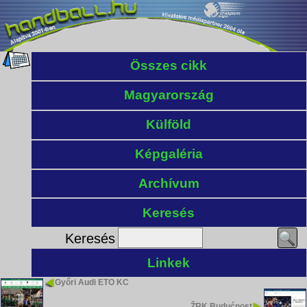
Összes cikk
Magyarország
Külföld
Képgaléria
Archívum
Keresés
Keresés
Linkek
Győri Audi ETO KC
ŽRK Budućnost