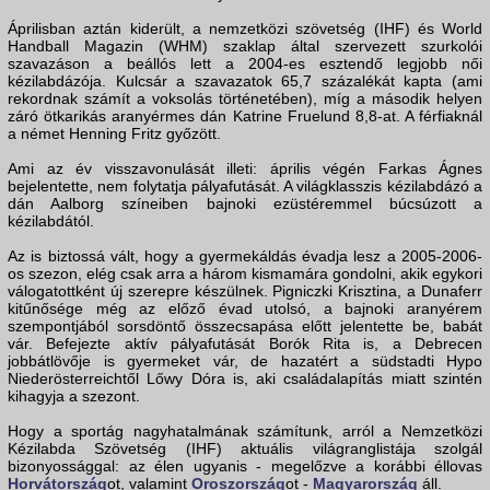
Áprilisban aztán kiderült, a nemzetközi szövetség (IHF) és World
Handball Magazin (WHM) szaklap által szervezett szurkolói
szavazáson a beállós lett a 2004-es esztendő legjobb női
kézilabdázója. Kulcsár a szavazatok 65,7 százalékát kapta (ami
rekordnak számít a voksolás történetében), míg a második helyen
záró ötkarikás aranyérmes dán Katrine Fruelund 8,8-at. A férfiaknál
a német Henning Fritz győzött.
Ami az év visszavonulását illeti: április végén Farkas Ágnes
bejelentette, nem folytatja pályafutását. A világklasszis kézilabdázó a
dán Aalborg színeiben bajnoki ezüstéremmel búcsúzott a
kézilabdától.
Az is biztossá vált, hogy a gyermekáldás évadja lesz a 2005-2006-
os szezon, elég csak arra a három kismamára gondolni, akik egykori
válogatottként új szerepre készülnek. Pigniczki Krisztina, a Dunaferr
kitűnősége még az előző évad utolsó, a bajnoki aranyérem
szempontjából sorsdöntő összecsapása előtt jelentette be, babát
vár. Befejezte aktív pályafutását Borók Rita is, a Debrecen
jobbátlövője is gyermeket vár, de hazatért a südstadti Hypo
Niederösterreichtől Lőwy Dóra is, aki családalapítás miatt szintén
kihagyja a szezont.
Hogy a sportág nagyhatalmának számítunk, arról a Nemzetközi
Kézilabda Szövetség (IHF) aktuális világranglistája szolgál
bizonyossággal: az élen ugyanis - megelőzve a korábbi éllovas
Horvátország
ot, valamint
Oroszország
ot -
Magyarország
áll.