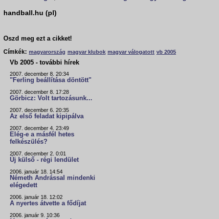
handball.hu (pl)
Oszd meg ezt a cikket!
Címkék:
magyarország
magyar klubok
magyar válogatott
vb 2005
Vb 2005 - további hírek
2007. december 8. 20:34
"Ferling beállítása döntött"
2007. december 8. 17:28
Görbicz: Volt tartozásunk...
2007. december 6. 20:35
Az első feladat kipipálva
2007. december 4. 23:49
Elég-e a másfél hetes
felkészülés?
2007. december 2. 0:01
Új külső - régi lendület
2006. január 18. 14:54
Németh Andrással mindenki
elégedett
2006. január 18. 12:02
A nyertes átvette a fődíjat
2006. január 9. 10:36