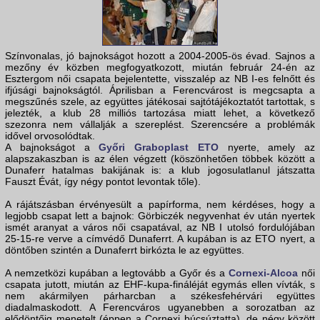
Színvonalas, jó bajnokságot hozott a 2004-2005-ös évad. Sajnos a
mezőny év közben megfogyatkozott, miután február 24-én az
Esztergom női csapata bejelentette, visszalép az NB I-es felnőtt és
ifjúsági bajnokságtól. Áprilisban a Ferencvárost is megcsapta a
megszűnés szele, az együttes játékosai sajtótájékoztatót tartottak, s
jelezték, a klub 28 milliós tartozása miatt lehet, a következő
szezonra nem vállalják a szereplést. Szerencsére a problémák
idővel orvosolódtak.
A bajnokságot a
Győri Graboplast ETO
nyerte, amely az
alapszakaszban is az élen végzett (köszönhetően többek között a
Dunaferr hatalmas bakijának is: a klub jogosulatlanul játszatta
Fauszt Évát, így négy pontot levontak tőle).
A rájátszásban érvényesült a papírforma, nem kérdéses, hogy a
legjobb csapat lett a bajnok: Görbiczék negyvenhat év után nyertek
ismét aranyat a város női csapatával, az NB I utolsó fordulójában
25-15-re verve a címvédő Dunaferrt. A kupában is az ETO nyert, a
döntőben szintén a Dunaferrt birkózta le az együttes.
A nemzetközi kupában a legtovább a Győr és a
Cornexi-Alcoa
női
csapata jutott, miután az EHF-kupa-fináléját egymás ellen vívták, s
nem akármilyen párharcban a székesfehérvári együttes
diadalmaskodott. A Ferencváros ugyanebben a sorozatban az
elődöntőig menetelt (éppen a Cornexi búcsúztatta), de négy között