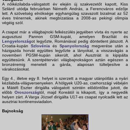
A nőikézilabda-válogatott év elején új szakvezetőt kapott, Kiss
Szilárd utódja februárban Németh András, a Ferencváros edzője
lett. A szövetség elnöksége egyhangúlag szavazott bizalmat az 52
éves trénernek, akinek megbízatása a 2008-as pekingi olimpia
végéig szól.
A csapat már a világbajnoki felkészülés jegyében vívta és nyerte az
augusztusi Pannon GSM-kupát, amelyen Brazíliát és
Lengyelország
ot legyőzte, Romániával pedig döntetlent játszott. A
Croatia-kupán
Szlovénia
és
Spanyolország
megverése után a
házigazda horvát együttes legyőzte a lányokat, a visszavágás a
novemberi PGSM-kupán sikerült, ahol Ausztriát is kipipálta
együttesünk. A szentpétervári világbajnokságon aztán egészen a
bronzéremig menetelt a gárda, alaposan túlteljesítve a
várakozásokat.
Egy 4., illetve egy 8. helyet is szerzett a magyar utánpótlás a nyári
kézilabda-világversenyeken. A hölgyek U20-as, csehországi vébéjén
a Mátéfi Eszter dirigálta válogatott szintén elődöntőbe jutott, de
előbb
Oroszország
tól, majd Koreától is kikapott, így a negyedik
helyen zárt. A Varga József dirigálta U17-es csapat nyolcadik lett az
ausztriai kontinensviadalon.
Bajnokság