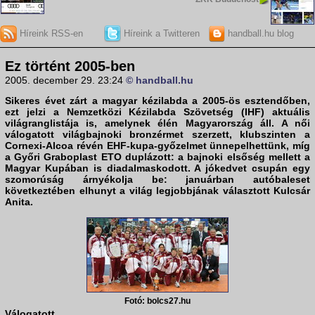
Híreink RSS-en
Híreink a Twitteren
handball.hu blog
Ez történt 2005-ben
2005. december 29. 23:24
© handball.hu
Sikeres évet zárt a magyar kézilabda a
2005-ös esztendőben
,
ezt jelzi a Nemzetközi Kézilabda Szövetség (IHF) aktuális
világranglistája is, amelynek élén Magyarország áll. A női
válogatott világbajnoki bronzérmet szerzett, klubszinten a
Cornexi-Alcoa révén EHF-kupa-győzelmet ünnepelhettünk, míg
a Győri Graboplast ETO duplázott: a bajnoki elsőség mellett a
Magyar Kupában is diadalmaskodott. A jókedvet csupán egy
szomorúság árnyékolja be: januárban autóbaleset
következtében elhunyt a világ legjobbjának választott Kulcsár
Anita.
Fotó: bolcs27.hu
Válogatott