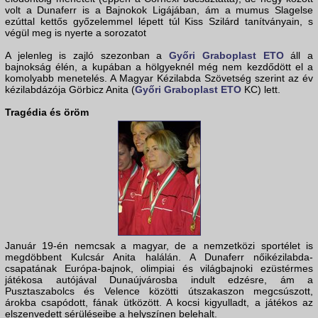
volt a Dunaferr is a Bajnokok Ligájában, ám a mumus Slagelse
ezúttal kettős győzelemmel lépett túl Kiss Szilárd tanítványain, s
végül meg is nyerte a sorozatot
A jelenleg is zajló szezonban a
Győri Graboplast ETO
áll a
bajnokság élén, a kupában a hölgyeknél még nem kezdődött el a
komolyabb menetelés. A Magyar Kézilabda Szövetség szerint az év
kézilabdázója Görbicz Anita (
Győri Graboplast ETO
KC) lett.
Tragédia és öröm
Január 19-én nemcsak a magyar, de a nemzetközi sportélet is
megdöbbent Kulcsár Anita halálán. A Dunaferr nőikézilabda-
csapatának Európa-bajnok, olimpiai és világbajnoki ezüstérmes
játékosa autójával Dunaújvárosba indult edzésre, ám a
Pusztaszabolcs és Velence közötti útszakaszon megcsúszott,
árokba csapódott, fának ütközött. A kocsi kigyulladt, a játékos az
elszenvedett sérüléseibe a helyszínen belehalt.