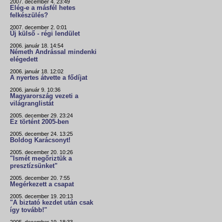
2007. december 4. 23:49
Elég-e a másfél hetes
felkészülés?
2007. december 2. 0:01
Új külső - régi lendület
2006. január 18. 14:54
Németh Andrással mindenki
elégedett
2006. január 18. 12:02
A nyertes átvette a fődíjat
2006. január 9. 10:36
Magyarország vezeti a
világranglistát
2005. december 29. 23:24
Ez történt 2005-ben
2005. december 24. 13:25
Boldog Karácsonyt!
2005. december 20. 10:26
"Ismét megőriztük a
presztízsünket"
2005. december 20. 7:55
Megérkezett a csapat
2005. december 19. 20:13
"A biztató kezdet után csak
így tovább!"
2005. december 19. 18:33