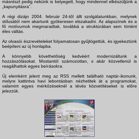
másrészt pedig nekünk is ketyegett, hogy mindennel elkészüljünk a
„kapunyitásra”.
A régi dizájn 2004. február 24-től állt szolgálatunkban, melynek
stílusától nem akartunk gyökeresen elszakadni. Az alapszínek és a
fő motívumok megmaradtak, továbbá a struktúrában sem történt
éles váltás.
Az olvasói észrevételeket folyamatosan gyűjtögettük, és igyekeztünk
beépíteni az új honlapba.
A könnyebb követhetőség kedvéért modernizáltunk a
hozzászólásokat. Mostantól számozottan, s akár közvetlenül is
reagálhattok egyes beírásokra.
Új elemként jelent meg az RSS mellett található naptár-ikonunk,
melyre kattintva havi lebontásban nézhetitek át a programokat,
valamint egyes mérkőzéseknél a tévés közvetítéseket is előre
jelezzük.