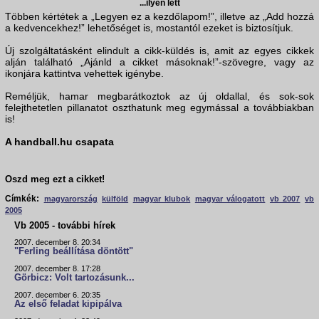
...ilyen lett
Többen kértétek a „Legyen ez a kezdőlapom!”, illetve az „Add hozzá
a kedvencekhez!” lehetőséget is, mostantól ezeket is biztosítjuk.
Új szolgáltatásként elindult a cikk-küldés is, amit az egyes cikkek
alján található „Ajánld a cikket másoknak!”-szövegre, vagy az
ikonjára kattintva vehettek igénybe.
Reméljük, hamar megbarátkoztok az új oldallal, és sok-sok
felejthetetlen pillanatot oszthatunk meg egymással a továbbiakban
is!
A handball.hu csapata
Oszd meg ezt a cikket!
Címkék:
magyarország
külföld
magyar klubok
magyar válogatott
vb 2007
vb
2005
Vb 2005 - további hírek
2007. december 8. 20:34
"Ferling beállítása döntött"
2007. december 8. 17:28
Görbicz: Volt tartozásunk...
2007. december 6. 20:35
Az első feladat kipipálva