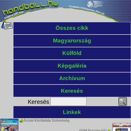
Összes cikk
Magyarország
Külföld
Képgaléria
Archívum
Keresés
Keresés
Linkek
Ázsiai Kézilabda Szövetség
GVM Europe-Vác