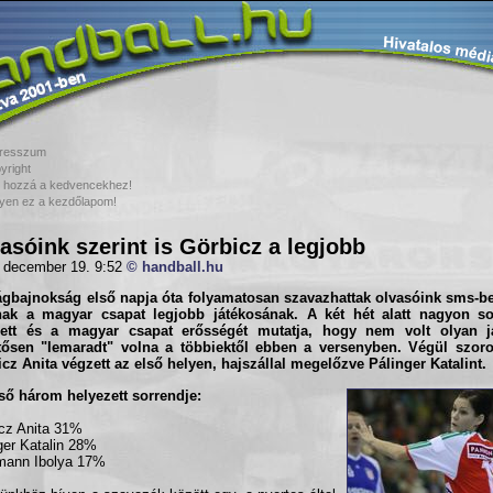
resszum
yright
 hozzá a kedvencekhez!
yen ez a kezdőlapom!
asóink szerint is Görbicz a legjobb
 december 19. 9:52
© handball.hu
ágbajnokság első napja óta folyamatosan szavazhattak olvasóink sms-be
anak a magyar csapat legjobb játékosának. A két hét alatt nagyon s
zett és a magyar csapat erősségét mutatja, hogy nem volt olyan já
ntősen "lemaradt" volna a többiektől ebben a versenyben. Végül szor
cz Anita
végzett az első helyen, hajszállal megelőzve
Pálinger Katalint
.
ső három helyezett sorrendje:
cz Anita 31%
ger Katalin 28%
mann Ibolya 17%