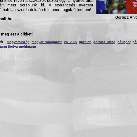
tünkhöz híven a szavazók között egy, a nyertes által
kált mezt sorsolunk ki. A szerencsés nyertest
láthatólag szerda délután telefonon fogjuk értesíteni!
Görbicz Anit
ball.hu
meg ezt a cikket!
ék:
magyarország
magyar válogatott
vb 2005
görbicz
görbicz anita
pálinger
pá
ann ibolya
mehlmann