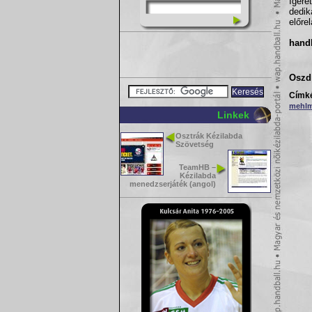
Ígére
dedi
előre
hand
Oszd 
Címk
mehlm
Linkek
Osztrák Kézilabda
Szövetség
TeamHB –
Kézilabda
menedzserjáték (angol)