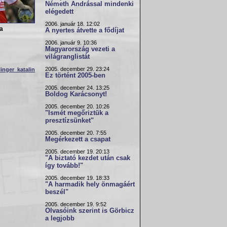
Németh Andrással mindenki
elégedett
2006. január 18. 12:02
a
A nyertes átvette a fődíjat
2006. január 9. 10:36
Magyarország vezeti a
világranglistát
2005. december 29. 23:24
linger katalin
Ez történt 2005-ben
2005. december 24. 13:25
Boldog Karácsonyt!
2005. december 20. 10:26
"Ismét megőriztük a
presztízsünket"
2005. december 20. 7:55
Megérkezett a csapat
2005. december 19. 20:13
"A biztató kezdet után csak
így tovább!"
2005. december 19. 18:33
"A harmadik hely önmagáért
beszél"
2005. december 19. 9:52
Olvasóink szerint is Görbicz
a legjobb