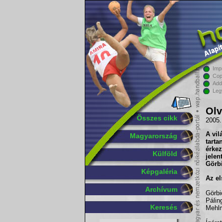
Imp
Cop
Add
Leg
Olv
Összes cikk
2005.
A vil
Magyarország
tart
érke
Külföld
jele
Görbi
Képgaléria
Az el
Archívum
Görbi
Pálin
Keresés
Mehl