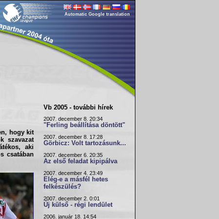
Automatic Google translation
Vb 2005 - további hírek
2007. december 8. 20:34
"Ferling beállítása döntött"
n, hogy kit
2007. december 8. 17:28
ok szavazat
Görbicz: Volt tartozásunk...
tékos, aki
os csatában
2007. december 6. 20:35
Az első feladat kipipálva
2007. december 4. 23:49
Elég-e a másfél hetes
felkészülés?
2007. december 2. 0:01
Új külső - régi lendület
2006. január 18. 14:54