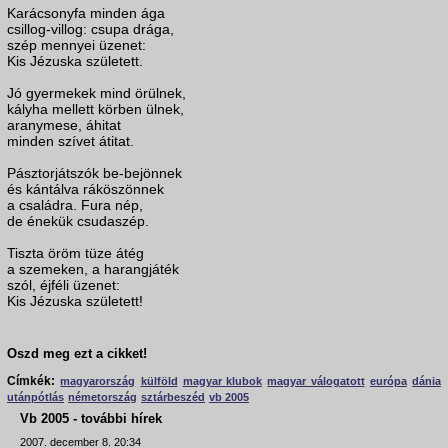
Karácsonyfa minden ága
csillog-villog: csupa drága,
szép mennyei üzenet:
Kis Jézuska született.
Jó gyermekek mind örülnek,
kályha mellett körben ülnek,
aranymese, áhitat
minden szívet átitat.
Pásztorjátszók be-bejönnek
és kántálva ráköszönnek
a családra. Fura nép,
de énekük csudaszép.
Tiszta öröm tüze átég
a szemeken, a harangjáték
szól, éjféli üzenet:
Kis Jézuska született!
Oszd meg ezt a cikket!
Címkék:
magyarország
külföld
magyar klubok
magyar válogatott
európa
dánia
utánpótlás
németország
sztárbeszéd
vb 2005
Vb 2005 - további hírek
2007. december 8. 20:34