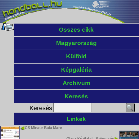
Összes cikk
Magyarország
Külföld
Képgaléria
Archívum
Keresés
Keresés
Linkek
CS Minaur Baia Mare
Olasz Kézilabda Szövetség