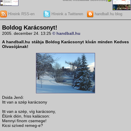
Híreink RSS-en
Híreink a Twitteren
handball.hu blog
Boldog Karácsonyt!
2005. december 24. 13:25
© handball.hu
A
handball.hu
stábja Boldog Karácsonyt kíván minden Kedves
Olvasójának!
Dsida Jenő:
Itt van a szép karácsony
Itt van a szép, víg karácsony,
Élünk dión, friss kalácson:
Mennyi fínom csemege!
Kicsi szíved remeg-e?