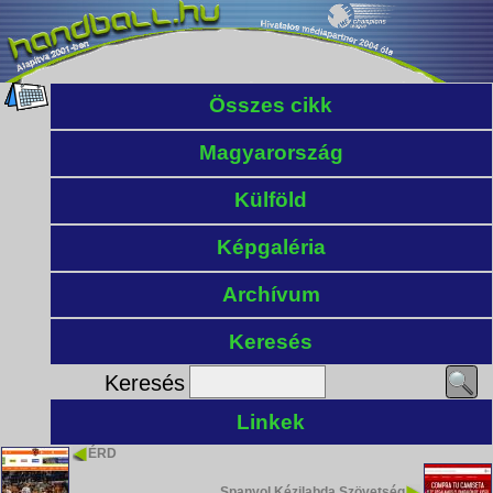
Összes cikk
Magyarország
Külföld
Képgaléria
Archívum
Keresés
Keresés
Linkek
ÉRD
Spanyol Kézilabda Szövetség