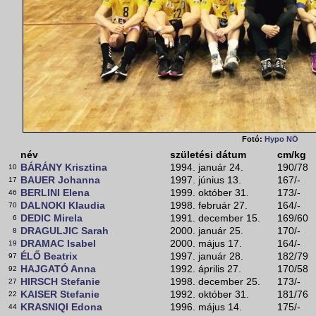
Fotó:
Hypo NÖ
név
születési dátum
cm/kg
BÁRÁNY Krisztina
1994. január 24.
190/78
10
BAUER Johanna
1997. június 13.
167/-
17
BERLINI Elena
1999. október 31.
173/-
46
DALNOKI Klaudia
1998. február 27.
164/-
70
DEDIC Mirela
1991. december 15.
169/60
6
DRAGULJIC Sarah
2000. január 25.
170/-
8
DRAMAC Isabel
2000. május 17.
164/-
19
ÉLŐ Beatrix
1997. január 28.
182/79
97
HAJGATÓ Anna
1992. április 27.
170/58
92
HIRSCH Stefanie
1998. december 25.
173/-
27
KAISER Stefanie
1992. október 31.
181/76
22
KRASNIQI Edona
1996. május 14.
175/-
44