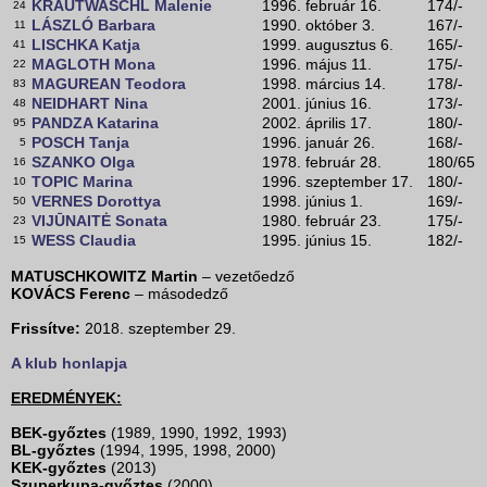
KRAUTWASCHL Malenie
1996. február 16.
174/-
24
LÁSZLÓ Barbara
1990. október 3.
167/-
11
LISCHKA Katja
1999. augusztus 6.
165/-
41
MAGLOTH Mona
1996. május 11.
175/-
22
MAGUREAN Teodora
1998. március 14.
178/-
83
NEIDHART Nina
2001. június 16.
173/-
48
PANDZA Katarina
2002. április 17.
180/-
95
POSCH Tanja
1996. január 26.
168/-
5
SZANKO Olga
1978. február 28.
180/65
16
TOPIC Marina
1996. szeptember 17.
180/-
10
VERNES Dorottya
1998. június 1.
169/-
50
VIJŪNAITĖ Sonata
1980. február 23.
175/-
23
WESS Claudia
1995. június 15.
182/-
15
MATUSCHKOWITZ Martin
– vezetőedző
KOVÁCS Ferenc
– másodedző
Frissítve:
2018. szeptember 29.
A klub honlapja
EREDMÉNYEK:
BEK-győztes
(1989, 1990, 1992, 1993)
BL-győztes
(1994, 1995, 1998, 2000)
KEK-győztes
(2013)
Szuperkupa-győztes
(2000)