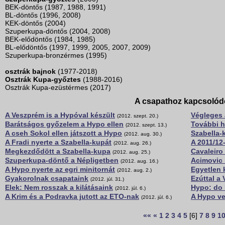
BEK-döntős (1987, 1988, 1991)
BL-döntős (1996, 2008)
KEK-döntős (2004)
Szuperkupa-döntős (2004, 2008)
BEK-elődöntős (1984, 1985)
BL-elődöntős (1997, 1999, 2005, 2007, 2009)
Szuperkupa-bronzérmes (1995)
osztrák bajnok
(1977-2018)
Osztrák Kupa-győztes
(1988-2016)
Osztrák Kupa-ezüstérmes (2017)
A csapathoz kapcsolód
A Veszprém is a Hypóval készült
Végleges 
(2012. szept. 20.)
Barátságos győzelem a Hypo ellen
További h
(2012. szept. 13.)
A cseh Sokol ellen játszott a Hypo
Szabella-
(2012. aug. 30.)
A Fradi nyerte a Szabella-kupát
A 2011/12
(2012. aug. 26.)
Megkezdődött a Szabella-kupa
Cavaleiro
(2012. aug. 25.)
Szuperkupa-döntő a Népligetben
Acimovic 
(2012. aug. 16.)
A Hypo nyerte az egri minitornát
Egyetlen 
(2012. aug. 2.)
Gyakorolnak csapataink
Ezúttal a
(2012. júl. 31.)
Elek: Nem rosszak a kilátásaink
Hypo: do 
(2012. júl. 6.)
A Krim és a Podravka jutott az ETO-nak
A Hypo ve
(2012. júl. 6.)
««
«
1
2
3
4
5
[6]
7
8
9
1