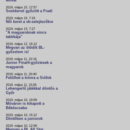
Móvár
2019. május 15. 17:57
Snelderrel győzött a Fradi
2019. május 15. 7:19
Női keret a vb-selejtezőkre
2019. május 13. 7:27
"A magyaroknak nincs
taktikája"
2019. május 12. 15:12
Megvan az ötödik BL-
győzelem is!
2019. május 11. 22:16
Junior Final4-győztesek a
magyarok
2019. május 11. 20:40
Felülhet a trónra a Siófok
2019. május 11. 15:05
Lehengerlő játékkal döntős a
Győr
2019. május 10. 19:09
Móváron is kikapott a
Békéscsaba
2019. május 10. 15:12
Döntőben a juniorok
2019. május 10. 12:09
Megvan a BL All Star