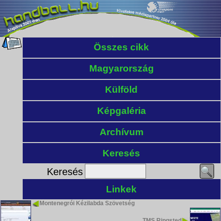
Összes cikk
Magyarország
Külföld
Képgaléria
Archívum
Keresés
Keresés
Linkek
Montenegrói Kézilabda Szövetség
TMS Ringsted