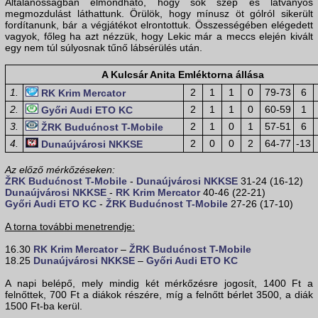
Általánosságban elmondható, hogy sok szép és látványos
megmozdulást láthattunk. Örülök, hogy mínusz öt gólról sikerült
fordítanunk, bár a végjátékot elrontottuk. Összességében elégedett
vagyok, főleg ha azt nézzük, hogy Lekic már a meccs elején kivált
egy nem túl súlyosnak tűnő lábsérülés után.
A Kulcsár Anita Emléktorna állása
1.
2
1
1
0
79-73
6
RK Krim Mercator
2.
2
1
1
0
60-59
1
Győri Audi ETO KC
3.
2
1
0
1
57-51
6
ŽRK Budućnost T-Mobile
4.
2
0
0
2
64-77
-13
Dunaújvárosi NKKSE
Az előző mérkőzéseken:
ŽRK Budućnost T-Mobile
-
Dunaújvárosi NKKSE
31-24 (16-12)
Dunaújvárosi NKKSE
-
RK Krim Mercator
40-46 (22-21)
Győri Audi ETO KC
-
ŽRK Budućnost T-Mobile
27-26 (17-10)
A torna további menetrendje:
16.30
RK Krim Mercator
–
ŽRK Budućnost T-Mobile
18.25
Dunaújvárosi NKKSE
–
Győri Audi ETO KC
A napi belépő, mely mindig két mérkőzésre jogosít, 1400 Ft a
felnőttek, 700 Ft a diákok részére, míg a felnőtt bérlet 3500, a diák
1500 Ft-ba kerül.