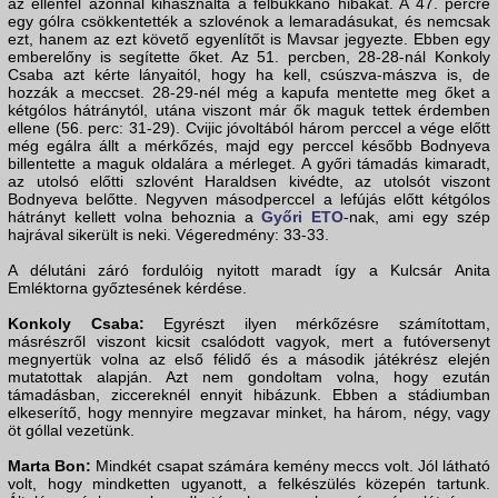
az ellenfél azonnal kihasználta a felbukkanó hibákat. A 47. percre
egy gólra csökkentették a szlovénok a lemaradásukat, és nemcsak
ezt, hanem az ezt követő egyenlítőt is Mavsar jegyezte. Ebben egy
emberelőny is segítette őket. Az 51. percben, 28-28-nál Konkoly
Csaba azt kérte lányaitól, hogy ha kell, csúszva-mászva is, de
hozzák a meccset. 28-29-nél még a kapufa mentette meg őket a
kétgólos hátránytól, utána viszont már ők maguk tettek érdemben
ellene (56. perc: 31-29). Cvijic jóvoltából három perccel a vége előtt
még egálra állt a mérkőzés, majd egy perccel később Bodnyeva
billentette a maguk oldalára a mérleget. A győri támadás kimaradt,
az utolsó előtti szlovént Haraldsen kivédte, az utolsót viszont
Bodnyeva belőtte. Negyven másodperccel a lefújás előtt kétgólos
hátrányt kellett volna behoznia a
Győri ETO
-nak, ami egy szép
hajrával sikerült is neki. Végeredmény: 33-33.
A délutáni záró fordulóig nyitott maradt így a Kulcsár Anita
Emléktorna győztesének kérdése.
Konkoly Csaba:
Egyrészt ilyen mérkőzésre számítottam,
másrészről viszont kicsit csalódott vagyok, mert a futóversenyt
megnyertük volna az első félidő és a második játékrész elején
mutatottak alapján. Azt nem gondoltam volna, hogy ezután
támadásban, ziccereknél ennyit hibázunk. Ebben a stádiumban
elkeserítő, hogy mennyire megzavar minket, ha három, négy, vagy
öt góllal vezetünk.
Marta Bon:
Mindkét csapat számára kemény meccs volt. Jól látható
volt, hogy mindketten ugyanott, a felkészülés közepén tartunk.