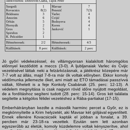
Játékvezetők: Dobrovits Csaba, Tájok Péter
Szegedi
1
Mavsar
7
Kovacsics
8(2)
Penezić
7(3)
Brădeanu
3
Varlec
4
Amorim
6
Cvijić
6
Orbán
5
Bodnyeva
4
Hornyák
2
Koren
4
Gros
5
Janković
1
Spiridon
2
K. Pelczéder
1
Hétméteresek:
2/2
Hétméteresek:
4/3
Kiállítások:
8 perc
Kiállítások:
2 perc
Jó győri védekezéssel, és villámgyorsan kialakított háromgólos
előnnyel kezdődött a meccs (3-0). A ljubljanaiak Varlec és Cvijic
vezetésével láttak neki a felzárkózásnak, a játékrész közepére már
7-7 volt az állás, majd 7-8-ra már ők voltak előnyben. Ekkor komoly
védőmunka jellemezte őket, ami miatt az ETO támadásai passzívvá
váltak, főhetett is a feje Konkoly Csabának (25. perc: 12-13). A
védelem megnyitása is csak nagyon rövid időre nyújtott megoldást,
de a fordításhoz segíteni tudott (28. perc: 15-14). Gros két találata
segítette a kétgólos félidei vezetéshez a Rába-partiakat (17-15).
Emberhátrányban kezdte a második harminc percet a Győr, ez is
megkönnyítette a Krim helyzetét, aki Mavsar két góljával egyenlített.
Ennek ellenére Kovacsicsék kapták el jobban a fonalat, a 39.
percben már 23-18-ra vezettek. Ezután sem lett azonban
egyszerűbb az életük, komoly küzdelemre voltak kényszerítve, ahol