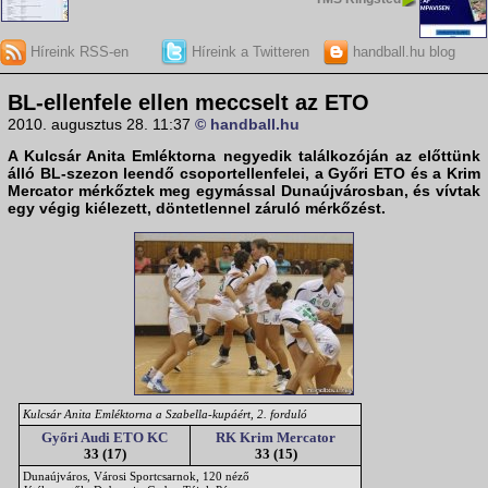
Híreink RSS-en
Híreink a Twitteren
handball.hu blog
BL-ellenfele ellen meccselt az ETO
2010. augusztus 28. 11:37
© handball.hu
A
Kulcsár Anita Emléktorna
negyedik találkozóján az előttünk
álló BL-szezon leendő csoportellenfelei, a
Győri ETO
és a
Krim
Mercator
mérkőztek meg egymással Dunaújvárosban, és vívtak
egy végig kiélezett, döntetlennel záruló mérkőzést.
Kulcsár Anita Emléktorna a Szabella-kupáért, 2. forduló
Győri Audi ETO KC
RK Krim Mercator
33 (17)
33 (15)
Dunaújváros, Városi Sportcsarnok, 120 néző