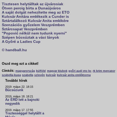
Tisztesen helytálltak az újvárosiak
Ötven percig bírta a Dunaújváros
A saját dolgát nehezítette meg az ETO
Kulcsár Anitára emlékezik a Cunder is
Sztártalálkozó Kulcsár Anita emlékére
Szenzációs győzelem Veszprémben
Sztárcsapat Veszprémben
"Popović nélkül nem tudunk nyerni"
Szépen búcsúztak a váci lányok
A Győré a Ladies Cup
© handball.hu
Oszd meg ezt a cikket!
Címkék:
magyarország
külföld
magyar klubok
győri audi eto kc
rk krim mercator
szabella-kupa
szabella
szlovén
kulcsár
kulcsár anita emléktorna
További hírek
2019. május 22. 18:15
Búcsúzunk
2019. május 18. 18:21
Az ÉRD lett a bajnoki
negyedik
2019. május 17. 17:55
Tisztességgel helytállt a