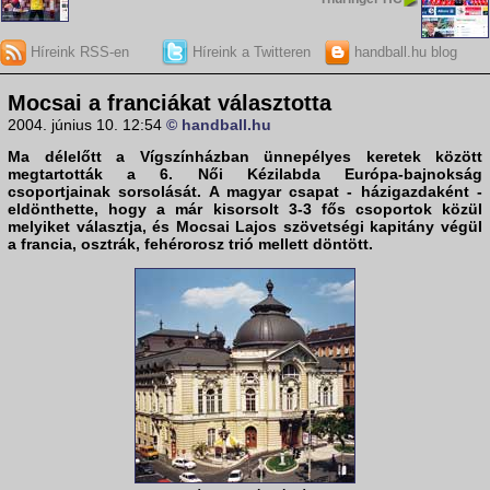
Híreink RSS-en
Híreink a Twitteren
handball.hu blog
Mocsai a franciákat választotta
2004. június 10. 12:54
© handball.hu
Ma délelőtt a Vígszínházban ünnepélyes keretek között
megtartották a 6. Női Kézilabda Európa-bajnokság
csoportjainak sorsolását. A magyar csapat - házigazdaként -
eldönthette, hogy a már kisorsolt 3-3 fős csoportok közül
melyiket választja, és Mocsai Lajos szövetségi kapitány végül
a francia, osztrák, fehérorosz trió mellett döntött.