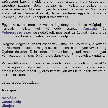
szövetségi kapitány eldönthette, hogy csapata mely csoportban
szeretne játszani. Sokat persze nem kellett gondolkodnia a
szakvezetésnek, Mocsai ugyan félrevonult tanácskozni Marczinka
Zoltánnal és Vanyus Attilával, de a nézőtéren egyértelmű volt a
vélemény: csakis a D csoportot választhatja.
Egyrészt azért, mert ez volt a legkönnyebb trió (a világbajnok
franciák mellett két könnyebb csapat,
Ausztria
és
Fehéroroszország
részvételével), másrészt az ágakat nézve is ez
tűnt biztosabbnak a továbbjutás szempontjából.
"Nagyon kiegyensúlyozott csoportok voltak, de úgy véltük, a kezdeti
feszes mérkőzéseket, még a franciák ellen is, könnyen vívjuk meg
Győrött, és utána Debrecenben jobban boldogulunk majd a magyar
környezetet már ismerő németek, dánok ellen" - indokolt a kapitány.
Vanyus Attila szerint olimpiában is kellett kicsit gondolkodni, mivel "a
másik ágon két olyan válogatott is szerepel, a norvég és az orosz,
amely kihagyva Athént új, erős kerettel jön az Eb-re, ezért ezeket el
kellett kerülnünk."
az Eb csoportbeosztása:
A csoport
Norvégia
Csehország
Ukrajna