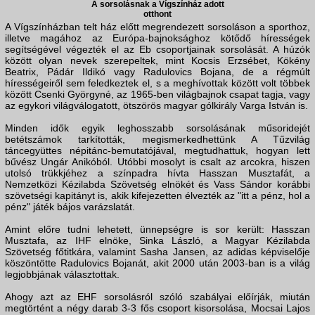
A sorsolásnak a Vígszínház adott
otthont
A Vígszínházban telt ház előtt megrendezett sorsoláson a sporthoz,
illetve magához az Európa-bajnoksághoz kötődő hírességek
segítségével végezték el az Eb csoportjainak sorsolását. A húzók
között olyan nevek szerepeltek, mint Kocsis Erzsébet, Kökény
Beatrix, Pádár Ildikó vagy Radulovics Bojana, de a régmúlt
hírességeiről sem feledkeztek el, s a meghívottak között volt többek
között Csenki Györgyné, az 1965-ben világbajnok csapat tagja, vagy
az egykori világválogatott, ötszörös magyar gólkirály Varga István is.
Minden idők egyik leghosszabb sorsolásának műsoridejét
betétszámok tarkították, megismerkedhettünk A Tűzvilág
táncegyüttes népitánc-bemutatójával, megtudhattuk, hogyan lett
bűvész Ungár Anikóból. Utóbbi mosolyt is csalt az arcokra, hiszen
utolsó trükkjéhez a színpadra hívta Hasszan Musztafát, a
Nemzetközi Kézilabda Szövetség elnökét és Vass Sándor korábbi
szövetségi kapitányt is, akik kifejezetten élvezték az "itt a pénz, hol a
pénz" játék bájos varázslatát.
Amint előre tudni lehetett, ünnepségre is sor került: Hasszan
Musztafa, az IHF elnöke, Sinka László, a Magyar Kézilabda
Szövetség főtitkára, valamint Sasha Jansen, az adidas képviselője
köszöntötte Radulovics Bojanát, akit 2000 után 2003-ban is a világ
legjobbjának választottak.
Ahogy azt az EHF sorsolásról szóló szabályai előírják, miután
megtörtént a négy darab 3-3 fős csoport kisorsolása, Mocsai Lajos