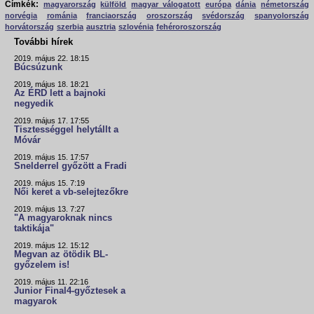
Címkék:
magyarország
külföld
magyar válogatott
európa
dánia
németország
norvégia
románia
franciaország
oroszország
svédország
spanyolország
horvátország
szerbia
ausztria
szlovénia
fehéroroszország
További hírek
2019. május 22. 18:15
Búcsúzunk
2019. május 18. 18:21
Az ÉRD lett a bajnoki
negyedik
2019. május 17. 17:55
Tisztességgel helytállt a
Móvár
2019. május 15. 17:57
Snelderrel győzött a Fradi
2019. május 15. 7:19
Női keret a vb-selejtezőkre
2019. május 13. 7:27
"A magyaroknak nincs
taktikája"
2019. május 12. 15:12
Megvan az ötödik BL-
győzelem is!
2019. május 11. 22:16
Junior Final4-győztesek a
magyarok