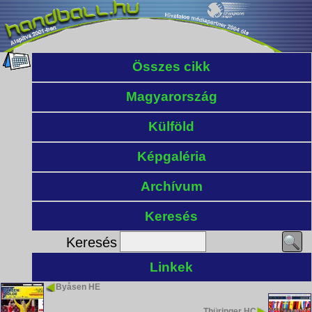
Összes cikk
Magyarország
Külföld
Képgaléria
Archívum
Keresés
Keresés
Linkek
Byåsen HE
Thüringer HC