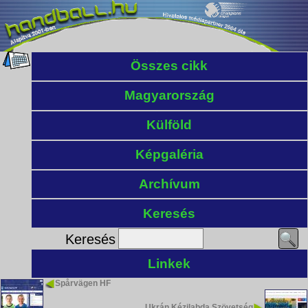
Összes cikk
Magyarország
Külföld
Képgaléria
Archívum
Keresés
Keresés
Linkek
Spårvägen HF
Ukrán Kézilabda Szövetség