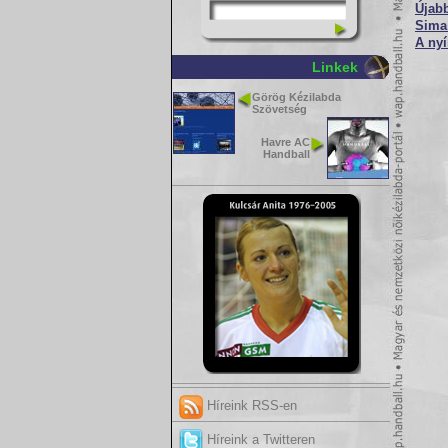
Újabb
Sima
A nyí
Linkek
Görög Kézilabda
Szövetség
Havre AC
Handball
Híreink RSS-en
Híreink a Twitteren