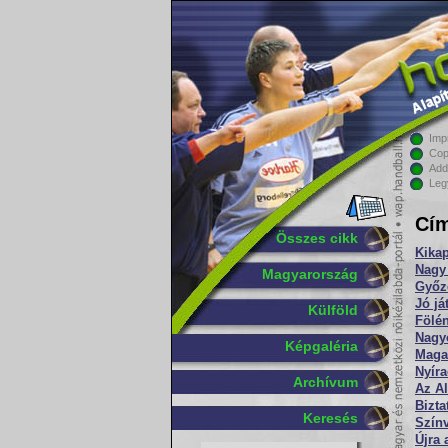
Imp
Cop
Add
Leg
Cím
Összes cikk
Kikap
Nagy
Magyarország
Győz
Jó já
Külföld
Fölén
Nagyo
Képgaléria
Maga
Nyír
Archívum
Az Al
Bizta
Keresés
Színv
Újra 