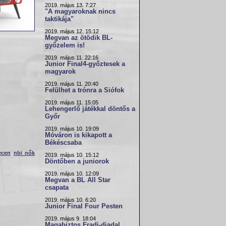
2019. május 13. 7:27
"A magyaroknak nincs
taktikája"
2019. május 12. 15:12
Megvan az ötödik BL-
győzelem is!
2019. május 11. 22:16
Junior Final4-győztesek a
magyarok
2019. május 11. 20:40
Felülhet a trónra a Siófok
2019. május 11. 15:05
Lehengerlő játékkal döntős a
Győr
2019. május 10. 19:09
Móváron is kikapott a
Békéscsaba
ecen
nbi nők
2019. május 10. 15:12
Döntőben a juniorok
2019. május 10. 12:09
Megvan a BL All Star
csapata
2019. május 10. 6:20
Junior Final Four Pesten
2019. május 9. 18:04
Magabiztos Fradi-diadal