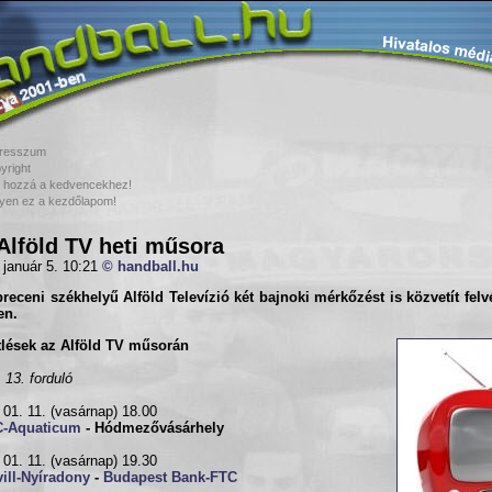
resszum
yright
 hozzá a kedvencekhez!
yen ez a kezdőlapom!
Alföld TV heti műsora
 január 5. 10:21
© handball.hu
breceni székhelyű
Alföld Televízió
két bajnoki mérkőzést is közvetít felv
en.
tlések az Alföld TV műsorán
 13. forduló
 01. 11. (vasárnap) 18.00
-Aquaticum
- Hódmezővásárhely
 01. 11. (vasárnap) 19.30
vill-Nyíradony
-
Budapest Bank-FTC