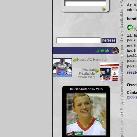
Az A
inter
hand
K
13. f
jan. 7
jan. 9
Linkek
jan. 9
jan.10
Havre AC Handball
jan.10
jan.10
Osztrák
részl
Kézilabda
Szövetség
Oszd 
Címk
2008-