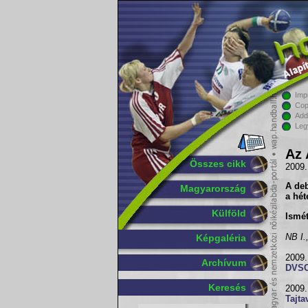
Imp
Cop
Add
Leg
Az 
Összes cikk
2009.
A de
Magyarország
a hét
Külföld
Ismé
NB I.,
Képgaléria
2009.
Archívum
DVSC
Keresés
2009.
Tajta