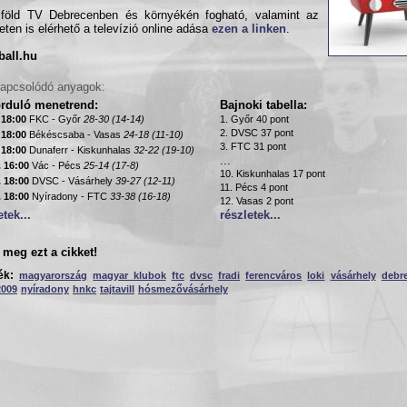
lföld TV Debrecenben és környékén fogható, valamint az
neten is elérhető a televízió online adása
ezen a linken
.
ball.hu
apcsolódó anyagok:
orduló menetrend:
Bajnoki tabella:
. 18:00
FKC - Győr
28-30 (14-14)
1. Győr 40 pont
2. DVSC 37 pont
. 18:00
Békéscsaba - Vasas
24-18 (11-10)
3. FTC 31 pont
. 18:00
Dunaferr - Kiskunhalas
32-22 (19-10)
...
. 16:00
Vác - Pécs
25-14 (17-8)
10. Kiskunhalas 17 pont
. 18:00
DVSC - Vásárhely
39-27 (12-11)
11. Pécs 4 pont
. 18:00
Nyíradony - FTC
33-38 (16-18)
12. Vasas 2 pont
etek...
részletek...
meg ezt a cikket!
ék:
magyarország
magyar klubok
ftc
dvsc
fradi
ferencváros
loki
vásárhely
debr
2009
nyíradony
hnkc
tajtavill
hósmezővásárhely