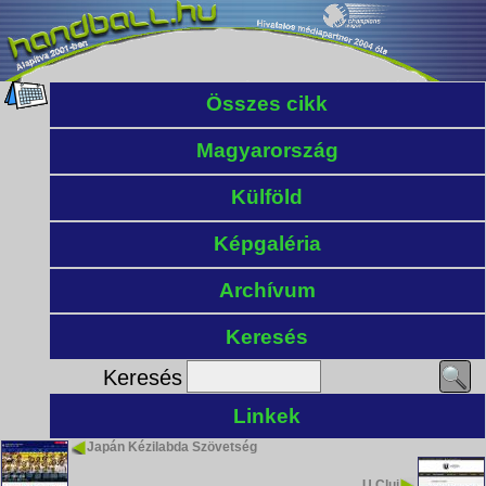
Összes cikk
Magyarország
Külföld
Képgaléria
Archívum
Keresés
Keresés
Linkek
Japán Kézilabda Szövetség
U Cluj