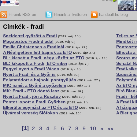
Híreink RSS-en
Híreink a Twitteren
handball.hu blog
Címkék - fradi
Snelderrel győzött a Fradi
Teljes az
(2019. máj. 15.)
Magabiztos Fradi-diadal
Mindkét m
(2019. máj. 9.)
Emilie Christensen a Fradinál
Pontoszt
(2019. ápr. 29.)
A Népligetben lett bajnok az ETO
Elhozta a
(2019. ápr. 27.)
BL: kiesett a Fradi, négy között az ETO
Szoros me
(2019. ápr. 13.)
BL: kikapott a Fradi, ETO-siker
Schatzl N
(2019. ápr. 7.)
Eggyel nyert a Fradi Vácon
Fradi-sik
(2019. ápr. 3.)
Nyert a Fradi és a Győr is
Szucsánsz
(2019. már. 30.)
Folytatódott a bajnoki pontgyűjtés
Folytatód
(2019. már. 27.)
MK: ismét a Győré a győzelem
Az ETO ny
(2019. már. 17.)
MK: Fradi - ETO döntő lesz
Bíró Blan
(2019. már. 16.)
Nyert a Fradi, jön a Rosztov
Fradi - ké
(2019. már. 10.)
Pontot lopott a Fradi Győrben
A Fradi ki
(2019. már. 2.)
Elkerülte egymást az FTC és az ETO
A házigaz
(2019. feb. 18.)
Újvárosi vereség Siófokon
A Bietigh
(2019. feb. 16.)
[1]
2
3
4
5
6
7
8
9
10
»
»»