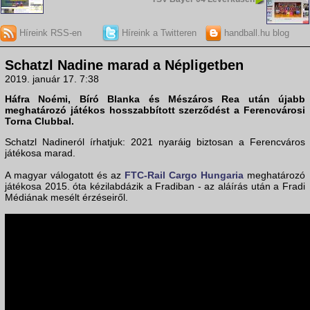
Híreink RSS-en
Híreink a Twitteren
handball.hu blog
Schatzl Nadine marad a Népligetben
2019. január 17. 7:38
Háfra Noémi, Bíró Blanka és Mészáros Rea után újabb
meghatározó játékos hosszabbított szerződést a Ferencvárosi
Torna Clubbal.
Schatzl Nadineról írhatjuk: 2021 nyaráig biztosan a Ferencváros
játékosa marad.
A magyar válogatott és az
FTC-Rail Cargo Hungaria
meghatározó
játékosa 2015. óta kézilabdázik a Fradiban - az aláírás után a Fradi
Médiának mesélt érzéseiről.