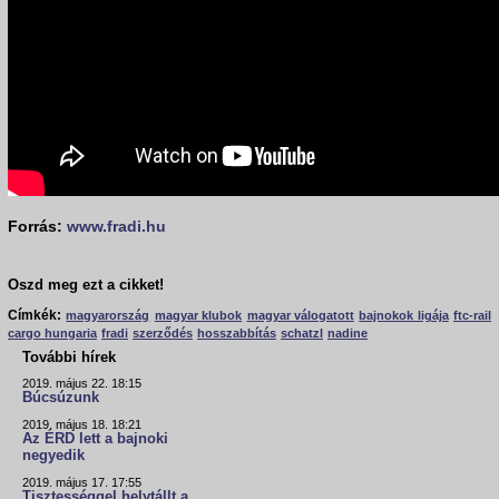
Forrás:
www.fradi.hu
Oszd meg ezt a cikket!
Címkék:
magyarország
magyar klubok
magyar válogatott
bajnokok ligája
ftc-rail
cargo hungaria
fradi
szerződés
hosszabbítás
schatzl
nadine
További hírek
2019. május 22. 18:15
Búcsúzunk
2019. május 18. 18:21
Az ÉRD lett a bajnoki
negyedik
2019. május 17. 17:55
Tisztességgel helytállt a