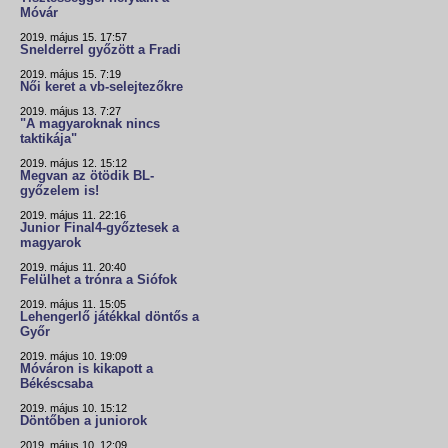
Móvár
2019. május 15. 17:57
Snelderrel győzött a Fradi
2019. május 15. 7:19
Női keret a vb-selejtezőkre
2019. május 13. 7:27
"A magyaroknak nincs
taktikája"
2019. május 12. 15:12
Megvan az ötödik BL-
győzelem is!
2019. május 11. 22:16
Junior Final4-győztesek a
magyarok
2019. május 11. 20:40
Felülhet a trónra a Siófok
2019. május 11. 15:05
Lehengerlő játékkal döntős a
Győr
2019. május 10. 19:09
Móváron is kikapott a
Békéscsaba
2019. május 10. 15:12
Döntőben a juniorok
2019. május 10. 12:09