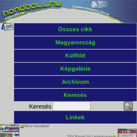
Összes cikk
Magyarország
Külföld
Képgaléria
Archívum
Keresés
Keresés
Linkek
Metz Handball
TSV Bayer 04 Leverkusen