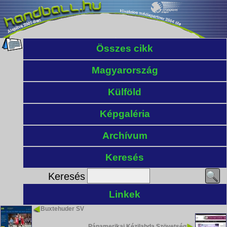
Összes cikk
Magyarország
Külföld
Képgaléria
Archívum
Keresés
Keresés
Linkek
Buxtehuder SV
Pánamerikai Kézilabda Szövetség