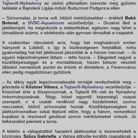
Tajtavill-Nyíradony
az utolsó pillanatban szerezte meg győztes
találatát a Bajnokok Ligája-induló Buducnost Podgorica ellen.
– Színvonalas, jó torna volt, kitűnő mérkőzésekkel – értékelt
Bakó
Botond
, a
DVSC-Aquaticum
vezetőedzője. – Dicséret illeti a
játéktempót, ha megnézzük a statisztikákat, egészen nagy lehet a
támadások száma, s védekezés után gyorsan támadtak a csapatok.
A szakember rámutatott arra, hogy hat meghatározó ember
hiányzott a Lokiból, s így is tisztességesen helytálltak, noha
gyakorlatilag hat-hét játékossal játszották le a három meccset. – Jó
egyéni teljesítményeket láttam – tette hozzá. – Elégedett vagyok a
küzdőképességgel és a mentalitással, hiszen kétszer vesztett
állásból mentettünk pontot és értünk el döntetlent, a Ferencváros
ellen pedig magabiztosan győztünk.
– Az idény egyik legszínvonalasabb tornáját rendezhettük meg –
jelentette ki
Köstner Vilmos
, a
Tajtavill-Nyíradony
vezetőedzője. –
Köszönet érte a főszponzornak, a Tajtavill Kft.-nek és Nyíradony
önkormányzatának. Négy, közel egyenlő képességű csapat
szerepelt, s e csaták rendkívül nagy küzdelmeket, szoros
meccseket, kitűnő színvonalat hoztak. Küzdőképességben és
játékszínvonalban sokat léptünk előre, hogy a három, nemzetközi
kupában is résztvevő gárdával szoros mérkőzéseket vívtunk. Jó
felkészülést jelentett a torna.
A lelátón a válogatottból hazatérő játékosokat is észrevehetett a
közönség.
Szűcs Gabriella
, a Valcea átlövője korábbi csapatának, a