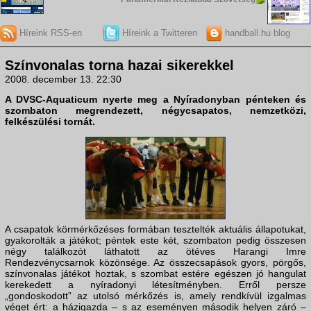
Híreink RSS-en
Híreink a Twitteren
handball.hu blog
Színvonalas torna hazai sikerekkel
2008. december 13. 22:30
A
DVSC-Aquaticum
nyerte meg a
Nyíradonyban
pénteken és
szombaton megrendezett, négycsapatos, nemzetközi,
felkészülési tornát.
A csapatok körmérkőzéses formában tesztelték aktuális állapotukat,
gyakorolták a játékot; péntek este két, szombaton pedig összesen
négy találkozót láthatott az ötéves Harangi Imre
Rendezvénycsarnok közönsége. Az összecsapások gyors, pörgős,
színvonalas játékot hoztak, s szombat estére egészen jó hangulat
kerekedett a nyíradonyi létesítményben. Erről persze
„gondoskodott” az utolsó mérkőzés is, amely rendkívül izgalmas
véget ért: a házigazda – s az eseményen második helyen záró –