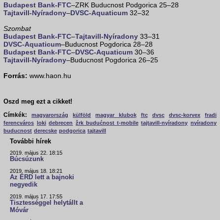
Budapest Bank-FTC
–ZRK Buducnost Podgorica 25–28
Tajtavill-Nyíradony
–
DVSC-Aquaticum
32–32
Szombat
Budapest Bank-FTC
–
Tajtavill-Nyíradony
33–31
DVSC-Aquaticum
–Buducnost Pogdorica 28–28
Budapest Bank-FTC
–
DVSC-Aquaticum
30–36
Tajtavill-Nyíradony
–Buducnost Pogdorica 26–25
Forrás:
www.haon.hu
Oszd meg ezt a cikket!
Címkék:
magyarország
külföld
magyar klubok
ftc
dvsc
dvsc-korvex
fradi
ferencváros
loki
debrecen
žrk budućnost t-mobile
tajtavill-nyíradony
nyíradony
buducnost
derecske
podgorica
tajtavill
További hírek
2019. május 22. 18:15
Búcsúzunk
2019. május 18. 18:21
Az ÉRD lett a bajnoki
negyedik
2019. május 17. 17:55
Tisztességgel helytállt a
Móvár