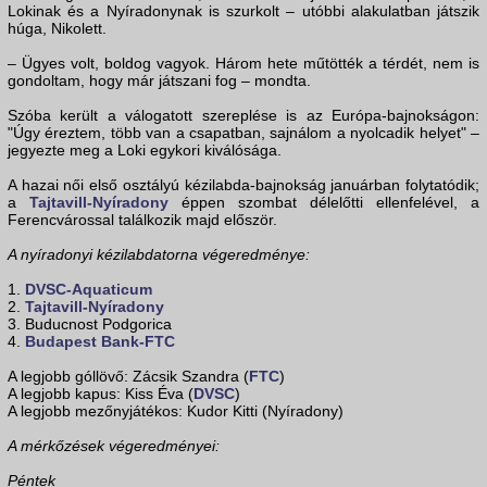
Lokinak és a Nyíradonynak is szurkolt – utóbbi alakulatban játszik
húga, Nikolett.
– Ügyes volt, boldog vagyok. Három hete műtötték a térdét, nem is
gondoltam, hogy már játszani fog – mondta.
Szóba került a válogatott szereplése is az Európa-bajnokságon:
"Úgy éreztem, több van a csapatban, sajnálom a nyolcadik helyet" –
jegyezte meg a Loki egykori kiválósága.
A hazai női első osztályú kézilabda-bajnokság januárban folytatódik;
a
Tajtavill-Nyíradony
éppen szombat délelőtti ellenfelével, a
Ferencvárossal találkozik majd először.
A nyíradonyi kézilabdatorna végeredménye:
1.
DVSC-Aquaticum
2.
Tajtavill-Nyíradony
3. Buducnost Podgorica
4.
Budapest Bank-FTC
A legjobb góllövő: Zácsik Szandra (
FTC
)
A legjobb kapus: Kiss Éva (
DVSC
)
A legjobb mezőnyjátékos: Kudor Kitti (Nyíradony)
A mérkőzések végeredményei:
Péntek