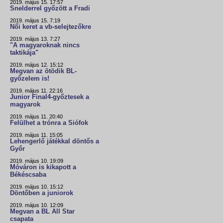
2019. május 15. 17:57
Snelderrel győzött a Fradi
2019. május 15. 7:19
Női keret a vb-selejtezőkre
2019. május 13. 7:27
"A magyaroknak nincs
taktikája"
2019. május 12. 15:12
Megvan az ötödik BL-
győzelem is!
2019. május 11. 22:16
Junior Final4-győztesek a
magyarok
2019. május 11. 20:40
Felülhet a trónra a Siófok
2019. május 11. 15:05
Lehengerlő játékkal döntős a
Győr
2019. május 10. 19:09
Móváron is kikapott a
Békéscsaba
2019. május 10. 15:12
Döntőben a juniorok
2019. május 10. 12:09
Megvan a BL All Star
csapata