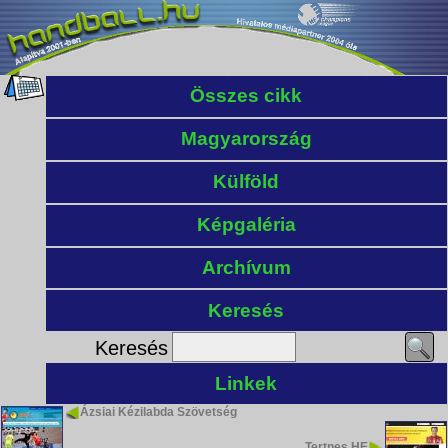
Összes cikk
Magyarország
Külföld
Képgaléria
Archívum
Keresés
Keresés
Linkek
Ázsiai Kézilabda Szövetség
Tertnes HE