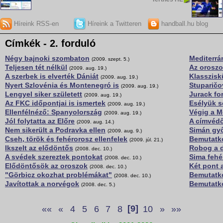
Híreink RSS-en
Híreink a Twitteren
handball.hu blog
Címkék - 2. forduló
Négy bajnoki szombaton
Mediterrá
(2009. szept. 5.)
Teljesen tét nélkül
Az oroszo
(2009. aug. 19.)
A szerbek is elverték Dániát
Klasszis
(2009. aug. 19.)
Nyert Szlovénia és Montenegró is
Stuparič
(2009. aug. 19.)
Lengyel siker született
Jurack fo
(2009. aug. 19.)
Az FKC időpontjai is ismertek
Esélyük s
(2009. aug. 19.)
Ellenfélnéző: Spanyolország
Végig a M
(2009. aug. 19.)
Jól folytatta az Előre
A címvédő
(2009. aug. 14.)
Nem sikerült a Podravka ellen
Simán győ
(2009. aug. 9.)
Cseh, török és fehérorosz ellenfelek
Bemutatko
(2009. júl. 21.)
Ikszelt az elődöntős
Robog a d
(2008. dec. 10.)
A svédek szereztek pontokat
Sima fehé
(2008. dec. 10.)
Elődöntősök az oroszok
Két pont 
(2008. dec. 10.)
"Görbicz okozhat problémákat"
Bemutatko
(2008. dec. 10.)
Javítottak a norvégok
Bemutatko
(2008. dec. 5.)
««
«
4
5
6
7
8
[9]
10
»
»»