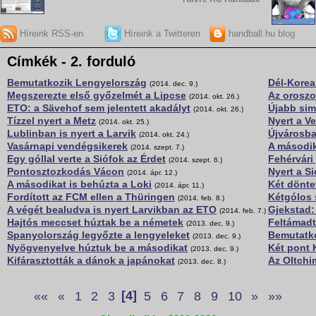
Híreink RSS-en
Híreink a Twitteren
handball.hu blog
Címkék - 2. forduló
Bemutatkozik Lengyelország
Dél-Korea
(2014. dec. 9.)
Megszerezte első győzelmét a Lipcse
Az oroszo
(2014. okt. 26.)
ETO: a Sävehof sem jelentett akadályt
Újabb sim
(2014. okt. 26.)
Tízzel nyert a Metz
Nyert a V
(2014. okt. 25.)
Lublinban is nyert a Larvik
Újvárosba
(2014. okt. 24.)
Vasárnapi vendégsikerek
A második
(2014. szept. 7.)
Egy góllal verte a Siófok az Érdet
Fehérvári
(2014. szept. 6.)
Pontosztozkodás Vácon
Nyert a S
(2014. ápr. 12.)
A másodikat is behúzta a Loki
Két dönte
(2014. ápr. 11.)
Fordított az FCM ellen a Thüringen
Kétgólos 
(2014. feb. 8.)
A végét bealudva is nyert Larvikban az ETO
Gjekstad:
(2014. feb. 7.)
Hajtós meccset húztak be a németek
Feltámadt
(2013. dec. 9.)
Spanyolország legyőzte a lengyeleket
Bemutatko
(2013. dec. 9.)
Nyögvenyelve húztuk be a másodikat
Két pont 
(2013. dec. 9.)
Kifárasztották a dánok a japánokat
Az Oltchi
(2013. dec. 8.)
««
«
1
2
3
[4]
5
6
7
8
9
10
»
»»