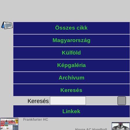
Összes cikk
Magyarország
Külföld
Képgaléria
Archívum
Keresés
Keresés
Linkek
Frankfurter HC
Havre AC Handball