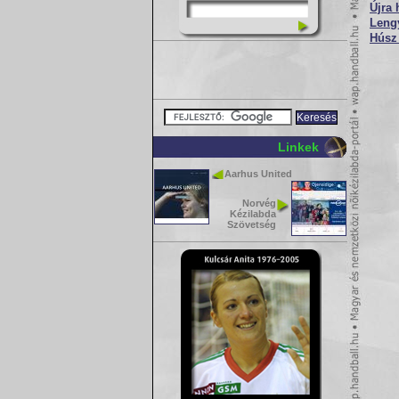
Újra
Lengy
Húsz
Linkek
Aarhus United
Norvég
Kézilabda
Szövetség