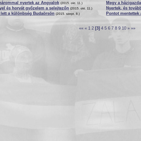
 hárommal nyertek az Angyalok
Megy a házigazd
(2015. okt. 11.)
el és horvát győzelem a selejtezőn
Nyertek, és továb
(2015. okt. 11.)
 lett a különbség Budaörsön
Pontot mentettek
(2015. szept. 8.)
««
«
1
2
[3]
4
5
6
7
8
9
10
»
»»