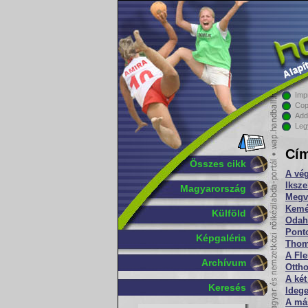
Imp
Cop
Add
Leg
Cím
Összes cikk
A vég
Iksze
Magyarország
Megv
Kemé
Külföld
Odaha
Ponto
Képgaléria
Thom
A Fle
Archívum
Ottho
A ké
Keresés
Idege
A más