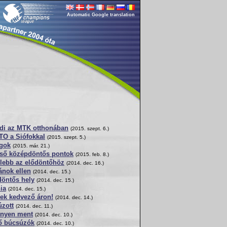
Automatic Google translation
adi az MTK otthonában
(2015. szept. 6.)
TO a Siófokkal
(2015. szept. 5.)
égok
(2015. már. 21.)
lső középdöntős pontok
(2015. feb. 8.)
lebb az elődöntőhöz
(2014. dec. 16.)
ánok ellen
(2014. dec. 15.)
ődöntős hely
(2014. dec. 15.)
ia
(2014. dec. 15.)
yek kedvező áron!
(2014. dec. 14.)
úzott
(2014. dec. 11.)
nnyen ment
(2014. dec. 10.)
ső búcsúzók
(2014. dec. 10.)