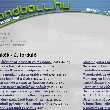
resszum
yright
 hozzá a kedvencekhez!
yen ez a kezdőlapom!
kék - 2. forduló
játékban az oroszok voltak jobbak
Simán nyert a Fr
(2015. dec. 7.)
ltek a franciák a koreaiakkal
Nehezen bírt az E
(2015. dec. 7.)
annak Kína első pontjai
Javítottak a norv
(2015. dec. 6.)
ny munka hozta az újabb sikert
Megérkeztek az e
(2015. dec. 6.)
za kapott ki a Győr
Montenegró: köze
(2015. okt. 25.)
tt mentett a Fradi Orléansban
Elúszó álmok a d
(2015. okt. 25.)
sen nehéz mérkőzésre számít
Elkelt az első el
(2015. okt. 24.)
ury edzője bízik a győzelemben
Bemutatkozik Dán
(2015. okt. 24.)
n tartotta pontjait a Rosztov
Szurkolói Eb-jeg
(2015. okt. 24.)
t Mørk parádézott Nagybányán
Ukrajna is elbúcs
(2015. okt. 23.)
nbeli győzelemekkel zárult a hét
A franciáknak kö
(2015. okt. 11.)
odik fordulót is hoztuk
A horvátok az el
(2015. okt. 11.)