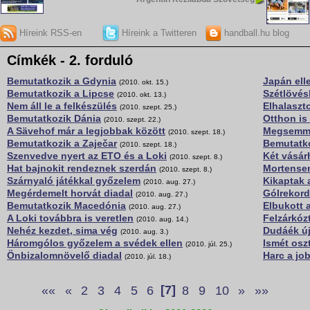
Híreink RSS-en
Híreink a Twitteren
handball.hu blog
Címkék - 2. forduló
Bemutatkozik a Gdynia
Japán ell
(2010. okt. 15.)
Bemutatkozik a Lipcse
Szétlövés
(2010. okt. 13.)
Nem áll le a felkészülés
Elhalaszt
(2010. szept. 25.)
Bemutatkozik Dánia
Otthon is
(2010. szept. 22.)
A Sävehof már a legjobbak között
Megsemmi
(2010. szept. 18.)
Bemutatkozik a Zaječar
Bemutatko
(2010. szept. 18.)
Szenvedve nyert az ETO és a Loki
Két vásár
(2010. szept. 8.)
Hat bajnokit rendeznek szerdán
Mortensen
(2010. szept. 8.)
Szárnyaló játékkal győzelem
Kikaptak 
(2010. aug. 27.)
Megérdemelt horvát diadal
Gólrekord
(2010. aug. 27.)
Bemutatkozik Macedónia
Elbukott 
(2010. aug. 27.)
A Loki továbbra is veretlen
Felzárkóz
(2010. aug. 14.)
Nehéz kezdet, sima vég
Dudáék ú
(2010. aug. 3.)
Háromgólos győzelem a svédek ellen
Ismét osz
(2010. júl. 25.)
Önbizalomnövelő diadal
Harc a job
(2010. júl. 18.)
««
«
2
3
4
5
6
[7]
8
9
10
»
»»