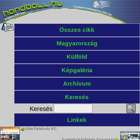
Összes cikk
Magyarország
Külföld
Képgaléria
Archívum
Keresés
Keresés
Linkek
Alba Fehérvár KC
Argentin Kézilabda Szövetség