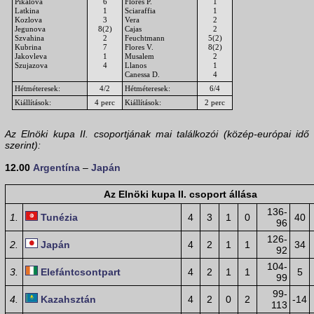
Pikalova
6
Flores P.
1
Latkina
1
Sciaraffia
1
Kozlova
3
Vera
2
Jegunova
8(2)
Cajas
2
Szvahina
2
Feuchtmann
5(2)
Kubrina
7
Flores V.
8(2)
Jakovleva
1
Musalem
2
Szujazova
4
Llanos
1
Canessa D.
4
Hétméteresek:
4/2
Hétméteresek:
6/4
Kiállítások:
4 perc
Kiállítások:
2 perc
Az Elnöki kupa II. csoportjának mai találkozói (közép-európai idő
szerint):
12.00
Argentína
–
Japán
Az Elnöki kupa II. csoport állása
136-
1.
Tunézia
4
3
1
0
40
96
126-
2.
Japán
4
2
1
1
34
92
104-
3.
Elefántcsontpart
4
2
1
1
5
99
99-
4.
Kazahsztán
4
2
0
2
-14
113