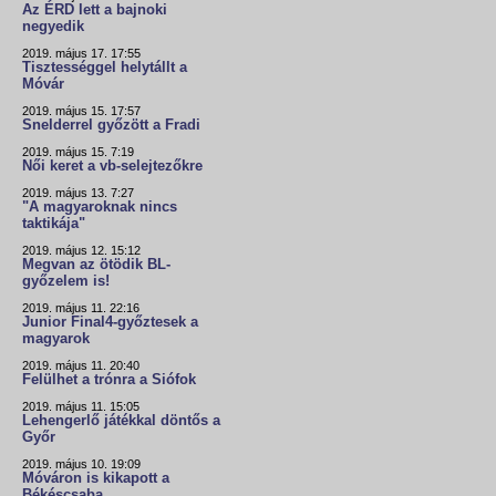
Az ÉRD lett a bajnoki
negyedik
2019. május 17. 17:55
Tisztességgel helytállt a
Móvár
2019. május 15. 17:57
Snelderrel győzött a Fradi
2019. május 15. 7:19
Női keret a vb-selejtezőkre
2019. május 13. 7:27
"A magyaroknak nincs
taktikája"
2019. május 12. 15:12
Megvan az ötödik BL-
győzelem is!
2019. május 11. 22:16
Junior Final4-győztesek a
magyarok
2019. május 11. 20:40
Felülhet a trónra a Siófok
2019. május 11. 15:05
Lehengerlő játékkal döntős a
Győr
2019. május 10. 19:09
Móváron is kikapott a
Békéscsaba