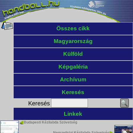
Összes cikk
Magyarország
Külföld
Képgaléria
Archívum
Keresés
Keresés
Linkek
Budapesti Kézilabda Szövetség
Nemzetközi Kézilabda Szövetség