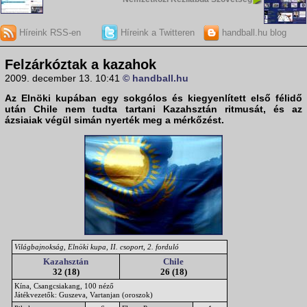
Híreink RSS-en
Híreink a Twitteren
handball.hu blog
Felzárkóztak a kazahok
2009. december 13. 10:41
© handball.hu
Az
Elnöki kupában
egy sokgólos és kiegyenlített első félidő
után
Chile
nem tudta tartani
Kazahsztán
ritmusát, és az
ázsiaiak végül simán nyerték meg a mérkőzést.
Világbajnokság, Elnöki kupa, II. csoport, 2. forduló
Kazahsztán
Chile
32 (18)
26 (18)
Kína, Csangcsiakang, 100 néző
Játékvezetők: Guszeva, Vartanjan (oroszok)