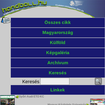
Összes cikk
Magyarország
Külföld
Képgaléria
Archívum
Keresés
Keresés
Linkek
Győri Audi ETO KC
Magyar Kézilabda Szövetség