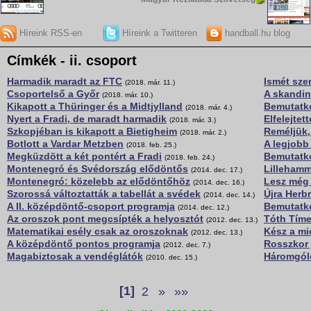
Híreink RSS-en
Híreink a Twitteren
handball.hu blog
Címkék - ii. csoport
Harmadik maradt az FTC
Ismét sze
(2018. már. 11.)
Csoportelső a Győr
A skandin
(2018. már. 10.)
Kikapott a Thüringer és a Midtjylland
Bemutatk
(2018. már. 4.)
Nyert a Fradi, de maradt harmadik
Elfelejtet
(2018. már. 3.)
Szkopjéban is kikapott a Bietigheim
Reméljük,
(2018. már. 2.)
Botlott a Vardar Metzben
A legjobb
(2018. feb. 25.)
Megküzdött a két pontért a Fradi
Bemutatko
(2018. feb. 24.)
Montenegró és Svédország elődöntős
Lillehamm
(2014. dec. 17.)
Montenegró: közelebb az elődöntőhöz
Lesz még
(2014. dec. 16.)
Szorossá változtatták a tabellát a svédek
Újra Herbr
(2014. dec. 14.)
A II. középdöntő-csoport programja
Bemutatko
(2014. dec. 12.)
Az oroszok pont megcsípték a helyosztót
Tóth Tíme
(2012. dec. 13.)
Matematikai esély csak az oroszoknak
Kész a mi
(2012. dec. 13.)
A középdöntő pontos programja
Rosszkor 
(2012. dec. 7.)
Magabiztosak a vendéglátók
Háromgólo
(2010. dec. 15.)
[1]
2
»
»»