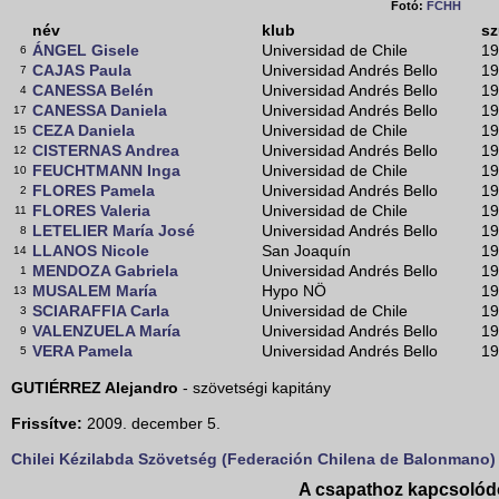
Fotó:
FCHH
név
klub
sz
ÁNGEL Gisele
Universidad de Chile
19
6
CAJAS Paula
Universidad Andrés Bello
19
7
CANESSA Belén
Universidad Andrés Bello
19
4
CANESSA Daniela
Universidad Andrés Bello
19
17
CEZA Daniela
Universidad de Chile
19
15
CISTERNAS Andrea
Universidad Andrés Bello
19
12
FEUCHTMANN Inga
Universidad de Chile
19
10
FLORES Pamela
Universidad Andrés Bello
19
2
FLORES Valeria
Universidad de Chile
19
11
LETELIER María José
Universidad Andrés Bello
19
8
LLANOS Nicole
San Joaquín
19
14
MENDOZA Gabriela
Universidad Andrés Bello
19
1
MUSALEM María
Hypo NÖ
19
13
SCIARAFFIA Carla
Universidad de Chile
19
3
VALENZUELA María
Universidad Andrés Bello
19
9
VERA Pamela
Universidad Andrés Bello
19
5
GUTIÉRREZ Alejandro
- szövetségi kapitány
Frissítve:
2009. december 5.
Chilei Kézilabda Szövetség (Federación Chilena de Balonmano)
A csapathoz kapcsolód