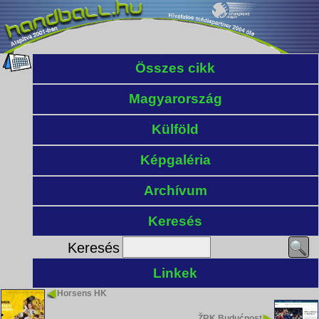
Összes cikk
Magyarország
Külföld
Képgaléria
Archívum
Keresés
Keresés
Linkek
Horsens HK
ŽRK Budućnost