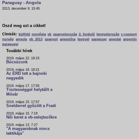
Paraguay - Angola
2013. december 9. 15:45
Oszd meg ezt a cikket!
Címkék:
külföld
norvégia
vb
spanyolország
2. forduló
lengyelország
c-csoport
norvég
angola
vb 2013
spanyol
argentína
lengyel
paraguay
angolai
argentin
paraguayi
További hírek
2019. május 22. 18:15
Búcsúzunk
2019. május 18. 18:21
Az ÉRD lett a bajnoki
negyedik
2019. május 17. 17:55
Tisztességgel helytállt a
Móvár
2019. május 15. 17:57
Snelderrel győzött a Fradi
2019. május 15. 7:19
Női keret a vb-selejtezőkre
2019. május 13. 7:27
"A magyaroknak nincs
taktikája"