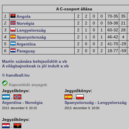
A C-csoport állása
1.
2
2
0
0
70-35
35
Angola
2.
2
2
0
0
59-38
21
Norvégia
3.
2
1
0
1
60-32
28
Lengyelország
4.
2
1
0
1
46-42
4
Spanyolország
5.
2
0
0
2
41-70
-29
Argentína
6.
2
0
0
2
18-77
-59
Paraguay
Martín számára befejeződött a vb
A világbajnoknak is jól indult a vb
© handball.hu
Kapcsolódó anyagok:
Jegyzőkönyv:
Jegyzőkönyv:
-
-
Argentína - Norvégia
Spanyolország - Lengyelország
2013. december 9. 20:15
2013. december 9. 18:00
Jegyzőkönyv:
-