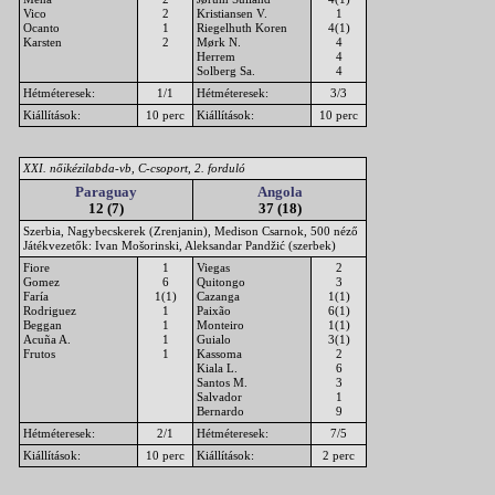
Vico
2
Kristiansen V.
1
Ocanto
1
Riegelhuth Koren
4(1)
Karsten
2
Mørk N.
4
Herrem
4
Solberg Sa.
4
Hétméteresek:
1/1
Hétméteresek:
3/3
Kiállítások:
10 perc
Kiállítások:
10 perc
XXI. nőikézilabda-vb, C-csoport, 2. forduló
Paraguay
Angola
12 (7)
37 (18)
Szerbia, Nagybecskerek (Zrenjanin), Medison Csarnok, 500 néző
Játékvezetők: Ivan Mošorinski, Aleksandar Pandžić (szerbek)
Fiore
1
Viegas
2
Gomez
6
Quitongo
3
Faría
1(1)
Cazanga
1(1)
Rodriguez
1
Paixão
6(1)
Beggan
1
Monteiro
1(1)
Acuña A.
1
Guialo
3(1)
Frutos
1
Kassoma
2
Kiala L.
6
Santos M.
3
Salvador
1
Bernardo
9
Hétméteresek:
2/1
Hétméteresek:
7/5
Kiállítások:
10 perc
Kiállítások:
2 perc