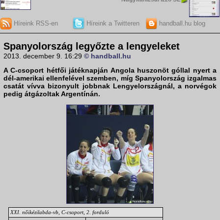
Híreink RSS-en
Híreink a Twitteren
handball.hu blog
Spanyolország legyőzte a lengyeleket
2013. december 9. 16:29
© handball.hu
A C-csoport hétfői játéknapján Angola huszonöt góllal nyert a
dél-amerikai ellenfelével szemben, míg Spanyolország izgalmas
csatát vívva bizonyult jobbnak Lengyelországnál, a norvégok
pedig átgázoltak Argentínán.
XXI. nőikézilabda-vb, C-csoport, 2. forduló