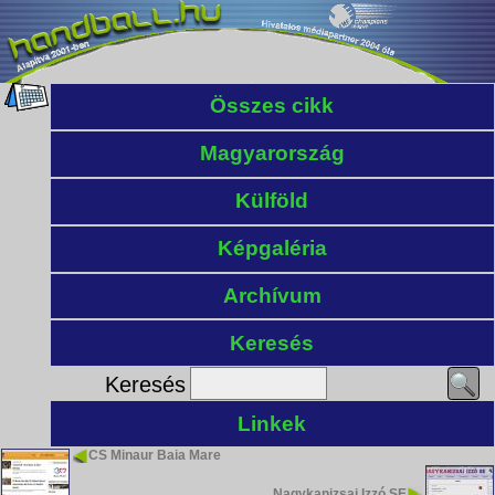
Összes cikk
Magyarország
Külföld
Képgaléria
Archívum
Keresés
Keresés
Linkek
CS Minaur Baia Mare
Nagykanizsai Izzó SE