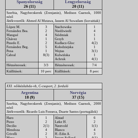
Spanyolország
Lengyelország
26 (11)
20 (11)
Szerbia, Nagybecskerek (Zrenjanin), Medison Csarnok, 1000
néző
Játékvezetők: Ahmed Al Mutawa, Jassem Al Suwailam (kuvaitiak)
López M.
3
Stachowska
1
Fernández Bea.
2
Niedźwiedź
4
Mangué
4
Siódmiak
1
Chávez
1
Grzyb
1
Pinedo E.
2
Kudłacz-Gloc
4(2)
Fernández Beg.
5
Kołodziejska
1
Pena
1
Wojtas
3(1)
Cabral
8(3)
Kulwińska
1
Achruk
4(1)
Hétméteresek:
3/3
Hétméteresek:
7/4
Kiállítások:
10 perc
Kiállítások:
8 perc
XXI. nőikézilabda-vb, C-csoport, 2. forduló
Argentína
Norvégia
18 (9)
37 (15)
Szerbia, Nagybecskerek (Zrenjanin), Medison Csarnok, 2000
néző
Játékvezetők: Ricardo Luis Fonseca, Duarte Santos (portugálok)
Haro
1
Alstad
6
Pizzo
2
Løke H.
2
Decilio
2(1)
Nøstvold
1(1)
Mendoza
4
Blanco
4
Crivelli
2
H.-Edin A.
3
Mena
2
Jørum Sulland
4(1)